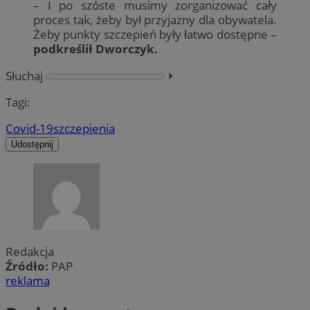
– I po szóste musimy zorganizować cały
proces tak, żeby był przyjazny dla obywatela.
Żeby punkty szczepień były łatwo dostępne –
podkreślił Dworczyk.
Słuchaj
⏵︎
Tagi:
Covid-19
szczepienia
Udostępnij
Redakcja
Źródło:
PAP
reklama