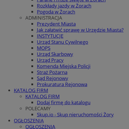
Rozkłady jazdy w Żorach
Pogoda w Żorach
ADMINISTRACJA
Prezydent Miasta
Jak załatwić sprawę w Urzędzie Miasta?
INSTYTUCJE
Urząd Stanu Cywilnego
MOPS
Urząd Skarbowy
Urząd Pracy
Komenda Miejska Policji
Straż Pożarna
Sąd Rejonowy
Prokuratura Rejonowa
KATALOG FIRM
KATALOG FIRM
Dodaj firmę do katalogu
POLECAMY
Skup.io - Skup nieruchomości Żory
OGŁOSZENIA
OGŁOSZENIA