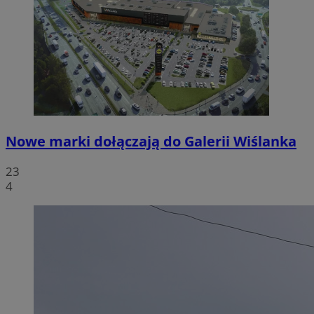
Nowe marki dołączają do Galerii Wiślanka
23
4