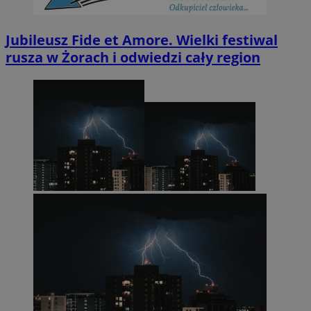
Jubileusz Fide et Amore. Wielki festiwal
rusza w Żorach i odwiedzi cały region