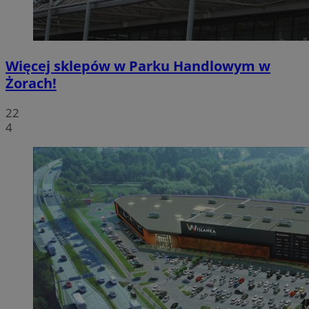
Więcej sklepów w Parku Handlowym w
Żorach!
22
4