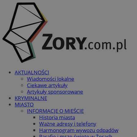
AKTUALNOŚCI
Wiadomości lokalne
Ciekawe artykuły
Artykuły sponsorowane
KRYMINALNE
MIASTO
INFORMACJE O MIEŚCIE
Historia miasta
Ważne adresy i telefony
Harmonogram wywozu odpadów
Parafie i msze święte w Żorach