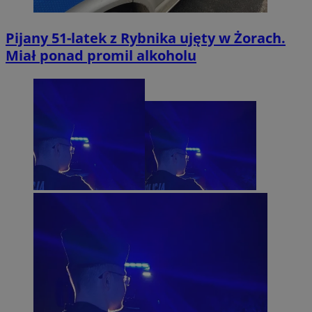
Pijany 51-latek z Rybnika ujęty w Żorach.
Miał ponad promil alkoholu