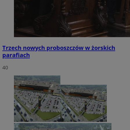
Trzech nowych proboszczów w żorskich
parafiach
40