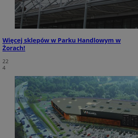
Więcej sklepów w Parku Handlowym w
Żorach!
22
4