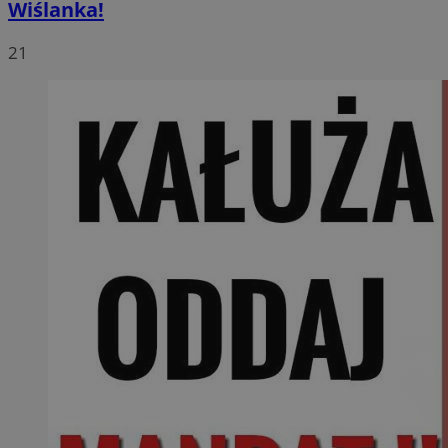
Wiślanka!
21