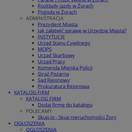
Rozkłady jazdy w Żorach
Pogoda w Żorach
ADMINISTRACJA
Prezydent Miasta
Jak załatwić sprawę w Urzędzie Miasta?
INSTYTUCJE
Urząd Stanu Cywilnego
MOPS
Urząd Skarbowy
Urząd Pracy
Komenda Miejska Policji
Straż Pożarna
Sąd Rejonowy
Prokuratura Rejonowa
KATALOG FIRM
KATALOG FIRM
Dodaj firmę do katalogu
POLECAMY
Skup.io - Skup nieruchomości Żory
OGŁOSZENIA
OGŁOSZENIA