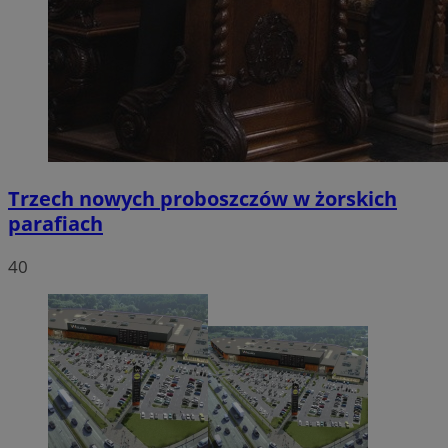
Trzech nowych proboszczów w żorskich
parafiach
40