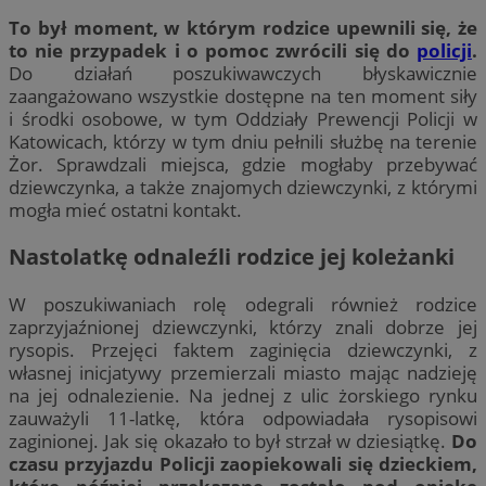
To był moment, w którym rodzice upewnili się, że
to nie przypadek i o pomoc zwrócili się do
policji
.
Do działań poszukiwawczych błyskawicznie
zaangażowano wszystkie dostępne na ten moment siły
i środki osobowe, w tym Oddziały Prewencji Policji w
Katowicach, którzy w tym dniu pełnili służbę na terenie
Żor. Sprawdzali miejsca, gdzie mogłaby przebywać
dziewczynka, a także znajomych dziewczynki, z którymi
mogła mieć ostatni kontakt.
Nastolatkę odnaleźli rodzice jej koleżanki
W poszukiwaniach rolę odegrali również rodzice
zaprzyjaźnionej dziewczynki, którzy znali dobrze jej
rysopis. Przejęci faktem zaginięcia dziewczynki, z
własnej inicjatywy przemierzali miasto mając nadzieję
na jej odnalezienie. Na jednej z ulic żorskiego rynku
zauważyli 11-latkę, która odpowiadała rysopisowi
zaginionej. Jak się okazało to był strzał w dziesiątkę.
Do
czasu przyjazdu Policji zaopiekowali się dzieckiem,