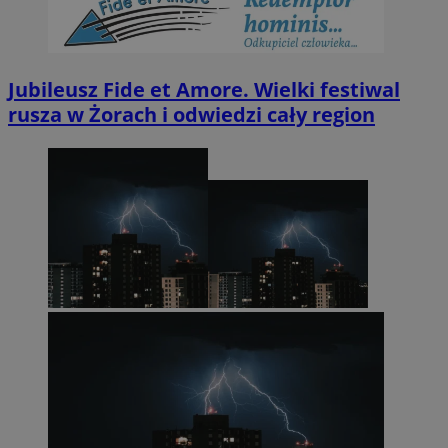
Jubileusz Fide et Amore. Wielki festiwal
rusza w Żorach i odwiedzi cały region