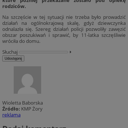
które później przekazane zostało pod opiekę
rodziców.
Na szczęście w tej sytuacji nie trzeba było prowadzić
działań na ogólnokrajową skalę, gdyż dziewczynka
odnalazła się. Szereg działań policji pozwoliły zawęzić
obszar poszukiwań i sprawić, by 11-latka szczęśliwie
wróciła do domu.
Słuchaj
⏵︎
Udostępnij
Wioletta Baborska
Źródło:
KMP Żory
reklama