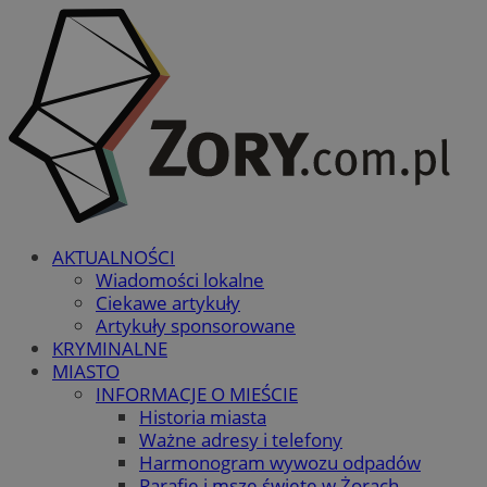
AKTUALNOŚCI
Wiadomości lokalne
Ciekawe artykuły
Artykuły sponsorowane
KRYMINALNE
MIASTO
INFORMACJE O MIEŚCIE
Historia miasta
Ważne adresy i telefony
Harmonogram wywozu odpadów
Parafie i msze święte w Żorach