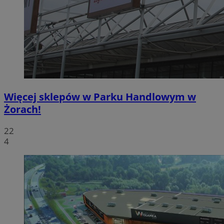
Więcej sklepów w Parku Handlowym w
Żorach!
22
4