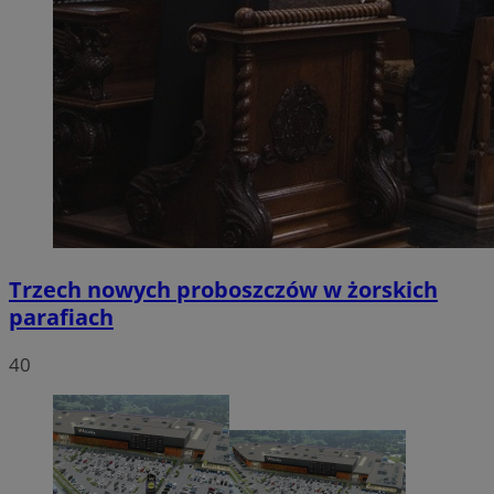
Trzech nowych proboszczów w żorskich
parafiach
40