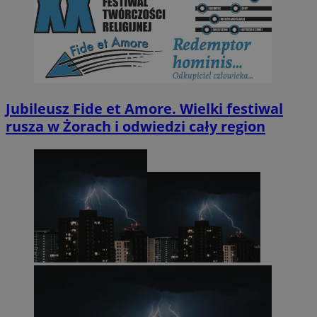
Jubileusz Fide et Amore. Wielki festiwal
rusza w Żorach i odwiedzi cały region