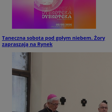
Taneczna sobota pod gołym niebem. Żory
zapraszają na Rynek