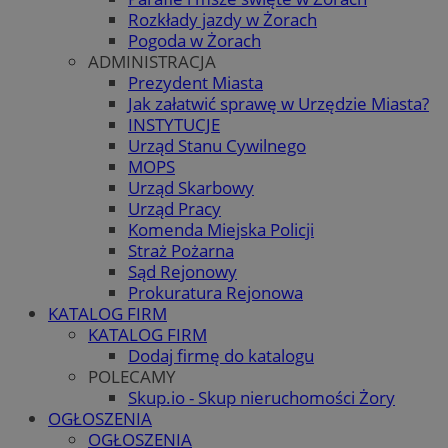
Rozkłady jazdy w Żorach
Pogoda w Żorach
ADMINISTRACJA
Prezydent Miasta
Jak załatwić sprawę w Urzędzie Miasta?
INSTYTUCJE
Urząd Stanu Cywilnego
MOPS
Urząd Skarbowy
Urząd Pracy
Komenda Miejska Policji
Straż Pożarna
Sąd Rejonowy
Prokuratura Rejonowa
KATALOG FIRM
KATALOG FIRM
Dodaj firmę do katalogu
POLECAMY
Skup.io - Skup nieruchomości Żory
OGŁOSZENIA
OGŁOSZENIA