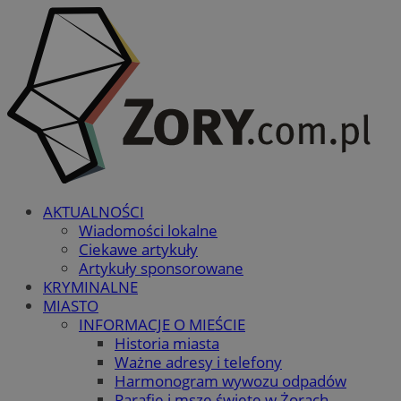
AKTUALNOŚCI
Wiadomości lokalne
Ciekawe artykuły
Artykuły sponsorowane
KRYMINALNE
MIASTO
INFORMACJE O MIEŚCIE
Historia miasta
Ważne adresy i telefony
Harmonogram wywozu odpadów
Parafie i msze święte w Żorach