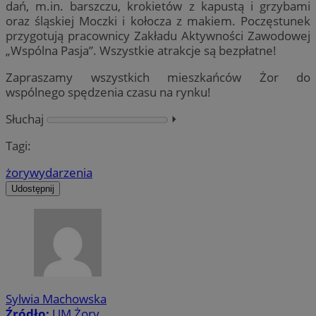
dań, m.in. barszczu, krokietów z kapustą i grzybami
oraz śląskiej Moczki i kołocza z makiem. Poczęstunek
przygotują pracownicy Zakładu Aktywności Zawodowej
„Wspólna Pasja”. Wszystkie atrakcje są bezpłatne!
Zapraszamy wszystkich mieszkańców Żor do
wspólnego spędzenia czasu na rynku!
Słuchaj
⏵︎
Tagi:
żory
wydarzenia
Udostępnij
Sylwia Machowska
Źródło:
UM Żory