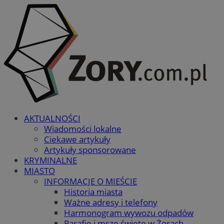
AKTUALNOŚCI
Wiadomości lokalne
Ciekawe artykuły
Artykuły sponsorowane
KRYMINALNE
MIASTO
INFORMACJE O MIEŚCIE
Historia miasta
Ważne adresy i telefony
Harmonogram wywozu odpadów
Parafie i msze święte w Żorach