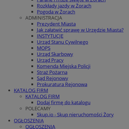
Rozkłady jazdy w Żorach
Pogoda w Żorach
ADMINISTRACJA
Prezydent Miasta
Jak załatwić sprawę w Urzędzie Miasta?
INSTYTUCJE
Urząd Stanu Cywilnego
MOPS
Urząd Skarbowy
Urząd Pracy
Komenda Miejska Policji
Straż Pożarna
Sąd Rejonowy
Prokuratura Rejonowa
KATALOG FIRM
KATALOG FIRM
Dodaj firmę do katalogu
POLECAMY
Skup.io - Skup nieruchomości Żory
OGŁOSZENIA
OGŁOSZENIA