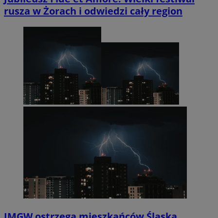
rusza w Żorach i odwiedzi cały region
IMGW ostrzega mieszkańców Śląska.