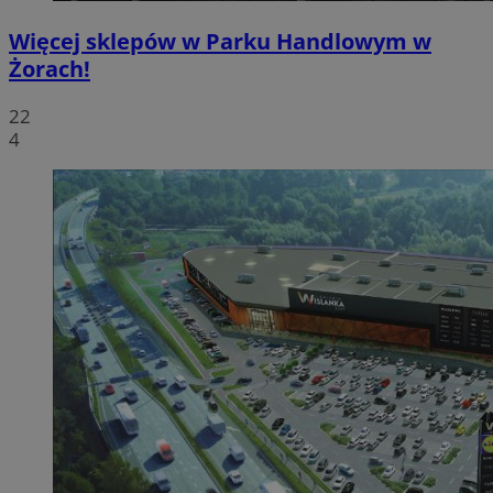
Więcej sklepów w Parku Handlowym w
Żorach!
22
4