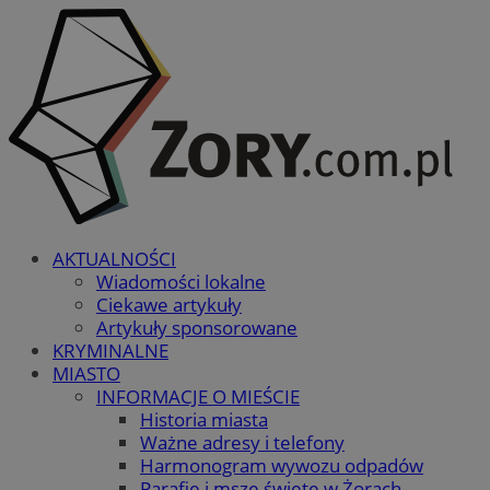
AKTUALNOŚCI
Wiadomości lokalne
Ciekawe artykuły
Artykuły sponsorowane
KRYMINALNE
MIASTO
INFORMACJE O MIEŚCIE
Historia miasta
Ważne adresy i telefony
Harmonogram wywozu odpadów
Parafie i msze święte w Żorach