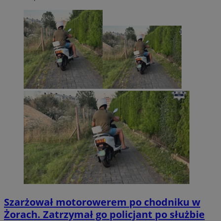
Szarżował motorowerem po chodniku w
Żorach. Zatrzymał go policjant po służbie