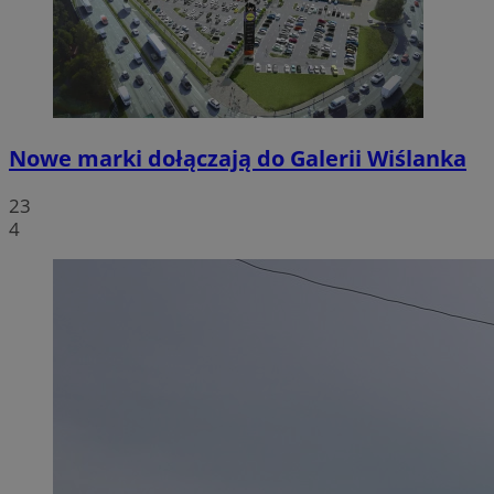
Nowe marki dołączają do Galerii Wiślanka
23
4