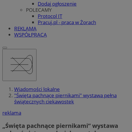
Dodaj ogłoszenie
POLECAMY
Protocol IT
Pracuj.pl - praca w Żorach
REKLAMA
WSPÓŁPRACA
Wiadomości lokalne
"Święta pachnące piernikami" wystawa pełna
świątecznych ciekawostek
reklama
„Święta pachnące piernikami” wystawa