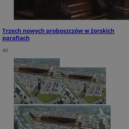
Trzech nowych proboszczów w żorskich
parafiach
40