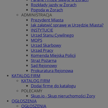
Rozkłady jazdy w Żorach
Pogoda w Żorach
ADMINISTRACJA
Prezydent Miasta
Jak załatwić sprawę w Urzędzie Miasta?
INSTYTUCJE
Urząd Stanu Cywilnego
MOPS
Urząd Skarbowy
Urząd Pracy
Komenda Miejska Policji
Straż Pożarna
Sąd Rejonowy
Prokuratura Rejonowa
KATALOG FIRM
KATALOG FIRM
Dodaj firmę do katalogu
POLECAMY
Skup.io - Skup nieruchomości Żory
OGŁOSZENIA
OGŁOSZENIA