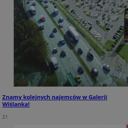
Znamy kolejnych najemców w Galerii
Wiślanka!
21