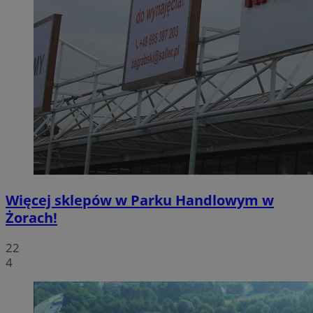
Więcej sklepów w Parku Handlowym w
Żorach!
22
4