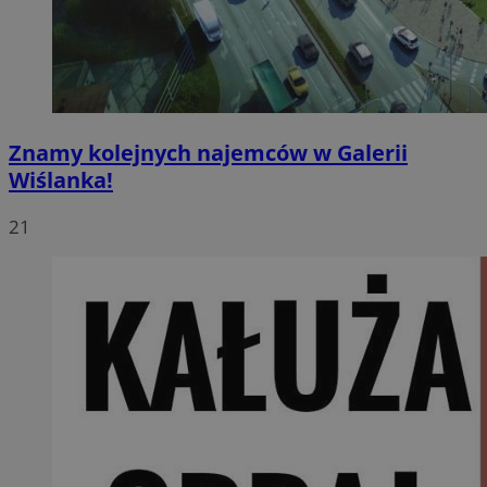
Znamy kolejnych najemców w Galerii
Wiślanka!
21