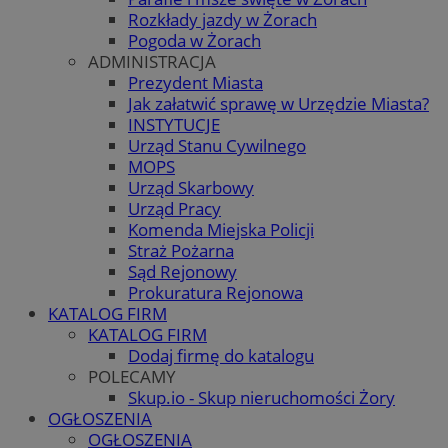
Rozkłady jazdy w Żorach
Pogoda w Żorach
ADMINISTRACJA
Prezydent Miasta
Jak załatwić sprawę w Urzędzie Miasta?
INSTYTUCJE
Urząd Stanu Cywilnego
MOPS
Urząd Skarbowy
Urząd Pracy
Komenda Miejska Policji
Straż Pożarna
Sąd Rejonowy
Prokuratura Rejonowa
KATALOG FIRM
KATALOG FIRM
Dodaj firmę do katalogu
POLECAMY
Skup.io - Skup nieruchomości Żory
OGŁOSZENIA
OGŁOSZENIA