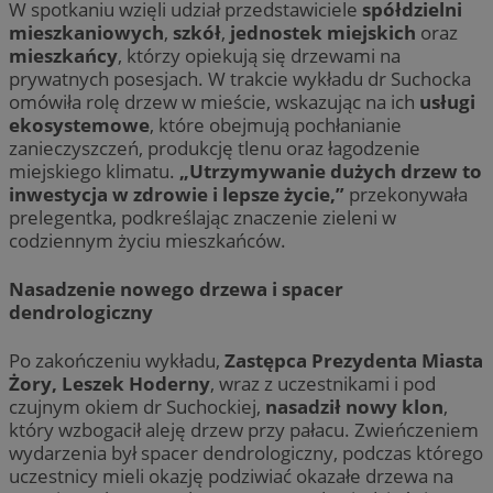
W spotkaniu wzięli udział przedstawiciele
spółdzielni
mieszkaniowych
,
szkół
,
jednostek miejskich
oraz
mieszkańcy
, którzy opiekują się drzewami na
prywatnych posesjach. W trakcie wykładu dr Suchocka
omówiła rolę drzew w mieście, wskazując na ich
usługi
ekosystemowe
, które obejmują pochłanianie
zanieczyszczeń, produkcję tlenu oraz łagodzenie
miejskiego klimatu.
„Utrzymywanie dużych drzew to
inwestycja w zdrowie i lepsze życie,”
przekonywała
prelegentka, podkreślając znaczenie zieleni w
codziennym życiu mieszkańców.
Nasadzenie nowego drzewa i spacer
dendrologiczny
Po zakończeniu wykładu,
Zastępca Prezydenta Miasta
Żory, Leszek Hoderny
, wraz z uczestnikami i pod
czujnym okiem dr Suchockiej,
nasadził nowy klon
,
który wzbogacił aleję drzew przy pałacu. Zwieńczeniem
wydarzenia był spacer dendrologiczny, podczas którego
uczestnicy mieli okazję podziwiać okazałe drzewa na