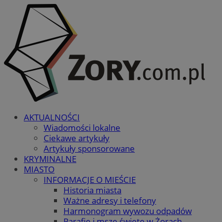
AKTUALNOŚCI
Wiadomości lokalne
Ciekawe artykuły
Artykuły sponsorowane
KRYMINALNE
MIASTO
INFORMACJE O MIEŚCIE
Historia miasta
Ważne adresy i telefony
Harmonogram wywozu odpadów
Parafie i msze święte w Żorach