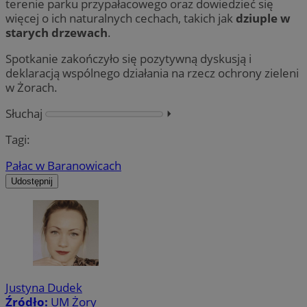
terenie parku przypałacowego oraz dowiedzieć się
więcej o ich naturalnych cechach, takich jak
dziuple w
starych drzewach
.
Spotkanie zakończyło się pozytywną dyskusją i
deklaracją wspólnego działania na rzecz ochrony zieleni
w Żorach.
Słuchaj
⏵︎
Tagi:
Pałac w Baranowicach
Udostępnij
Justyna Dudek
Źródło:
UM Żory