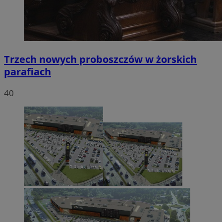
Trzech nowych proboszczów w żorskich
parafiach
40