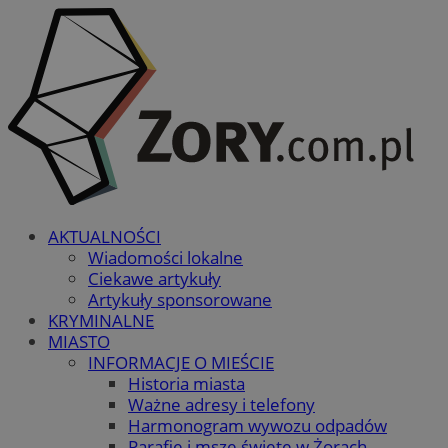
AKTUALNOŚCI
Wiadomości lokalne
Ciekawe artykuły
Artykuły sponsorowane
KRYMINALNE
MIASTO
INFORMACJE O MIEŚCIE
Historia miasta
Ważne adresy i telefony
Harmonogram wywozu odpadów
Parafie i msze święte w Żorach