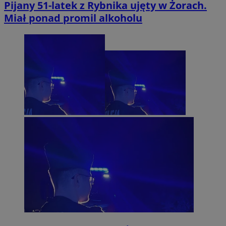
Pijany 51-latek z Rybnika ujęty w Żorach.
Miał ponad promil alkoholu