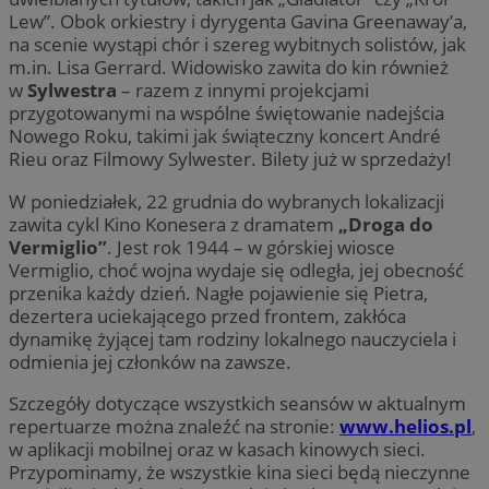
Lew”. Obok orkiestry i dyrygenta Gavina Greenaway’a,
na scenie wystąpi chór i szereg wybitnych solistów, jak
m.in. Lisa Gerrard. Widowisko zawita do kin również
w
Sylwestra
– razem z innymi projekcjami
przygotowanymi na wspólne świętowanie nadejścia
Nowego Roku, takimi jak świąteczny koncert André
Rieu oraz Filmowy Sylwester. Bilety już w sprzedaży!
W poniedziałek, 22 grudnia do wybranych lokalizacji
zawita cykl Kino Konesera z dramatem
„Droga do
Vermiglio”
. Jest rok 1944 – w górskiej wiosce
Vermiglio, choć wojna wydaje się odległa, jej obecność
przenika każdy dzień. Nagłe pojawienie się Pietra,
dezertera uciekającego przed frontem, zakłóca
dynamikę żyjącej tam rodziny lokalnego nauczyciela i
odmienia jej członków na zawsze.
Szczegóły dotyczące wszystkich seansów w aktualnym
repertuarze można znaleźć na stronie:
www.helios.pl
,
w aplikacji mobilnej oraz w kasach kinowych sieci.
Przypominamy, że wszystkie kina sieci będą nieczynne