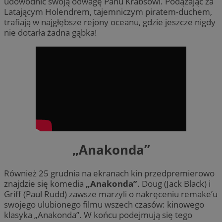
udowodnić swoją odwagę Panu Krabsowi. Podążając za
Latającym Holendrem, tajemniczym piratem-duchem,
trafiają w najgłębsze rejony oceanu, gdzie jeszcze nigdy
nie dotarła żadna gąbka!
„Anakonda”
Również 25 grudnia na ekranach kin przedpremierowo
znajdzie się komedia
„Anakonda”
. Doug (Jack Black) i
Griff (Paul Rudd) zawsze marzyli o nakręceniu remake’u
swojego ulubionego filmu wszech czasów: kinowego
klasyka „Anakonda”. W końcu podejmują się tego