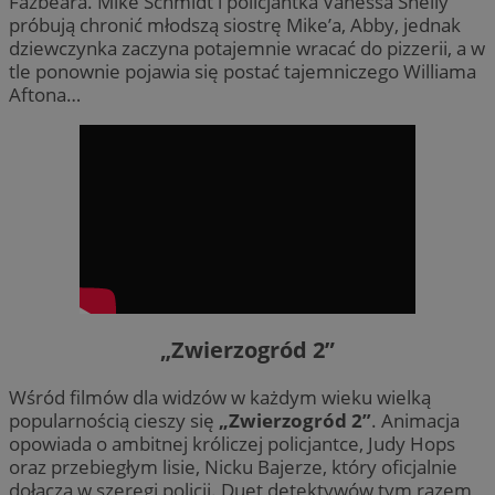
Fazbeara. Mike Schmidt i policjantka Vanessa Shelly
próbują chronić młodszą siostrę Mike’a, Abby, jednak
dziewczynka zaczyna potajemnie wracać do pizzerii, a w
tle ponownie pojawia się postać tajemniczego Williama
Aftona…
„Zwierzogród 2”
Wśród filmów dla widzów w każdym wieku wielką
popularnością cieszy się
„Zwierzogród 2”
. Animacja
opowiada o ambitnej króliczej policjantce, Judy Hops
oraz przebiegłym lisie, Nicku Bajerze, który oficjalnie
dołącza w szeregi policji. Duet detektywów tym razem