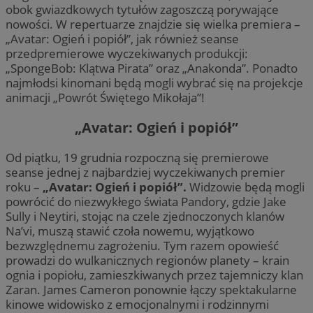
obok gwiazdkowych tytułów zagoszczą porywające
nowości. W repertuarze znajdzie się wielka premiera –
„Avatar: Ogień i popiół”, jak również seanse
przedpremierowe wyczekiwanych produkcji:
„SpongeBob: Klątwa Pirata” oraz „Anakonda”. Ponadto
najmłodsi kinomani będą mogli wybrać się na projekcje
animacji „Powrót Świętego Mikołaja”!
„Avatar: Ogień i popiół”
Od piątku, 19 grudnia rozpoczną się premierowe
seanse jednej z najbardziej wyczekiwanych premier
roku –
„Avatar: Ogień i popiół”.
Widzowie będą mogli
powrócić do niezwykłego świata Pandory, gdzie Jake
Sully i Neytiri, stojąc na czele zjednoczonych klanów
Na’vi, muszą stawić czoła nowemu, wyjątkowo
bezwzględnemu zagrożeniu. Tym razem opowieść
prowadzi do wulkanicznych regionów planety – krain
ognia i popiołu, zamieszkiwanych przez tajemniczy klan
Zaran. James Cameron ponownie łączy spektakularne
kinowe widowisko z emocjonalnymi i rodzinnymi