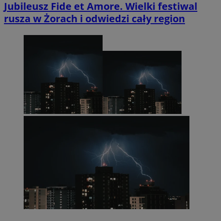
Jubileusz Fide et Amore. Wielki festiwal
rusza w Żorach i odwiedzi cały region