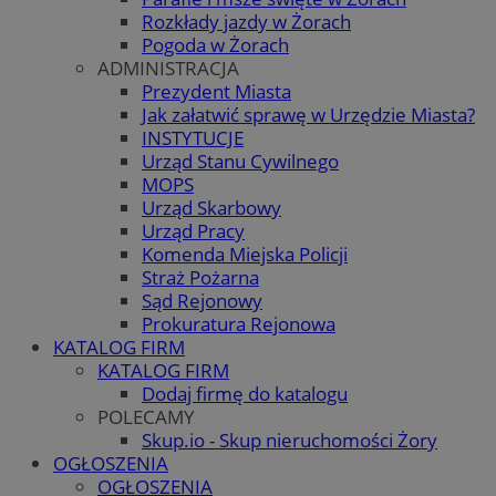
Rozkłady jazdy w Żorach
Pogoda w Żorach
ADMINISTRACJA
Prezydent Miasta
Jak załatwić sprawę w Urzędzie Miasta?
INSTYTUCJE
Urząd Stanu Cywilnego
MOPS
Urząd Skarbowy
Urząd Pracy
Komenda Miejska Policji
Straż Pożarna
Sąd Rejonowy
Prokuratura Rejonowa
KATALOG FIRM
KATALOG FIRM
Dodaj firmę do katalogu
POLECAMY
Skup.io - Skup nieruchomości Żory
OGŁOSZENIA
OGŁOSZENIA