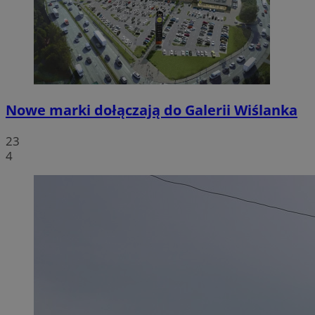
Nowe marki dołączają do Galerii Wiślanka
23
4