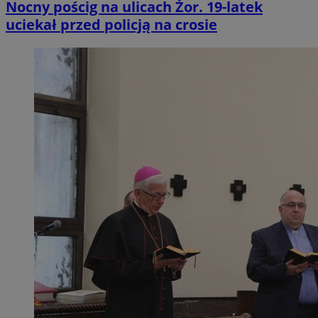
Nocny pościg na ulicach Żor. 19-latek
uciekał przed policją na crosie