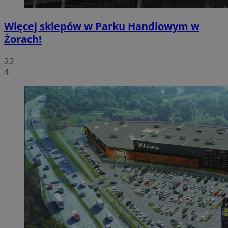
Więcej sklepów w Parku Handlowym w
Żorach!
22
4