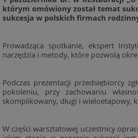
SessID
którym omówiony został temat sukc
QeSessID
sukcesja w polskich firmach rodzinn
MvSessID
__cf_bm
Prowadząca spotkanie, ekspert Insty
narzędzia i metody, które pozwolą okreś
suid
INGRESSCOOKIE
Podczas prezentacji przedsiębiorcy zg
pokoleniu, przy zachowaniu własno
euds
skomplikowany, długi i wieloetapowy, k
VISITOR_PRIVACY_
W części warsztatowej uczestnicy oprac
jakim etapie w procesie sukcesji jes