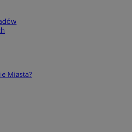
adów
ch
ie Miasta?