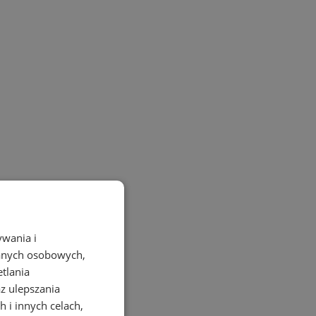
ywania i
danych osobowych,
etlania
az ulepszania
 i innych celach,