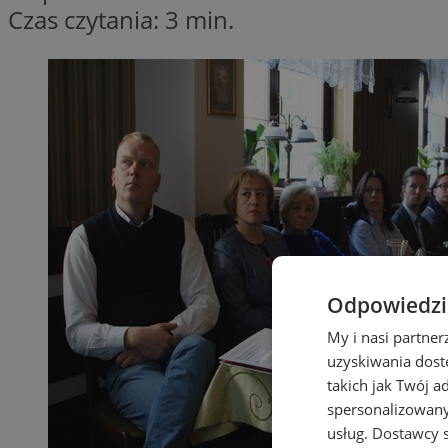
Czas czytania: 3 min.
Odpowiedzia
My i nasi partne
uzyskiwania dost
takich jak Twój a
spersonalizowanyc
usług.
Dostawcy s