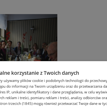
lne korzystanie z Twoich danych
rzy używamy plików cookie i podobnych technologii do przechow
ępu do informacji na Twoim urządzeniu oraz do przetwarzania 
dres IP, unikalne identyfikatory i dane przeglądania, w celu wyświ
h reklam i treści, pomiaru reklam i treści, analizy odbiorców or
tron trzecich (1845)
mogą również przetwarzać Twoje dane w tych