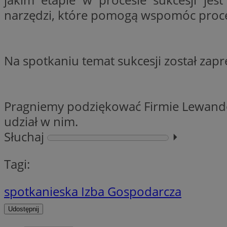
narzędzi, które pomogą wspomóc proces
li_gc
Na spotkaniu temat sukcesji został za
CookieScriptConse
Pragniemy podziękować Firmie Lewando
udział w nim.
Nazwa
Słuchaj
⏵︎
Nazwa
Nazwa
gid_CAESEEbgrCsX
_ga_L2744325BY
Tagi:
__mguid_
tt_viewer
_ga
spotkanie
ska Izba Gospodarcza
DSID
Udostępnij
ADKUID