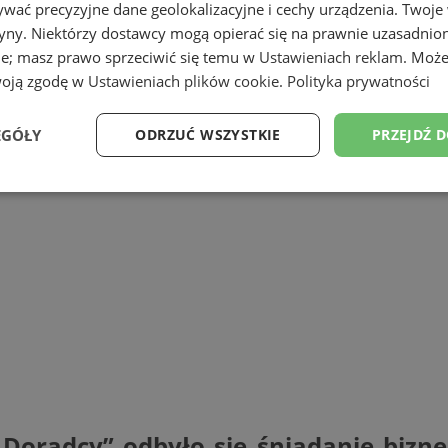
wać precyzyjne dane geolokalizacyjne i cechy urządzenia. Twoje
tryny. Niektórzy dostawcy mogą opierać się na prawnie uzasadnio
ie; masz prawo sprzeciwić się temu w
Ustawieniach reklam
. Może
woją zgodę w
Ustawieniach plików cookie
.
Polityka prywatności
EGÓŁY
ODRZUĆ WSZYSTKIE
PRZEJDŹ 
Wydajność
Targetowanie
Funkcjonalność
Ni
ezbędne
Wydajność
Targetowanie
Funkcjonalność
Niesklasyfikow
ie umożliwiają korzystanie z podstawowych funkcji strony internetowej, takich jak log
Bez niezbędnych plików cookie nie można prawidłowo korzystać ze strony internetowe
Okres
Provider
/
Domena
Opis
przechowywania
 Doradcy” odbyło się śniadanie bizn