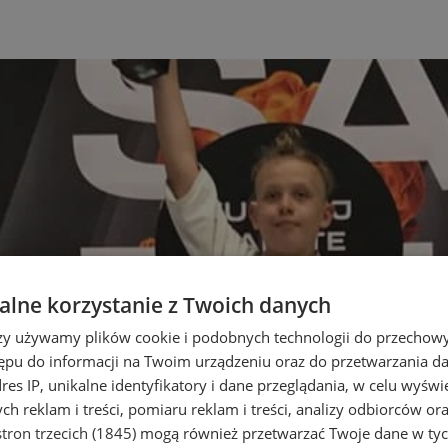
lne korzystanie z Twoich danych
rzy używamy plików cookie i podobnych technologii do przechow
ępu do informacji na Twoim urządzeniu oraz do przetwarzania 
dres IP, unikalne identyfikatory i dane przeglądania, w celu wyświ
h reklam i treści, pomiaru reklam i treści, analizy odbiorców or
tron trzecich (1845)
mogą również przetwarzać Twoje dane w tych