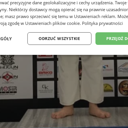
wać precyzyjne dane geolokalizacyjne i cechy urządzenia. Twoje
tryny. Niektórzy dostawcy mogą opierać się na prawnie uzasadnio
ie; masz prawo sprzeciwić się temu w
Ustawieniach reklam
. Może
woją zgodę w
Ustawieniach plików cookie
.
Polityka prywatności
EGÓŁY
ODRZUĆ WSZYSTKIE
PRZEJDŹ 
Wydajność
Targetowanie
Funkcjonalność
Ni
ezbędne
Wydajność
Targetowanie
Funkcjonalność
Niesklasyfikow
ie umożliwiają korzystanie z podstawowych funkcji strony internetowej, takich jak log
Bez niezbędnych plików cookie nie można prawidłowo korzystać ze strony internetowe
Okres
Provider
/
Domena
Opis
przechowywania