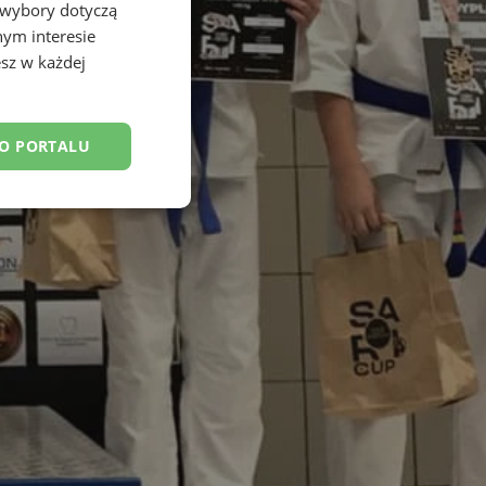
 wybory dotyczą
nym interesie
sz w każdej
DO PORTALU
esklasyfikowane
ane
owanie użytkownika i
j.