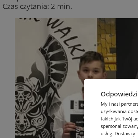
Czas czytania: 2 min.
Odpowiedzia
My i nasi partne
uzyskiwania dost
takich jak Twój a
spersonalizowanyc
usług.
Dostawcy s