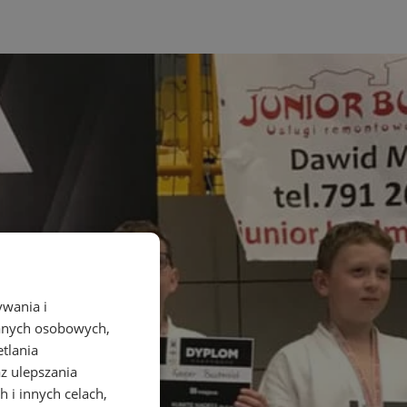
ywania i
danych osobowych,
etlania
az ulepszania
 i innych celach,