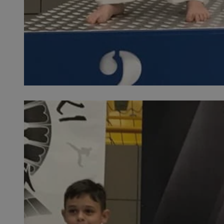
SessID
QeSessID
MvSessID
__cf_bm
suid
INGRESSCOOKIE
euds
VISITOR_PRIVACY_