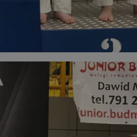
entyfikator sesji.
entyfikator sesji.
entyfikator sesji.
niania ludzi i
trony internetowej,
e ważnych raportów
ryny internetowej.
 identyfikatora
erów obsługuje
ekście
lu optymalizacji
 do przechowywania
niu do usług
e, czy użytkownik
enia lub reklamy.
nformacje o zgodzie
ncjach dotyczących
ia z witryny.
olityki prywatności
ich przestrzeganie
temu użytkownik nie