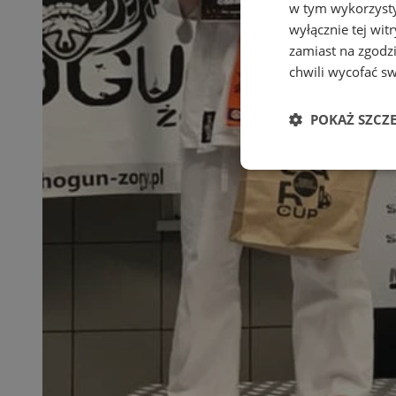
w tym wykorzysty
wyłącznie tej wi
zamiast na zgodz
chwili wycofać s
POKAŻ SZCZ
Niezbędne
Ni
Niezbędne pliki cook
zarządzanie kontem. 
Nazwa