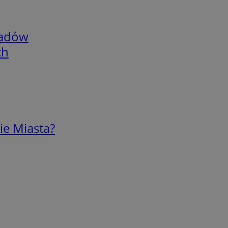
adów
ch
ie Miasta?