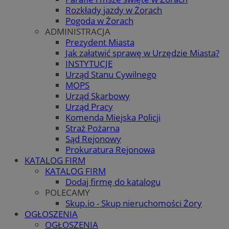
Rozkłady jazdy w Żorach
Pogoda w Żorach
ADMINISTRACJA
Prezydent Miasta
Jak załatwić sprawę w Urzędzie Miasta?
INSTYTUCJE
Urząd Stanu Cywilnego
MOPS
Urząd Skarbowy
Urząd Pracy
Komenda Miejska Policji
Straż Pożarna
Sąd Rejonowy
Prokuratura Rejonowa
KATALOG FIRM
KATALOG FIRM
Dodaj firmę do katalogu
POLECAMY
Skup.io - Skup nieruchomości Żory
OGŁOSZENIA
OGŁOSZENIA