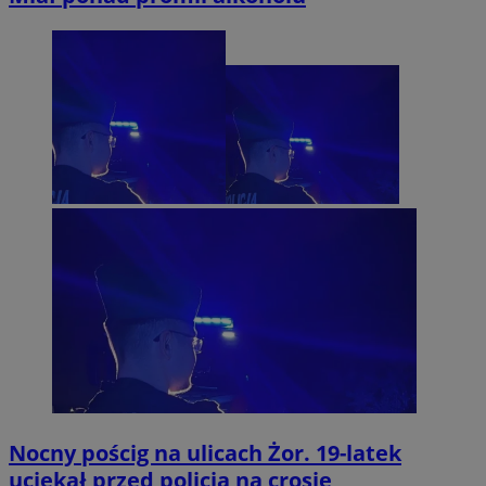
Nocny pościg na ulicach Żor. 19-latek
uciekał przed policją na crosie