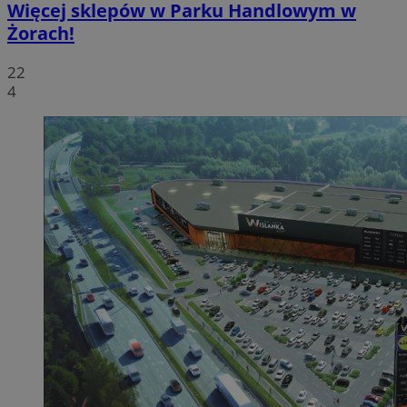
Więcej sklepów w Parku Handlowym w
Żorach!
22
4