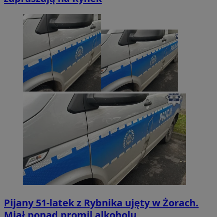
Pijany 51-latek z Rybnika ujęty w Żorach.
Miał ponad promil alkoholu