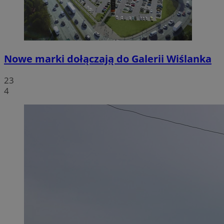
Nowe marki dołączają do Galerii Wiślanka
23
4