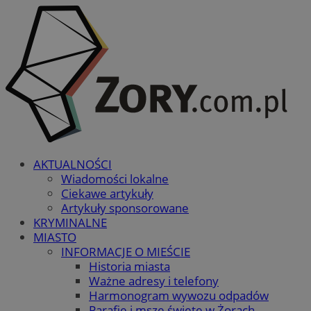
AKTUALNOŚCI
Wiadomości lokalne
Ciekawe artykuły
Artykuły sponsorowane
KRYMINALNE
MIASTO
INFORMACJE O MIEŚCIE
Historia miasta
Ważne adresy i telefony
Harmonogram wywozu odpadów
Parafie i msze święte w Żorach