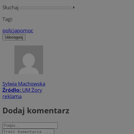
Słuchaj
⏵︎
Tagi:
policja
pomoc
Udostępnij
Sylwia Machowska
Źródło:
UM Żory
reklama
Dodaj komentarz