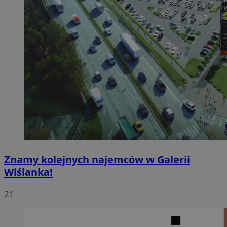
Znamy kolejnych najemców w Galerii
Wiślanka!
21