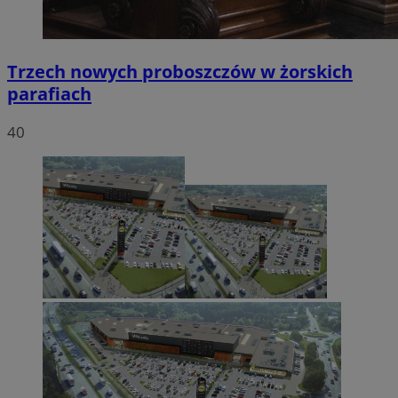
Trzech nowych proboszczów w żorskich
parafiach
40