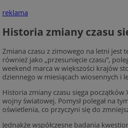
reklama
li_gc
Historia zmiany czasu s
CookieScriptConse
Zmiana czasu z zimowego na letni jest t
również jako „przesunięcie czasu”, pol
weekend marca w większości krajów stosu
Nazwa
dziennego w miesiącach wiosennych i le
Nazwa
Nazwa
gid_CAESEEbgrCsX
_ga_L2744325BY
Historia zmiany czasu sięga początków 
__mguid_
tt_viewer
wojny światowej. Pomysł polegał na tym
_ga
oświetlenia, co przyczyni się do zmniejsz
DSID
Jednakże współczesne badania kwestionu
ADKUID