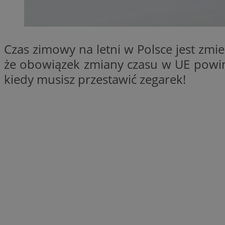
SessID
QeSessID
MvSessID
Czas zimowy na letni w Polsce jest zm
__cf_bm
że obowiązek zmiany czasu w UE powin
kiedy musisz przestawić zegarek!
suid
INGRESSCOOKIE
euds
VISITOR_PRIVACY_