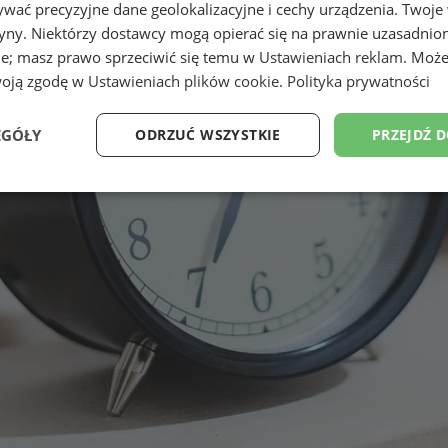
wać precyzyjne dane geolokalizacyjne i cechy urządzenia. Twoje
tryny. Niektórzy dostawcy mogą opierać się na prawnie uzasadnio
ie; masz prawo sprzeciwić się temu w
Ustawieniach reklam
. Może
woją zgodę w
Ustawieniach plików cookie
.
Polityka prywatności
EGÓŁY
ODRZUĆ WSZYSTKIE
PRZEJDŹ 
Wydajność
Targetowanie
Funkcjonalność
Ni
ezbędne
Wydajność
Targetowanie
Funkcjonalność
Niesklasyfikow
ie umożliwiają korzystanie z podstawowych funkcji strony internetowej, takich jak log
Bez niezbędnych plików cookie nie można prawidłowo korzystać ze strony internetowe
Okres
Provider
/
Domena
Opis
przechowywania