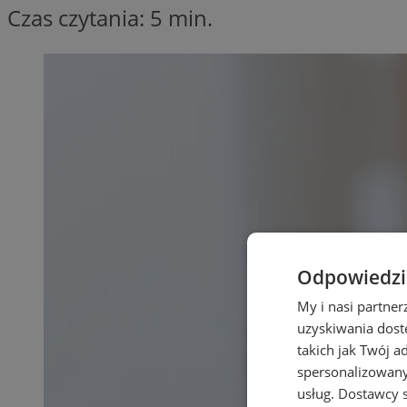
Czas czytania: 5 min.
Odpowiedzia
My i nasi partne
uzyskiwania dost
takich jak Twój a
spersonalizowanyc
usług.
Dostawcy s