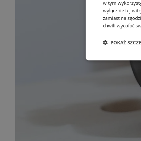
w tym wykorzysty
wyłącznie tej wi
zamiast na zgodz
chwili wycofać s
POKAŻ SZCZ
Niezbędne
Ni
Niezbędne pliki cook
zarządzanie kontem. 
Nazwa