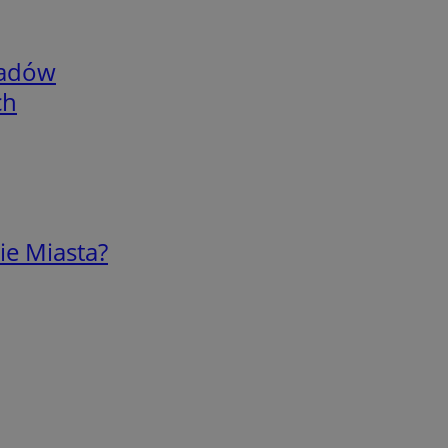
adów
ch
ie Miasta?