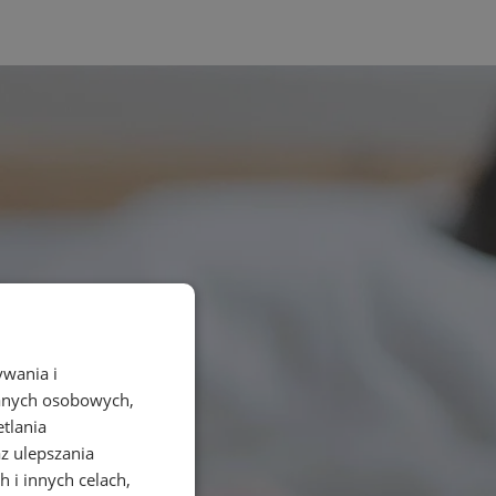
ywania i
danych osobowych,
etlania
az ulepszania
 i innych celach,