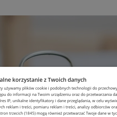
lne korzystanie z Twoich danych
rzy używamy plików cookie i podobnych technologii do przechow
ępu do informacji na Twoim urządzeniu oraz do przetwarzania 
dres IP, unikalne identyfikatory i dane przeglądania, w celu wyświ
h reklam i treści, pomiaru reklam i treści, analizy odbiorców or
tron trzecich (1845)
mogą również przetwarzać Twoje dane w tych