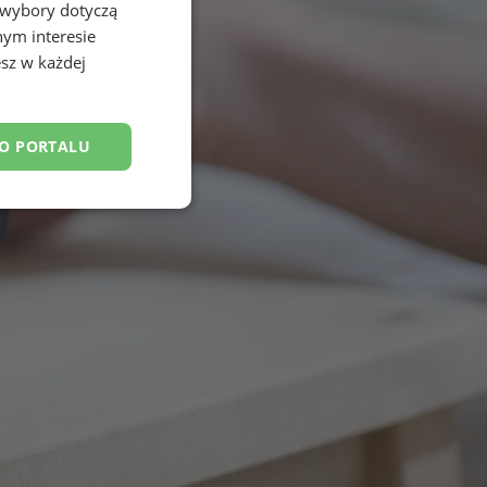
 wybory dotyczą
nym interesie
sz w każdej
DO PORTALU
esklasyfikowane
ane
owanie użytkownika i
j.