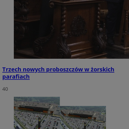
Trzech nowych proboszczów w żorskich
parafiach
40