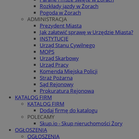
Rozkłady jazdy w Żorach
Pogoda w Żorach
ADMINISTRACJA
Prezydent Miasta
Jak załatwić sprawę w Urzędzie Miasta?
INSTYTUCJE
Urząd Stanu Cywilnego
MOPS
Urząd Skarbowy
Urząd Pracy
Komenda Miejska Policji
Straż Pożarna
Sąd Rejonowy
Prokuratura Rejonowa
KATALOG FIRM
KATALOG FIRM
Dodaj firmę do katalogu
POLECAMY
Skup.io - Skup nieruchomości Żory
OGŁOSZENIA
OGŁOSZENIA