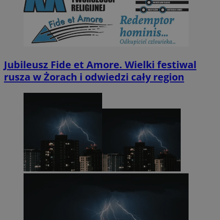
Jubileusz Fide et Amore. Wielki festiwal
rusza w Żorach i odwiedzi cały region