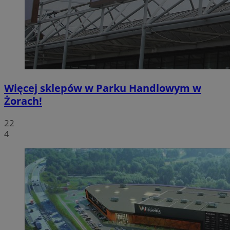
Więcej sklepów w Parku Handlowym w
Żorach!
22
4