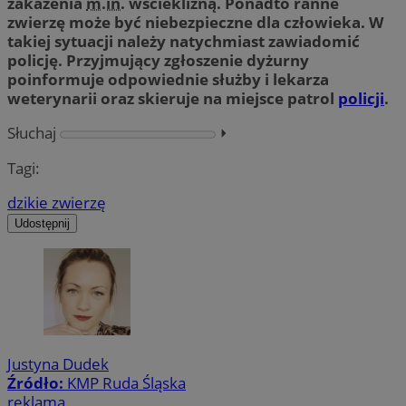
zakażenia
m.in.
wścieklizną. Ponadto ranne
zwierzę może być niebezpieczne dla człowieka. W
takiej sytuacji należy natychmiast zawiadomić
policję. Przyjmujący zgłoszenie dyżurny
poinformuje odpowiednie służby i lekarza
weterynarii oraz skieruje na miejsce patrol
policji
.
Słuchaj
⏵︎
Tagi:
dzikie zwierzę
Udostępnij
Justyna Dudek
Źródło:
KMP Ruda Śląska
reklama