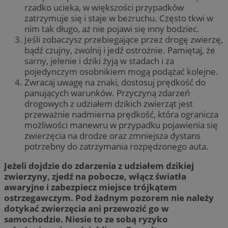
rzadko ucieka, w większości przypadków
zatrzymuje się i staje w bezruchu. Często tkwi w
nim tak długo, aż nie pojawi się inny bodziec.
Jeśli zobaczysz przebiegające przez drogę zwierzę,
bądź czujny, zwolnij i jedź ostrożnie. Pamiętaj, że
sarny, jelenie i dziki żyją w stadach i za
pojedynczym osobnikiem mogą podążać kolejne.
Zwracaj uwagę na znaki, dostosuj prędkość do
panujących warunków. Przyczyną zdarzeń
drogowych z udziałem dzikich zwierząt jest
przeważnie nadmierna prędkość, która ogranicza
możliwości manewru w przypadku pojawienia się
zwierzęcia na drodze oraz zmniejsza dystans
potrzebny do zatrzymania rozpędzonego auta.
Jeżeli dojdzie do zdarzenia z udziałem dzikiej
zwierzyny, zjedź na pobocze, włącz światła
awaryjne i zabezpiecz miejsce trójkątem
ostrzegawczym. Pod żadnym pozorem nie należy
dotykać zwierzęcia ani przewozić go w
samochodzie. Niesie to ze sobą ryzyko