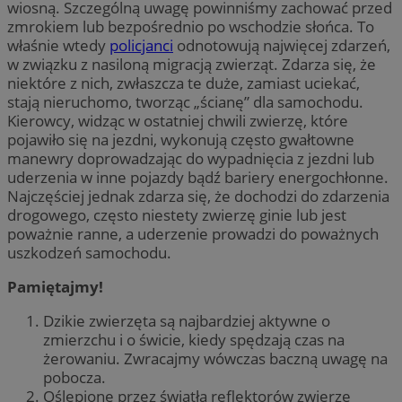
wiosną. Szczególną uwagę powinniśmy zachować przed
zmrokiem lub bezpośrednio po wschodzie słońca. To
właśnie wtedy
policjanci
odnotowują najwięcej zdarzeń,
w związku z nasiloną migracją zwierząt. Zdarza się, że
niektóre z nich, zwłaszcza te duże, zamiast uciekać,
stają nieruchomo, tworząc „ścianę” dla samochodu.
Kierowcy, widząc w ostatniej chwili zwierzę, które
pojawiło się na jezdni, wykonują często gwałtowne
manewry doprowadzając do wypadnięcia z jezdni lub
uderzenia w inne pojazdy bądź bariery energochłonne.
Najczęściej jednak zdarza się, że dochodzi do zdarzenia
drogowego, często niestety zwierzę ginie lub jest
poważnie ranne, a uderzenie prowadzi do poważnych
uszkodzeń samochodu.
Pamiętajmy!
Dzikie zwierzęta są najbardziej aktywne o
zmierzchu i o świcie, kiedy spędzają czas na
żerowaniu. Zwracajmy wówczas baczną uwagę na
pobocza.
Oślepione przez światła reflektorów zwierzę