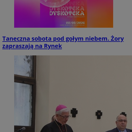
Taneczna sobota pod gołym niebem. Żory
zapraszają na Rynek