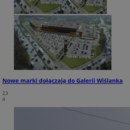
Nowe marki dołączają do Galerii Wiślanka
23
4