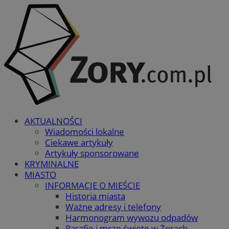
AKTUALNOŚCI
Wiadomości lokalne
Ciekawe artykuły
Artykuły sponsorowane
KRYMINALNE
MIASTO
INFORMACJE O MIEŚCIE
Historia miasta
Ważne adresy i telefony
Harmonogram wywozu odpadów
Parafie i msze święte w Żorach