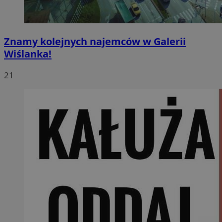
Znamy kolejnych najemców w Galerii
Wiślanka!
21