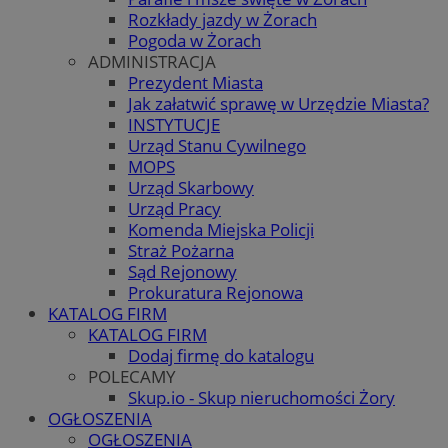
Rozkłady jazdy w Żorach
Pogoda w Żorach
ADMINISTRACJA
Prezydent Miasta
Jak załatwić sprawę w Urzędzie Miasta?
INSTYTUCJE
Urząd Stanu Cywilnego
MOPS
Urząd Skarbowy
Urząd Pracy
Komenda Miejska Policji
Straż Pożarna
Sąd Rejonowy
Prokuratura Rejonowa
KATALOG FIRM
KATALOG FIRM
Dodaj firmę do katalogu
POLECAMY
Skup.io - Skup nieruchomości Żory
OGŁOSZENIA
OGŁOSZENIA