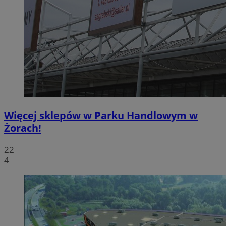
Więcej sklepów w Parku Handlowym w
Żorach!
22
4