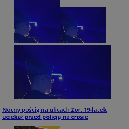
Nocny pościg na ulicach Żor. 19-latek
uciekał przed policją na crosie