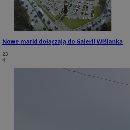
Nowe marki dołączają do Galerii Wiślanka
23
4