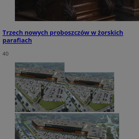
Trzech nowych proboszczów w żorskich
parafiach
40