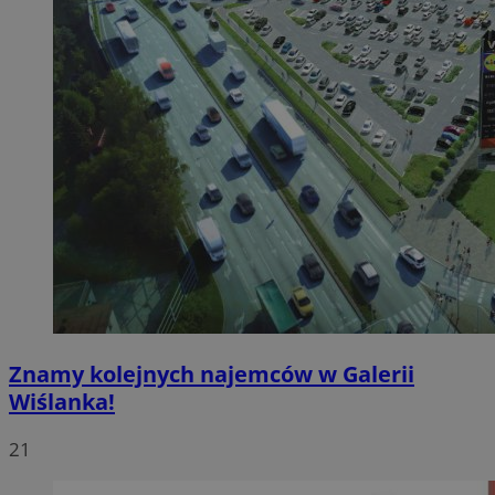
Znamy kolejnych najemców w Galerii
Wiślanka!
21