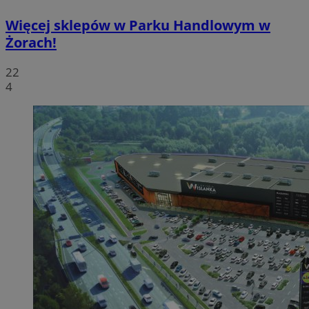
Więcej sklepów w Parku Handlowym w
Żorach!
22
4