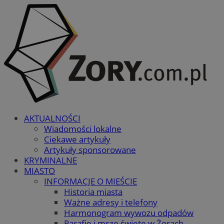
AKTUALNOŚCI
Wiadomości lokalne
Ciekawe artykuły
Artykuły sponsorowane
KRYMINALNE
MIASTO
INFORMACJE O MIEŚCIE
Historia miasta
Ważne adresy i telefony
Harmonogram wywozu odpadów
Parafie i msze święte w Żorach