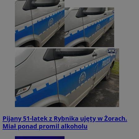
Pijany 51-latek z Rybnika ujęty w Żorach.
Miał ponad promil alkoholu