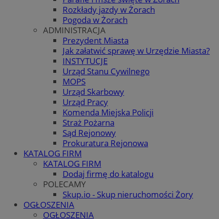
Rozkłady jazdy w Żorach
Pogoda w Żorach
ADMINISTRACJA
Prezydent Miasta
Jak załatwić sprawę w Urzędzie Miasta?
INSTYTUCJE
Urząd Stanu Cywilnego
MOPS
Urząd Skarbowy
Urząd Pracy
Komenda Miejska Policji
Straż Pożarna
Sąd Rejonowy
Prokuratura Rejonowa
KATALOG FIRM
KATALOG FIRM
Dodaj firmę do katalogu
POLECAMY
Skup.io - Skup nieruchomości Żory
OGŁOSZENIA
OGŁOSZENIA