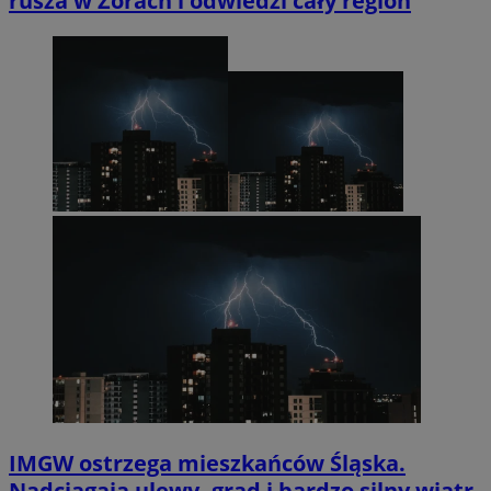
rusza w Żorach i odwiedzi cały region
IMGW ostrzega mieszkańców Śląska.
Nadciągają ulewy, grad i bardzo silny wiatr