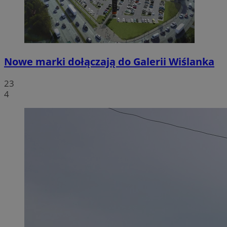
Nowe marki dołączają do Galerii Wiślanka
23
4