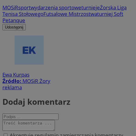
MOSiR
sport
wydarzenia sportowe
turnieje
Żorska Liga
Tenisa Stołowego
Futsalowe Mistrzostwa
turniej Soft
Petanque
Udostępnij
Ewa Kurpas
Źródło:
MOSiR Żory
reklama
Dodaj komentarz
Akceptuję regulamin zamieszczania komentarzy