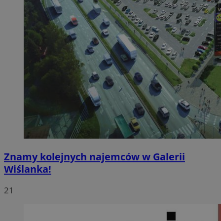
Znamy kolejnych najemców w Galerii
Wiślanka!
21