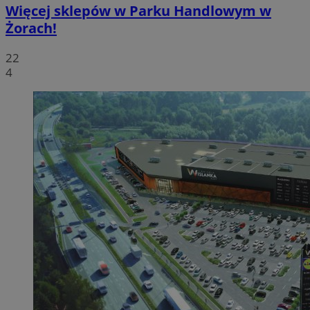
Więcej sklepów w Parku Handlowym w
Żorach!
22
4