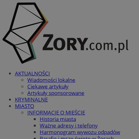
AKTUALNOŚCI
Wiadomości lokalne
Ciekawe artykuły
Artykuły sponsorowane
KRYMINALNE
MIASTO
INFORMACJE O MIEŚCIE
Historia miasta
Ważne adresy i telefony
Harmonogram wywozu odpadów
Parafie i msze święte w Żorach