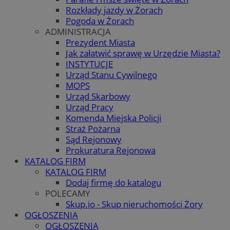
Rozkłady jazdy w Żorach
Pogoda w Żorach
ADMINISTRACJA
Prezydent Miasta
Jak załatwić sprawę w Urzędzie Miasta?
INSTYTUCJE
Urząd Stanu Cywilnego
MOPS
Urząd Skarbowy
Urząd Pracy
Komenda Miejska Policji
Straż Pożarna
Sąd Rejonowy
Prokuratura Rejonowa
KATALOG FIRM
KATALOG FIRM
Dodaj firmę do katalogu
POLECAMY
Skup.io - Skup nieruchomości Żory
OGŁOSZENIA
OGŁOSZENIA