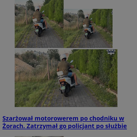
Szarżował motorowerem po chodniku w
Żorach. Zatrzymał go policjant po służbie