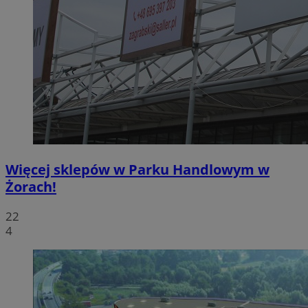
Więcej sklepów w Parku Handlowym w
Żorach!
22
4