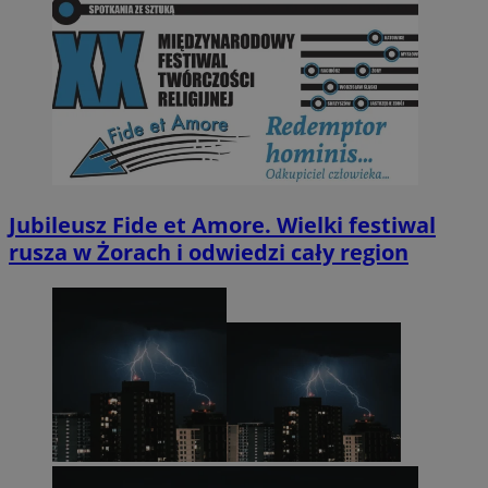
Jubileusz Fide et Amore. Wielki festiwal
rusza w Żorach i odwiedzi cały region