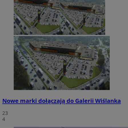
Nowe marki dołączają do Galerii Wiślanka
23
4