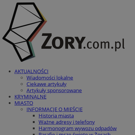
AKTUALNOŚCI
Wiadomości lokalne
Ciekawe artykuły
Artykuły sponsorowane
KRYMINALNE
MIASTO
INFORMACJE O MIEŚCIE
Historia miasta
Ważne adresy i telefony
Harmonogram wywozu odpadów
Parafie i msze święte w Żorach