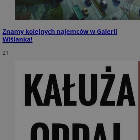
Znamy kolejnych najemców w Galerii
Wiślanka!
21