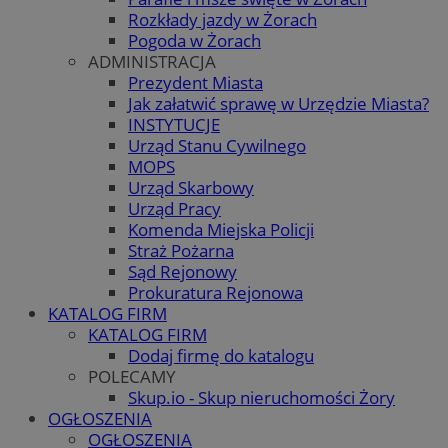
Rozkłady jazdy w Żorach
Pogoda w Żorach
ADMINISTRACJA
Prezydent Miasta
Jak załatwić sprawę w Urzędzie Miasta?
INSTYTUCJE
Urząd Stanu Cywilnego
MOPS
Urząd Skarbowy
Urząd Pracy
Komenda Miejska Policji
Straż Pożarna
Sąd Rejonowy
Prokuratura Rejonowa
KATALOG FIRM
KATALOG FIRM
Dodaj firmę do katalogu
POLECAMY
Skup.io - Skup nieruchomości Żory
OGŁOSZENIA
OGŁOSZENIA