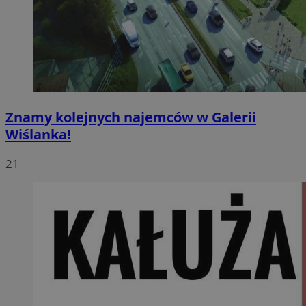
Znamy kolejnych najemców w Galerii
Wiślanka!
21