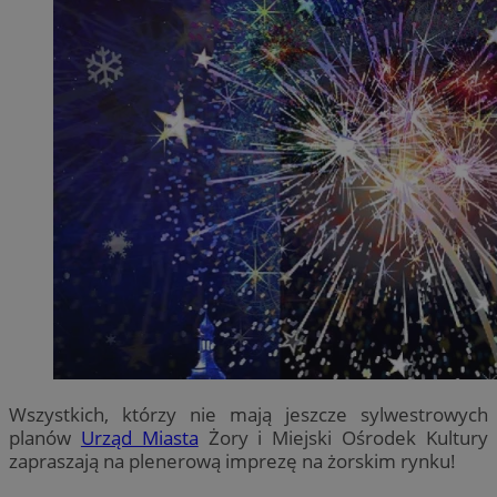
Wszystkich, którzy nie mają jeszcze sylwestrowych
planów
Urząd Miasta
Żory i Miejski Ośrodek Kultury
zapraszają na plenerową imprezę na żorskim rynku!