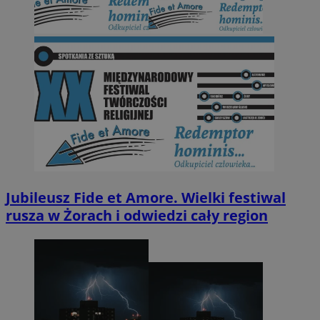
Jubileusz Fide et Amore. Wielki festiwal
rusza w Żorach i odwiedzi cały region