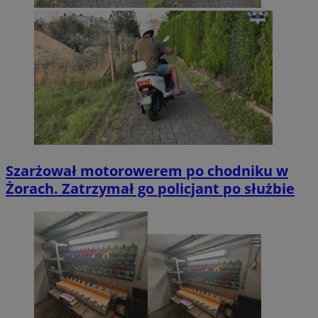
Szarżował motorowerem po chodniku w
Żorach. Zatrzymał go policjant po służbie