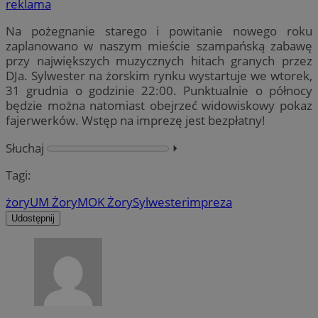
reklama
Na pożegnanie starego i powitanie nowego roku
zaplanowano w naszym mieście szampańską zabawę
przy największych muzycznych hitach granych przez
DJa. Sylwester na żorskim rynku wystartuje we wtorek,
31 grudnia o godzinie 22:00. Punktualnie o północy
będzie można natomiast obejrzeć widowiskowy pokaz
fajerwerków. Wstęp na imprezę jest bezpłatny!
Słuchaj
⏵︎
Tagi:
żory
UM Żory
MOK Żory
Sylwester
impreza
Udostępnij