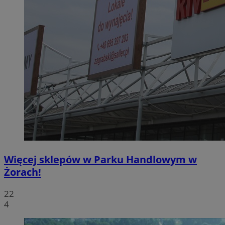
Więcej sklepów w Parku Handlowym w
Żorach!
22
4