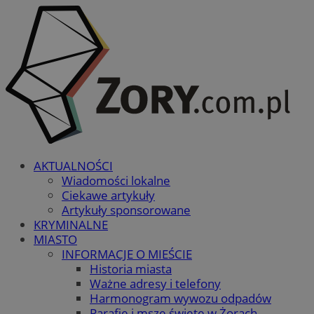
AKTUALNOŚCI
Wiadomości lokalne
Ciekawe artykuły
Artykuły sponsorowane
KRYMINALNE
MIASTO
INFORMACJE O MIEŚCIE
Historia miasta
Ważne adresy i telefony
Harmonogram wywozu odpadów
Parafie i msze święte w Żorach