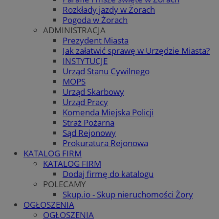
Rozkłady jazdy w Żorach
Pogoda w Żorach
ADMINISTRACJA
Prezydent Miasta
Jak załatwić sprawę w Urzędzie Miasta?
INSTYTUCJE
Urząd Stanu Cywilnego
MOPS
Urząd Skarbowy
Urząd Pracy
Komenda Miejska Policji
Straż Pożarna
Sąd Rejonowy
Prokuratura Rejonowa
KATALOG FIRM
KATALOG FIRM
Dodaj firmę do katalogu
POLECAMY
Skup.io - Skup nieruchomości Żory
OGŁOSZENIA
OGŁOSZENIA