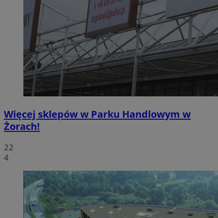
Więcej sklepów w Parku Handlowym w
Żorach!
22
4