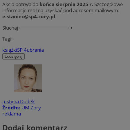
Akcja potrwa do
końca sierpnia 2025 r.
Szczegółowe
informacje można uzyskać pod adresem mailowym:
e.staniec@sp4.zory.pl
.
Słuchaj
⏵︎
Tagi:
książki
SP 4
ubrania
Udostępnij
Justyna Dudek
Źródło:
UM Żory
reklama
Dodaj komentarz