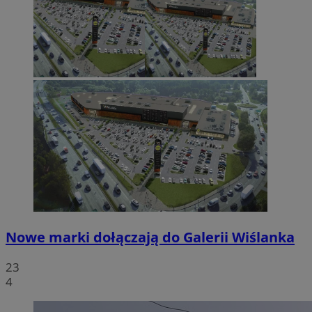
Nowe marki dołączają do Galerii Wiślanka
23
4