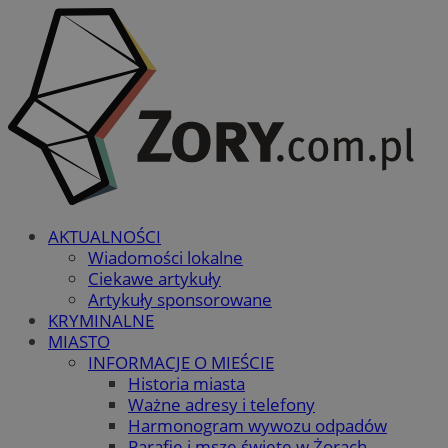
AKTUALNOŚCI
Wiadomości lokalne
Ciekawe artykuły
Artykuły sponsorowane
KRYMINALNE
MIASTO
INFORMACJE O MIEŚCIE
Historia miasta
Ważne adresy i telefony
Harmonogram wywozu odpadów
Parafie i msze święte w Żorach