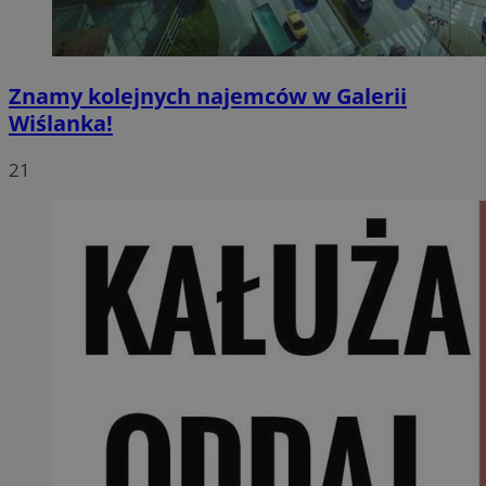
Znamy kolejnych najemców w Galerii
Wiślanka!
21