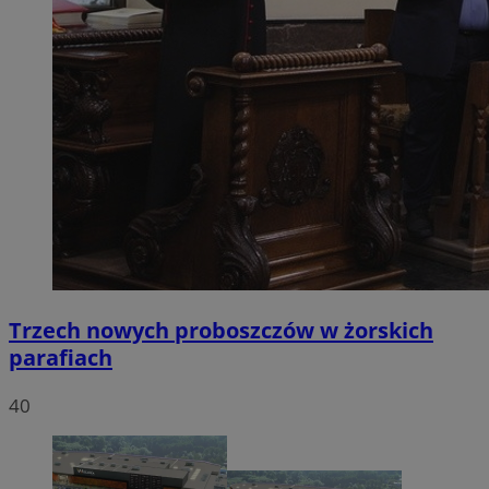
Trzech nowych proboszczów w żorskich
parafiach
40