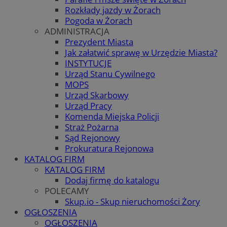
Rozkłady jazdy w Żorach
Pogoda w Żorach
ADMINISTRACJA
Prezydent Miasta
Jak załatwić sprawę w Urzędzie Miasta?
INSTYTUCJE
Urząd Stanu Cywilnego
MOPS
Urząd Skarbowy
Urząd Pracy
Komenda Miejska Policji
Straż Pożarna
Sąd Rejonowy
Prokuratura Rejonowa
KATALOG FIRM
KATALOG FIRM
Dodaj firmę do katalogu
POLECAMY
Skup.io - Skup nieruchomości Żory
OGŁOSZENIA
OGŁOSZENIA