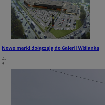
Nowe marki dołączają do Galerii Wiślanka
23
4