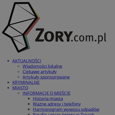
AKTUALNOŚCI
Wiadomości lokalne
Ciekawe artykuły
Artykuły sponsorowane
KRYMINALNE
MIASTO
INFORMACJE O MIEŚCIE
Historia miasta
Ważne adresy i telefony
Harmonogram wywozu odpadów
Parafie i msze święte w Żorach