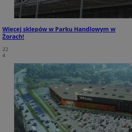
Więcej sklepów w Parku Handlowym w
Żorach!
22
4