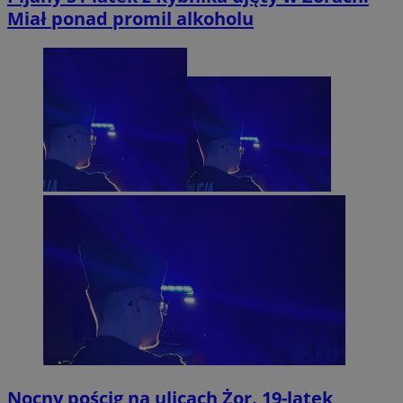
Miał ponad promil alkoholu
Nocny pościg na ulicach Żor. 19-latek