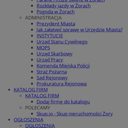
Rozkłady jazdy w Żorach
Pogoda w Żorach
ADMINISTRACJA
Prezydent Miasta
Jak załatwić sprawę w Urzędzie Miasta?
INSTYTUCJE
Urząd Stanu Cywilnego
MOPS
Urząd Skarbowy
Urząd Pracy
Komenda Miejska Policji
Straż Pożarna
Sąd Rejonowy
Prokuratura Rejonowa
KATALOG FIRM
KATALOG FIRM
Dodaj firmę do katalogu
POLECAMY
Skup.io - Skup nieruchomości Żory
OGŁOSZENIA
OGŁOSZENIA