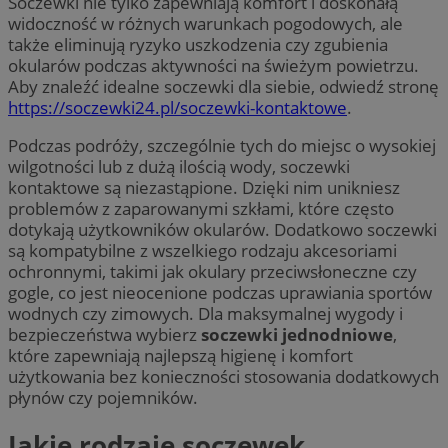
Soczewki nie tylko zapewniają komfort i doskonałą
widoczność w różnych warunkach pogodowych, ale
także eliminują ryzyko uszkodzenia czy zgubienia
okularów podczas aktywności na świeżym powietrzu.
Aby znaleźć idealne soczewki dla siebie, odwiedź stronę
https://soczewki24.pl/soczewki-kontaktowe
.
Podczas podróży, szczególnie tych do miejsc o wysokiej
wilgotności lub z dużą ilością wody, soczewki
kontaktowe są niezastąpione. Dzięki nim unikniesz
problemów z zaparowanymi szkłami, które często
dotykają użytkowników okularów. Dodatkowo soczewki
są kompatybilne z wszelkiego rodzaju akcesoriami
ochronnymi, takimi jak okulary przeciwsłoneczne czy
gogle, co jest nieocenione podczas uprawiania sportów
wodnych czy zimowych. Dla maksymalnej wygody i
bezpieczeństwa wybierz
soczewki jednodniowe
,
które zapewniają najlepszą higienę i komfort
użytkowania bez konieczności stosowania dodatkowych
płynów czy pojemników.
Jakie rodzaje soczewek