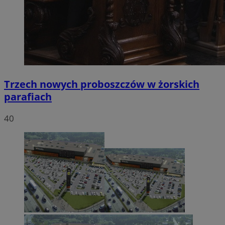
Trzech nowych proboszczów w żorskich
parafiach
40