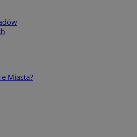
adów
ch
ie Miasta?