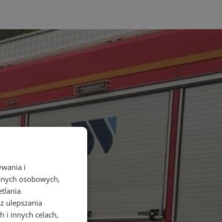
ywania i
danych osobowych,
etlania
az ulepszania
 i innych celach,