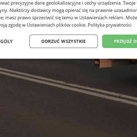
wać precyzyjne dane geolokalizacyjne i cechy urządzenia. Twoje
tryny. Niektórzy dostawcy mogą opierać się na prawnie uzasadnio
ie; masz prawo sprzeciwić się temu w
Ustawieniach reklam
. Może
woją zgodę w
Ustawieniach plików cookie
.
Polityka prywatności
EGÓŁY
ODRZUĆ WSZYSTKIE
PRZEJDŹ 
Wydajność
Targetowanie
Funkcjonalność
Ni
ezbędne
Wydajność
Targetowanie
Funkcjonalność
Niesklasyfikow
ie umożliwiają korzystanie z podstawowych funkcji strony internetowej, takich jak log
Bez niezbędnych plików cookie nie można prawidłowo korzystać ze strony internetowe
Okres
Provider
/
Domena
Opis
przechowywania