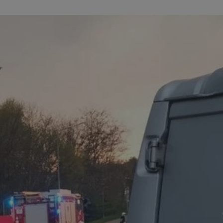
entyfikator sesji.
entyfikator sesji.
entyfikator sesji.
niania ludzi i
trony internetowej,
e ważnych raportów
ryny internetowej.
 identyfikatora
erów obsługuje
ekście
lu optymalizacji
 do przechowywania
niu do usług
e, czy użytkownik
enia lub reklamy.
nformacje o zgodzie
ncjach dotyczących
ia z witryny.
olityki prywatności
ich przestrzeganie
temu użytkownik nie