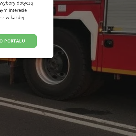
 wybory dotyczą
nym interesie
sz w każdej
DO PORTALU
esklasyfikowane
ane
owanie użytkownika i
j.