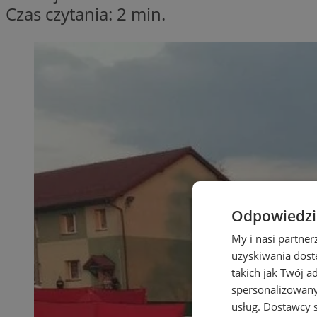
Czas czytania: 2 min.
Odpowiedzia
My i nasi partne
uzyskiwania dost
takich jak Twój a
spersonalizowanyc
usług.
Dostawcy s