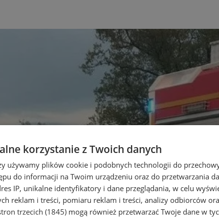
lne korzystanie z Twoich danych
rzy używamy plików cookie i podobnych technologii do przechow
ępu do informacji na Twoim urządzeniu oraz do przetwarzania 
dres IP, unikalne identyfikatory i dane przeglądania, w celu wyświ
h reklam i treści, pomiaru reklam i treści, analizy odbiorców or
tron trzecich (1845)
mogą również przetwarzać Twoje dane w tych