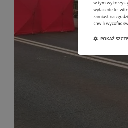
w tym wykorzysty
wyłącznie tej wi
zamiast na zgodz
chwili wycofać s
POKAŻ SZCZ
Niezbędne
Ni
Niezbędne pliki cook
zarządzanie kontem. 
Nazwa