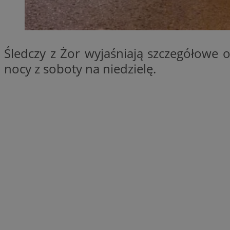
SessID
QeSessID
MvSessID
Śledczy z Żor wyjaśniają szczegółowe
__cf_bm
nocy z soboty na niedzielę.
suid
INGRESSCOOKIE
euds
VISITOR_PRIVACY_