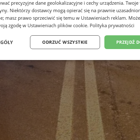
wać precyzyjne dane geolokalizacyjne i cechy urządzenia. Twoje
tryny. Niektórzy dostawcy mogą opierać się na prawnie uzasadnio
ie; masz prawo sprzeciwić się temu w
Ustawieniach reklam
. Może
woją zgodę w
Ustawieniach plików cookie
.
Polityka prywatności
EGÓŁY
ODRZUĆ WSZYSTKIE
PRZEJDŹ 
Wydajność
Targetowanie
Funkcjonalność
Ni
ezbędne
Wydajność
Targetowanie
Funkcjonalność
Niesklasyfikow
ie umożliwiają korzystanie z podstawowych funkcji strony internetowej, takich jak log
Bez niezbędnych plików cookie nie można prawidłowo korzystać ze strony internetowe
Okres
Provider
/
Domena
Opis
przechowywania