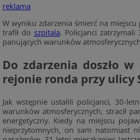
reklama
W wyniku zdarzenia śmierć na miejscu 
li_gc
trafił do
szpitala
. Policjanci zatrzyma
panujących warunków atmosferycznych i
CookieScriptConse
Do zdarzenia doszło w 
rejonie ronda przy ulicy
Nazwa
Nazwa
Nazwa
gid_CAESEEbgrCsX
_ga_L2744325BY
Jak wstępnie ustalili policjanci, 30-
__mguid_
tt_viewer
warunków atmosferycznych, stracił pa
_ga
energetyczny. Kiedy na miejscu pojaw
DSID
nieprzytomnych, on sam natomiast ni
ADKUID
pasażerów, 31-letni mieszkaniec Jastrz