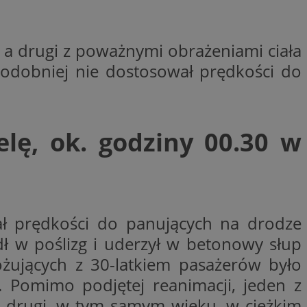
woich preferencji,
 z regulacjami
 a drugi z poważnymi obrażeniami ciała
y gościa na
nych celów
opodobniej nie dostosował prędkości do
rzez usługę Cookie-
preferencji
 na pliki cookie.
ookie Cookie-
lę, ok. godziny 00.30 w
lytics do
ował prędkości do panujących na drodze
ookie jest używany
iewer”, aby pomóc
acznej identyfikacji
e widzisz w naszych
dostępu do strony
ł w poślizg i uderzył w betonowy słup
Analytics - co
ej, aby śledzić
anej usługi
e użytkowników i
rozróżniania
óżujących z 30-latkiem pasażerów było
 konkretnej
. Pomaga w
e losowo
zyfrowany /
ta. Jest on
 Pomimo podjętej reanimacji, jeden z
izowanych
nie i służy do
eń użytkowników i
 sesji i kampanii
ry identyfikuje
, a drugi, w tym samym wieku, w ciężkim
iu korzystania z