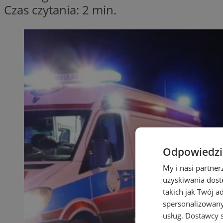
Czas czytania: 2 min.
Odpowiedzia
My i nasi partne
uzyskiwania dost
takich jak Twój a
spersonalizowanyc
usług.
Dostawcy s