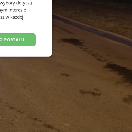
 wybory dotyczą
nym interesie
sz w każdej
DO PORTALU
esklasyfikowane
ane
owanie użytkownika i
j.