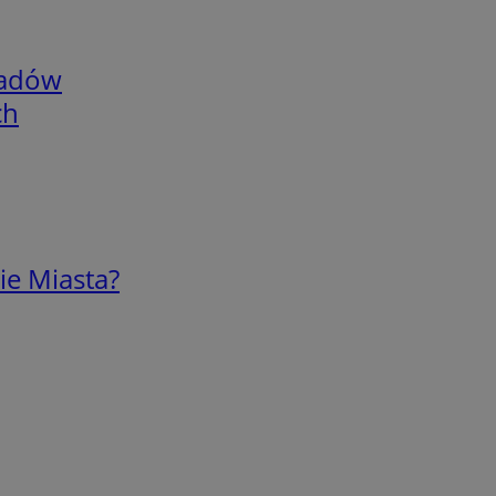
adów
ch
ie Miasta?