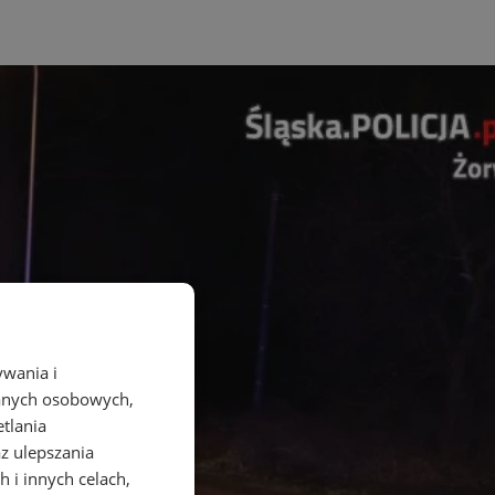
ywania i
danych osobowych,
etlania
az ulepszania
 i innych celach,