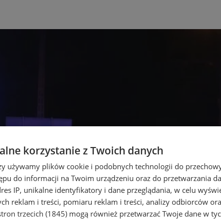
lne korzystanie z Twoich danych
rzy używamy plików cookie i podobnych technologii do przechow
ępu do informacji na Twoim urządzeniu oraz do przetwarzania 
dres IP, unikalne identyfikatory i dane przeglądania, w celu wyświ
h reklam i treści, pomiaru reklam i treści, analizy odbiorców or
tron trzecich (1845)
mogą również przetwarzać Twoje dane w tych