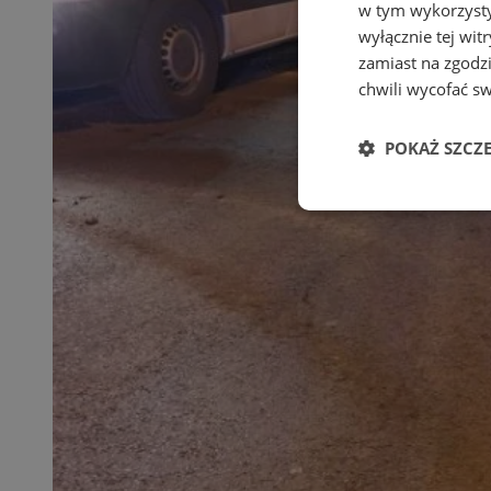
w tym wykorzysty
wyłącznie tej wi
zamiast na zgodz
chwili wycofać s
POKAŻ SZCZ
Niezbędne
Ni
Niezbędne pliki cook
zarządzanie kontem. 
Nazwa