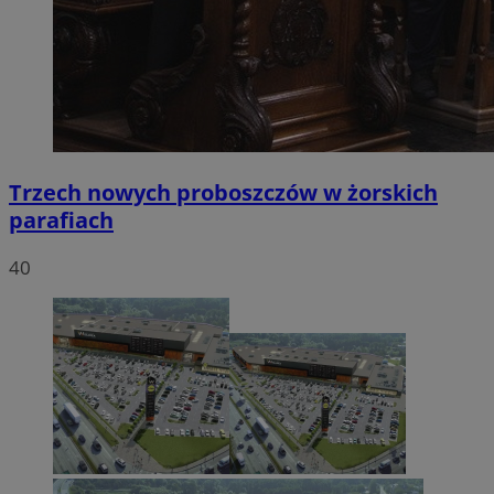
Trzech nowych proboszczów w żorskich
parafiach
40