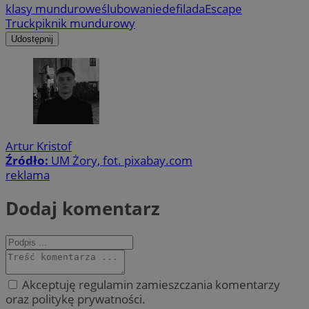
klasy mundurowe
ślubowanie
defilada
Escape
Truck
piknik mundurowy
Udostępnij
Artur Kristof
Źródło:
UM Żory, fot. pixabay.com
reklama
Dodaj komentarz
Akceptuję regulamin zamieszczania komentarzy
oraz politykę prywatności.