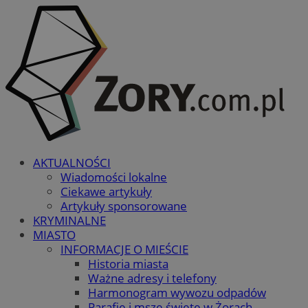
AKTUALNOŚCI
Wiadomości lokalne
Ciekawe artykuły
Artykuły sponsorowane
KRYMINALNE
MIASTO
INFORMACJE O MIEŚCIE
Historia miasta
Ważne adresy i telefony
Harmonogram wywozu odpadów
Parafie i msze święte w Żorach