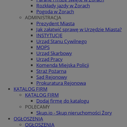
Rozkłady jazdy w Żorach
Pogoda w Żorach
ADMINISTRACJA
Prezydent Miasta
Jak załatwić sprawę w Urzędzie Miasta?
INSTYTUCJE
Urząd Stanu Cywilnego
MOPS
Urząd Skarbowy
Urząd Pracy
Komenda Miejska Policji
Straż Pożarna
Sąd Rejonowy
Prokuratura Rejonowa
KATALOG FIRM
KATALOG FIRM
Dodaj firmę do katalogu
POLECAMY
Skup.io - Skup nieruchomości Żory
OGŁOSZENIA
OGŁOSZENIA