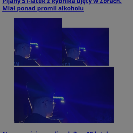
Pijany 51-latek z Rybnika ujęty w Żorach.
Miał ponad promil alkoholu