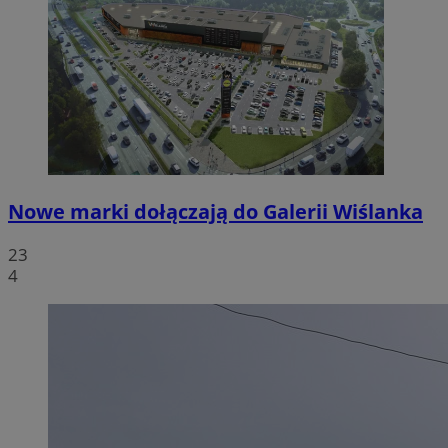
Nowe marki dołączają do Galerii Wiślanka
23
4