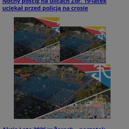
Nocny pościg na ulicach Żor. 19-latek
uciekał przed policją na crosie