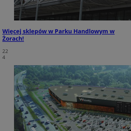
Więcej sklepów w Parku Handlowym w
Żorach!
22
4