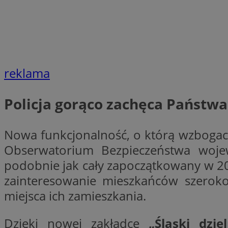
li_gc
CookieScriptConse
reklama
Policja gorąco zachęca Państwa
Nazwa
Nowa funkcjonalność, o którą wzbogaco
Nazwa
Nazwa
Obserwatorium Bezpieczeństwa wojewó
gid_CAESEEbgrCsX
_ga_L2744325BY
podobnie jak cały zapoczątkowany w 2
__mguid_
tt_viewer
zainteresowanie mieszkańców szeroko
_ga
miejsca ich zamieszkania.
DSID
Dzięki nowej zakładce
„Śląski dzie
ADKUID