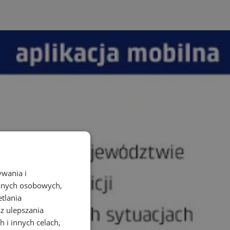
ywania i
danych osobowych,
etlania
az ulepszania
 i innych celach,