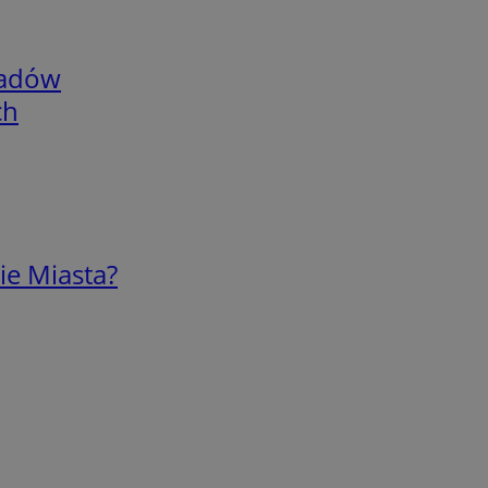
adów
ch
ie Miasta?