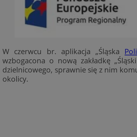
SessID
QeSessID
MvSessID
__cf_bm
W czerwcu br. aplikacja „Śląska
Pol
suid
wzbogacona o nową zakładkę „Śląski D
dzielnicowego, sprawnie się z nim ko
INGRESSCOOKIE
okolicy.
euds
VISITOR_PRIVACY_