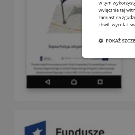
w tym wykorzysty
wyłącznie tej wi
zamiast na zgodz
chwili wycofać s
POKAŻ SZCZ
Niezbędne
Ni
Niezbędne pliki cook
zarządzanie kontem. 
Nazwa