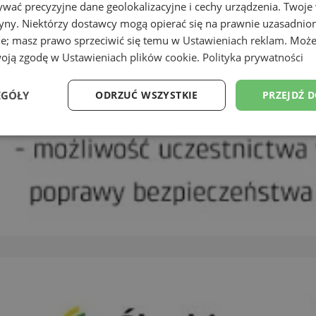
wać precyzyjne dane geolokalizacyjne i cechy urządzenia. Twoje
tryny. Niektórzy dostawcy mogą opierać się na prawnie uzasadnio
ie; masz prawo sprzeciwić się temu w
Ustawieniach reklam
. Może
woją zgodę w
Ustawieniach plików cookie
.
Polityka prywatności
EGÓŁY
ODRZUĆ WSZYSTKIE
PRZEJDŹ 
Wydajność
Targetowanie
Funkcjonalność
Ni
ezbędne
Wydajność
Targetowanie
Funkcjonalność
Niesklasyfikow
ie umożliwiają korzystanie z podstawowych funkcji strony internetowej, takich jak log
Bez niezbędnych plików cookie nie można prawidłowo korzystać ze strony internetowe
Okres
Provider
/
Domena
Opis
przechowywania