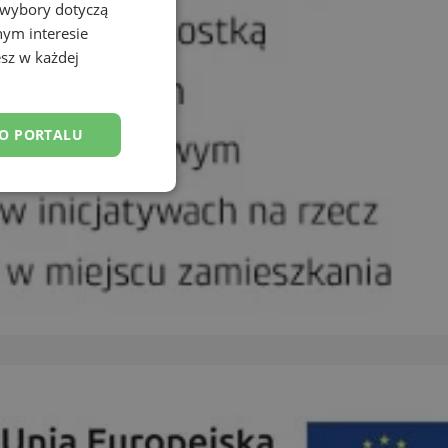
 wybory dotyczą
nym interesie
sz w każdej
DO PORTALU
esklasyfikowane
ane
owanie użytkownika i
j.