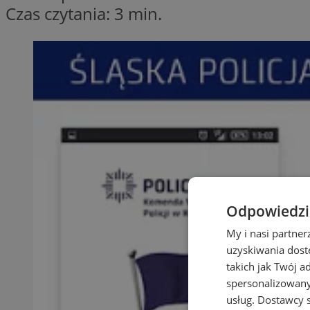
Czas czytania: 3 min.
Odpowiedzia
My i nasi partne
uzyskiwania dost
takich jak Twój a
spersonalizowanyc
usług.
Dostawcy s