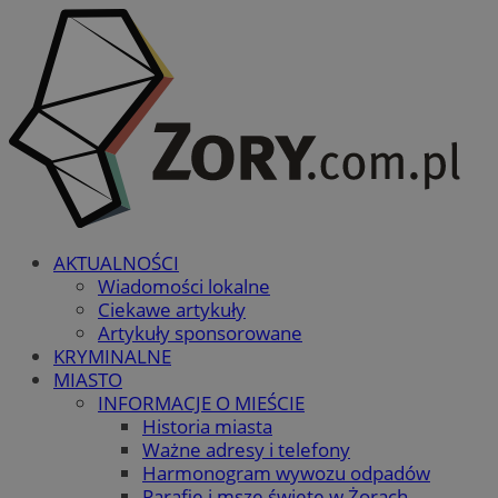
AKTUALNOŚCI
Wiadomości lokalne
Ciekawe artykuły
Artykuły sponsorowane
KRYMINALNE
MIASTO
INFORMACJE O MIEŚCIE
Historia miasta
Ważne adresy i telefony
Harmonogram wywozu odpadów
Parafie i msze święte w Żorach