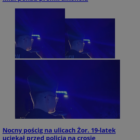
Nocny pościg na ulicach Żor. 19-latek
uciekał przed policją na crosie