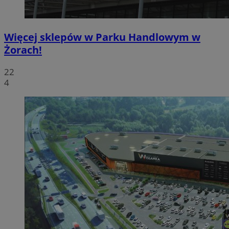
Więcej sklepów w Parku Handlowym w
Żorach!
22
4