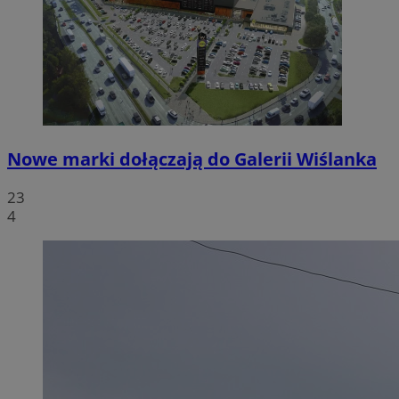
Nowe marki dołączają do Galerii Wiślanka
23
4