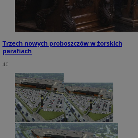
Trzech nowych proboszczów w żorskich
parafiach
40