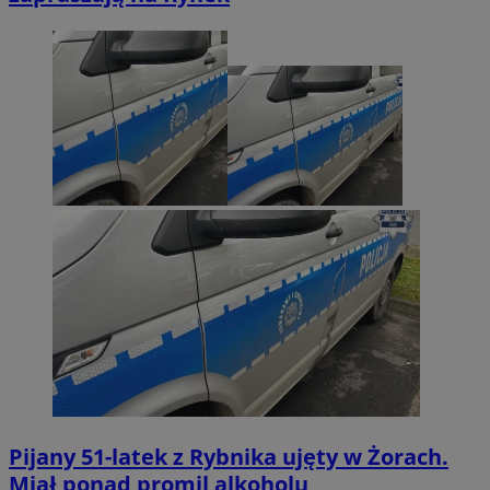
Pijany 51-latek z Rybnika ujęty w Żorach.
Miał ponad promil alkoholu