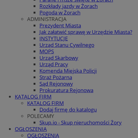
Rozkłady jazdy w Żorach
Pogoda w Żorach
ADMINISTRACJA
Prezydent Miasta
Jak załatwić sprawę w Urzędzie Miasta?
INSTYTUCJE
Urząd Stanu Cywilnego
MOPS
Urząd Skarbowy
Urząd Pracy
Komenda Miejska Policji
Straż Pożarna
Sąd Rejonowy
Prokuratura Rejonowa
KATALOG FIRM
KATALOG FIRM
Dodaj firmę do katalogu
POLECAMY
Skup.io - Skup nieruchomości Żory
OGŁOSZENIA
OGŁOSZENIA