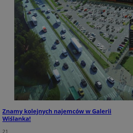
Znamy kolejnych najemców w Galerii
Wiślanka!
21