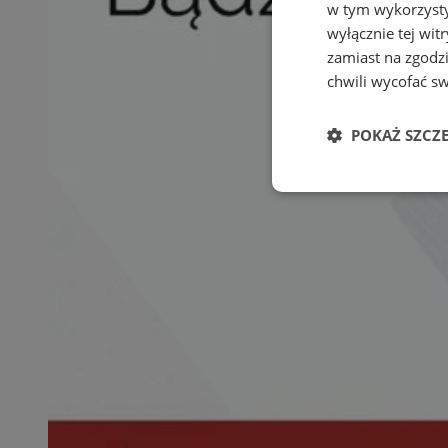
w tym wykorzysty
wyłącznie tej wi
zamiast na zgodz
chwili wycofać s
POKAŻ SZCZ
Niezbędne
Ni
Niezbędne pliki cook
zarządzanie kontem. 
Nazwa