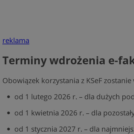
li_gc
reklama
CookieScriptConse
Terminy wdrożenia e-fa
Nazwa
Obowiązek korzystania z KSeF zostanie
Nazwa
Nazwa
gid_CAESEEbgrCsX
_ga_L2744325BY
od 1 lutego 2026 r. – dla dużych pod
__mguid_
tt_viewer
_ga
od 1 kwietnia 2026 r. – dla pozosta
DSID
od 1 stycznia 2027 r. – dla najmniej
ADKUID