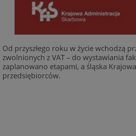
SessID
QeSessID
MvSessID
__cf_bm
Od przyszłego roku w życie wchodzą pr
suid
zwolnionych z VAT – do wystawiania fa
zaplanowano etapami, a śląska Krajowa
INGRESSCOOKIE
przedsiębiorców.
euds
VISITOR_PRIVACY_