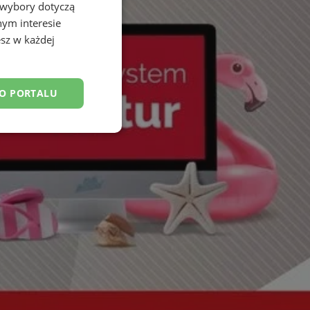
 wybory dotyczą
nym interesie
sz w każdej
DO PORTALU
esklasyfikowane
ane
owanie użytkownika i
j.