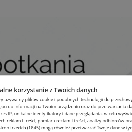
lne korzystanie z Twoich danych
rzy używamy plików cookie i podobnych technologii do przechow
ępu do informacji na Twoim urządzeniu oraz do przetwarzania 
dres IP, unikalne identyfikatory i dane przeglądania, w celu wyświ
h reklam i treści, pomiaru reklam i treści, analizy odbiorców or
tron trzecich (1845)
mogą również przetwarzać Twoje dane w tych