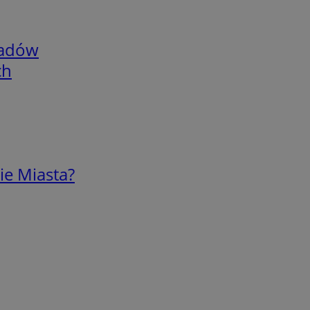
adów
ch
ie Miasta?