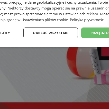
wać precyzyjne dane geolokalizacyjne i cechy urządzenia. Twoje
tryny. Niektórzy dostawcy mogą opierać się na prawnie uzasadnio
ie; masz prawo sprzeciwić się temu w
Ustawieniach reklam
. Może
woją zgodę w
Ustawieniach plików cookie
.
Polityka prywatności
EGÓŁY
ODRZUĆ WSZYSTKIE
PRZEJDŹ 
Wydajność
Targetowanie
Funkcjonalność
Ni
ezbędne
Wydajność
Targetowanie
Funkcjonalność
Niesklasyfikow
ie umożliwiają korzystanie z podstawowych funkcji strony internetowej, takich jak log
Bez niezbędnych plików cookie nie można prawidłowo korzystać ze strony internetowe
Okres
Provider
/
Domena
Opis
przechowywania