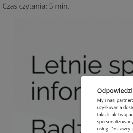
Czas czytania: 5 min.
Odpowiedzia
My i nasi partne
uzyskiwania dost
takich jak Twój a
spersonalizowanyc
usług.
Dostawcy s