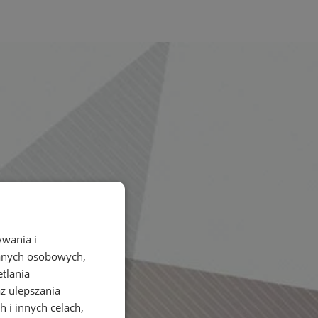
ywania i
danych osobowych,
etlania
az ulepszania
 i innych celach,