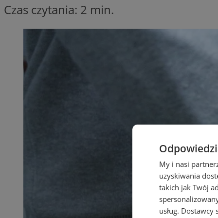
Czas czytania: 2 min.
Odpowiedzia
My i nasi partne
uzyskiwania dost
takich jak Twój a
spersonalizowanyc
usług.
Dostawcy s