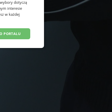
 wybory dotyczą
nym interesie
sz w każdej
DO PORTALU
esklasyfikowane
ane
owanie użytkownika i
j.