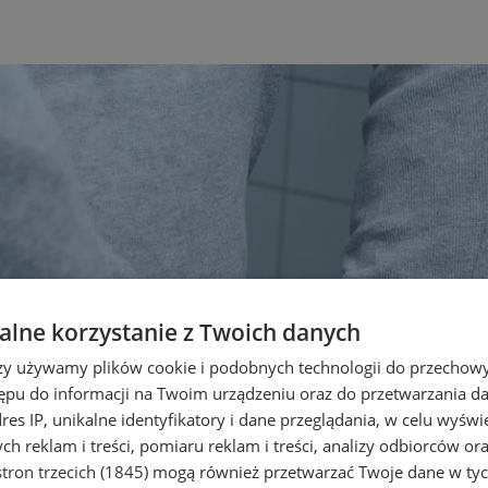
lne korzystanie z Twoich danych
rzy używamy plików cookie i podobnych technologii do przechow
ępu do informacji na Twoim urządzeniu oraz do przetwarzania 
dres IP, unikalne identyfikatory i dane przeglądania, w celu wyświ
h reklam i treści, pomiaru reklam i treści, analizy odbiorców or
tron trzecich (1845)
mogą również przetwarzać Twoje dane w tych