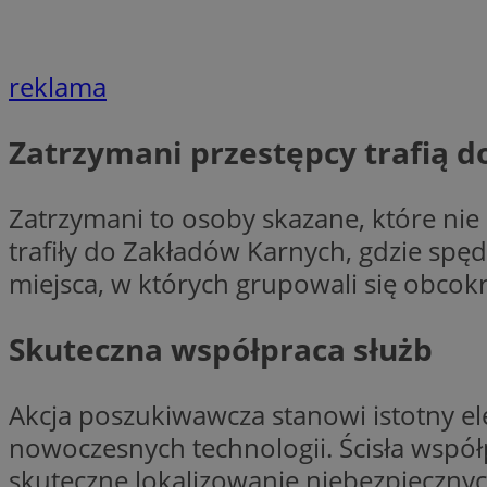
li_gc
reklama
CookieScriptConse
Zatrzymani przestępcy trafią 
Zatrzymani to osoby skazane, które nie 
trafiły do Zakładów Karnych, gdzie spęd
miejsca, w których grupowali się obcok
Nazwa
Nazwa
Nazwa
gid_CAESEEbgrCsX
_ga_L2744325BY
Skuteczna współpraca służb
__mguid_
tt_viewer
_ga
Akcja poszukiwawcza stanowi istotny e
DSID
nowoczesnych technologii. Ścisła wspó
skuteczne lokalizowanie niebezpiecznyc
ADKUID