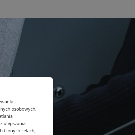
ywania i
danych osobowych,
etlania
az ulepszania
 i innych celach,