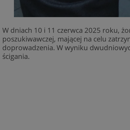
SessID
QeSessID
MvSessID
W dniach 10 i 11 czerwca 2025 roku, żors
__cf_bm
poszukiwawczej, mającej na celu zatrz
doprowadzenia. W wyniku dwudniowych 
suid
ścigania.
INGRESSCOOKIE
euds
VISITOR_PRIVACY_