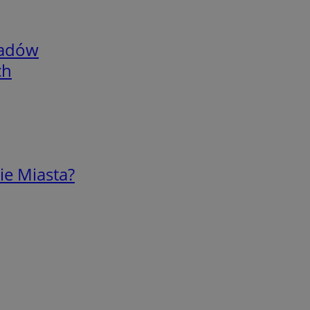
adów
ch
ie Miasta?