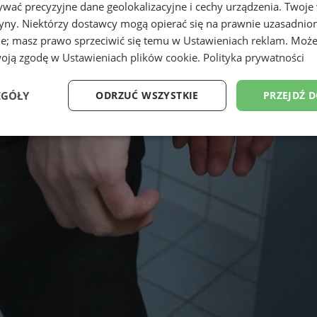
wać precyzyjne dane geolokalizacyjne i cechy urządzenia. Twoje
tryny. Niektórzy dostawcy mogą opierać się na prawnie uzasadnio
ie; masz prawo sprzeciwić się temu w
Ustawieniach reklam
. Może
woją zgodę w
Ustawieniach plików cookie
.
Polityka prywatności
EGÓŁY
ODRZUĆ WSZYSTKIE
PRZEJDŹ 
Wydajność
Targetowanie
Funkcjonalność
Ni
ezbędne
Wydajność
Targetowanie
Funkcjonalność
Niesklasyfikow
ie umożliwiają korzystanie z podstawowych funkcji strony internetowej, takich jak log
Bez niezbędnych plików cookie nie można prawidłowo korzystać ze strony internetowe
Okres
Provider
/
Domena
Opis
przechowywania