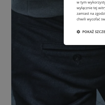
w tym wykorzysty
wyłącznie tej wi
zamiast na zgodz
chwili wycofać s
POKAŻ SZCZ
Niezbędne
Ni
Niezbędne pliki cook
zarządzanie kontem. 
Nazwa