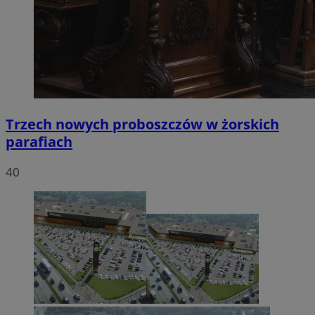
Trzech nowych proboszczów w żorskich
parafiach
40