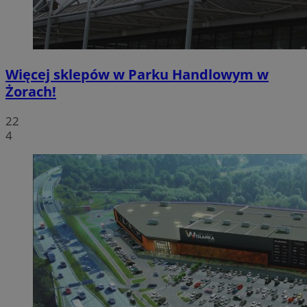
Więcej sklepów w Parku Handlowym w
Żorach!
22
4