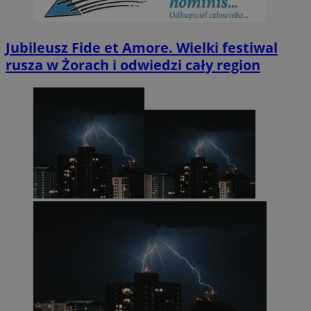
Jubileusz Fide et Amore. Wielki festiwal
rusza w Żorach i odwiedzi cały region