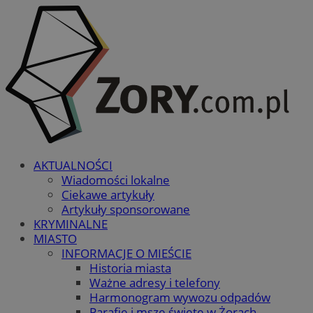
AKTUALNOŚCI
Wiadomości lokalne
Ciekawe artykuły
Artykuły sponsorowane
KRYMINALNE
MIASTO
INFORMACJE O MIEŚCIE
Historia miasta
Ważne adresy i telefony
Harmonogram wywozu odpadów
Parafie i msze święte w Żorach