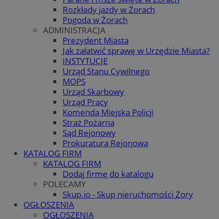
Rozkłady jazdy w Żorach
Pogoda w Żorach
ADMINISTRACJA
Prezydent Miasta
Jak załatwić sprawę w Urzędzie Miasta?
INSTYTUCJE
Urząd Stanu Cywilnego
MOPS
Urząd Skarbowy
Urząd Pracy
Komenda Miejska Policji
Straż Pożarna
Sąd Rejonowy
Prokuratura Rejonowa
KATALOG FIRM
KATALOG FIRM
Dodaj firmę do katalogu
POLECAMY
Skup.io - Skup nieruchomości Żory
OGŁOSZENIA
OGŁOSZENIA