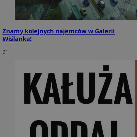
Znamy kolejnych najemców w Galerii
Wiślanka!
21