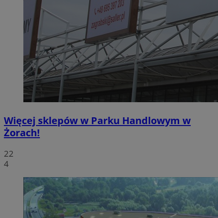
Więcej sklepów w Parku Handlowym w
Żorach!
22
4