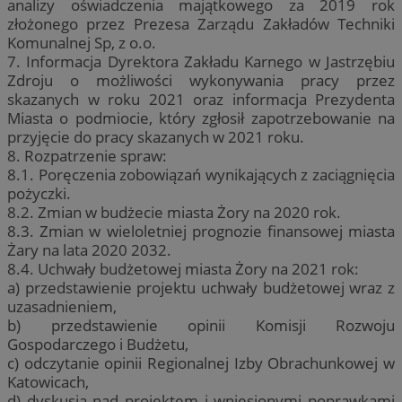
analizy oświadczenia majątkowego za 2019 rok
złożonego przez Prezesa Zarządu Zakładów Techniki
Komunalnej Sp, z o.o.
7. Informacja Dyrektora Zakładu Karnego w Jastrzębiu
Zdroju o możliwości wykonywania pracy przez
skazanych w roku 2021 oraz informacja Prezydenta
Miasta o podmiocie, który zgłosił zapotrzebowanie na
przyjęcie do pracy skazanych w 2021 roku.
8. Rozpatrzenie spraw:
8.1. Poręczenia zobowiązań wynikających z zaciągnięcia
pożyczki.
8.2. Zmian w budżecie miasta Żory na 2020 rok.
8.3. Zmian w wieloletniej prognozie finansowej miasta
Żary na lata 2020 2032.
8.4. Uchwały budżetowej miasta Żory na 2021 rok:
a) przedstawienie projektu uchwały budżetowej wraz z
uzasadnieniem,
b) przedstawienie opinii Komisji Rozwoju
Gospodarczego i Budżetu,
c) odczytanie opinii Regionalnej Izby Obrachunkowej w
Katowicach,
d) dyskusja nad projektem i wniesionymi poprawkami