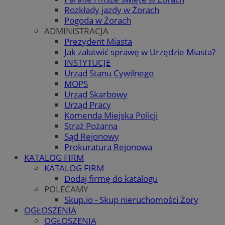
Rozkłady jazdy w Żorach
Pogoda w Żorach
ADMINISTRACJA
Prezydent Miasta
Jak załatwić sprawę w Urzędzie Miasta?
INSTYTUCJE
Urząd Stanu Cywilnego
MOPS
Urząd Skarbowy
Urząd Pracy
Komenda Miejska Policji
Straż Pożarna
Sąd Rejonowy
Prokuratura Rejonowa
KATALOG FIRM
KATALOG FIRM
Dodaj firmę do katalogu
POLECAMY
Skup.io - Skup nieruchomości Żory
OGŁOSZENIA
OGŁOSZENIA