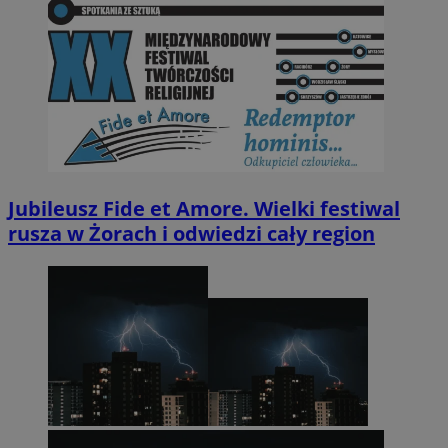
Jubileusz Fide et Amore. Wielki festiwal
rusza w Żorach i odwiedzi cały region