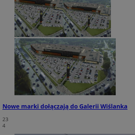
Nowe marki dołączają do Galerii Wiślanka
23
4