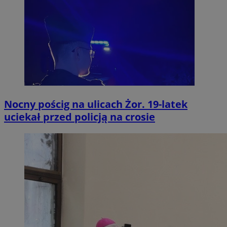
Nocny pościg na ulicach Żor. 19-latek
uciekał przed policją na crosie