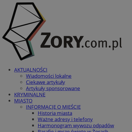
AKTUALNOŚCI
Wiadomości lokalne
Ciekawe artykuły
Artykuły sponsorowane
KRYMINALNE
MIASTO
INFORMACJE O MIEŚCIE
Historia miasta
Ważne adresy i telefony
Harmonogram wywozu odpadów
Parafie i msze święte w Żorach