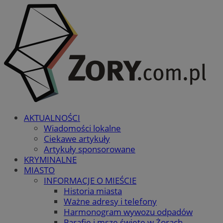
AKTUALNOŚCI
Wiadomości lokalne
Ciekawe artykuły
Artykuły sponsorowane
KRYMINALNE
MIASTO
INFORMACJE O MIEŚCIE
Historia miasta
Ważne adresy i telefony
Harmonogram wywozu odpadów
Parafie i msze święte w Żorach