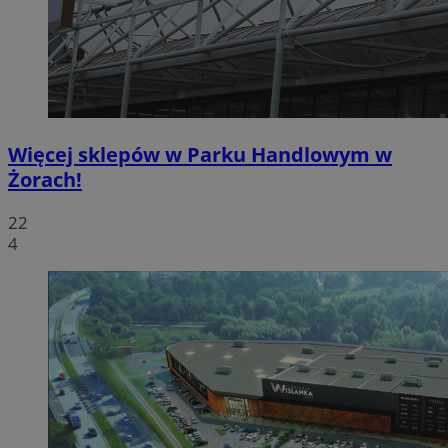
Więcej sklepów w Parku Handlowym w
Żorach!
22
4