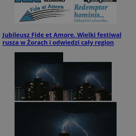
Jubileusz Fide et Amore. Wielki festiwal
rusza w Żorach i odwiedzi cały region