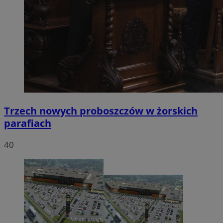
Trzech nowych proboszczów w żorskich
parafiach
40