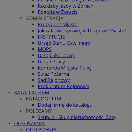
Rozkłady jazdy w Żorach
Pogoda w Żorach
ADMINISTRACJA
Prezydent Miasta
Jak załatwić sprawę w Urzędzie Miasta?
INSTYTUCJE
Urząd Stanu Cywilnego
MOPS
Urząd Skarbowy
Urząd Pracy
Komenda Miejska Policji
Straż Pożarna
Sąd Rejonowy
Prokuratura Rejonowa
KATALOG FIRM
KATALOG FIRM
Dodaj firmę do katalogu
POLECAMY
Skup.io - Skup nieruchomości Żory
OGŁOSZENIA
OGŁOSZENIA