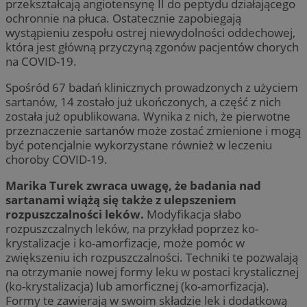
przekształcają angiotensynę II do peptydu działającego
ochronnie na płuca. Ostatecznie zapobiegają
wystąpieniu zespołu ostrej niewydolności oddechowej,
która jest główną przyczyną zgonów pacjentów chorych
na COVID-19.
Spośród 67 badań klinicznych prowadzonych z użyciem
sartanów, 14 zostało już ukończonych, a część z nich
została już opublikowana. Wynika z nich, że pierwotne
przeznaczenie sartanów może zostać zmienione i mogą
być potencjalnie wykorzystane również w leczeniu
choroby COVID-19.
Marika Turek zwraca uwagę, że badania nad
sartanami wiążą się także z ulepszeniem
rozpuszczalności leków.
Modyfikacja słabo
rozpuszczalnych leków, na przykład poprzez ko-
krystalizacje i ko-amorfizacje, może pomóc w
zwiększeniu ich rozpuszczalności. Techniki te pozwalają
na otrzymanie nowej formy leku w postaci krystalicznej
(ko-krystalizacja) lub amorficznej (ko-amorfizacja).
Formy te zawierają w swoim składzie lek i dodatkową