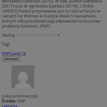
Bernadeta Szewczyk (2016), dr hab. Joanna Sułkowska
(2017) oraz dr Agnieszka Gajewicz (2018). L’Oréal-
UNESCO Award przyznawane jest co roku w Paryżu w
ramach For Women in Science Week 5 laureatkom,
których odkrycia dostarczają odpowiedzi na kluczowe
problemy ludzkości. (PAP)
Słuchaj
⏵︎
Tagi:
PAP
Covid-19
Udostępnij
Justyna Romanczyk
Źródło:
PAP
reklama