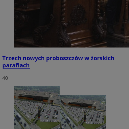
Trzech nowych proboszczów w żorskich
parafiach
40