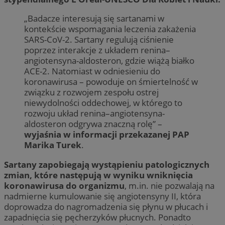
„Badacze interesują się sartanami w
kontekście wspomagania leczenia zakażenia
SARS-CoV-2. Sartany regulują ciśnienie
poprzez interakcje z układem renina–
angiotensyna-aldosteron, gdzie wiążą białko
ACE-2. Natomiast w odniesieniu do
koronawirusa – powoduje on śmiertelność w
związku z rozwojem zespołu ostrej
niewydolności oddechowej, w którego to
rozwoju układ renina–angiotensyna-
aldosteron odgrywa znaczną rolę” –
wyjaśnia w informacji przekazanej PAP
Marika Turek
.
Sartany zapobiegają wystąpieniu patologicznych
zmian, które następują w wyniku wniknięcia
koronawirusa do organizmu
, m.in. nie pozwalają na
nadmierne kumulowanie się angiotensyny II, która
doprowadza do nagromadzenia się płynu w płucach i
zapadnięcia się pęcherzyków płucnych. Ponadto