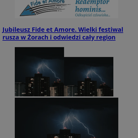
Jubileusz Fide et Amore. Wielki festiwal
rusza w Żorach i odwiedzi cały region