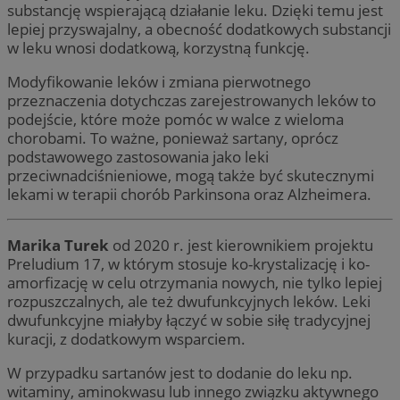
substancję wspierającą działanie leku. Dzięki temu jest
lepiej przyswajalny, a obecność dodatkowych substancji
w leku wnosi dodatkową, korzystną funkcję.
Modyfikowanie leków i zmiana pierwotnego
przeznaczenia dotychczas zarejestrowanych leków to
podejście, które może pomóc w walce z wieloma
chorobami. To ważne, ponieważ sartany, oprócz
podstawowego zastosowania jako leki
przeciwnadciśnieniowe, mogą także być skutecznymi
lekami w terapii chorób Parkinsona oraz Alzheimera.
Marika Turek
od 2020 r. jest kierownikiem projektu
Preludium 17, w którym stosuje ko-krystalizację i ko-
amorfizację w celu otrzymania nowych, nie tylko lepiej
rozpuszczalnych, ale też dwufunkcyjnych leków. Leki
dwufunkcyjne miałyby łączyć w sobie siłę tradycyjnej
kuracji, z dodatkowym wsparciem.
W przypadku sartanów jest to dodanie do leku np.
witaminy, aminokwasu lub innego związku aktywnego