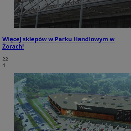
Więcej sklepów w Parku Handlowym w
Żorach!
22
4