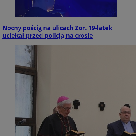
Nocny pościg na ulicach Żor. 19-latek
uciekał przed policją na crosie