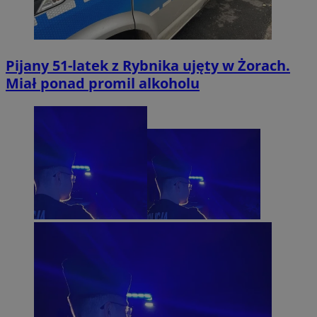
Pijany 51-latek z Rybnika ujęty w Żorach.
Miał ponad promil alkoholu