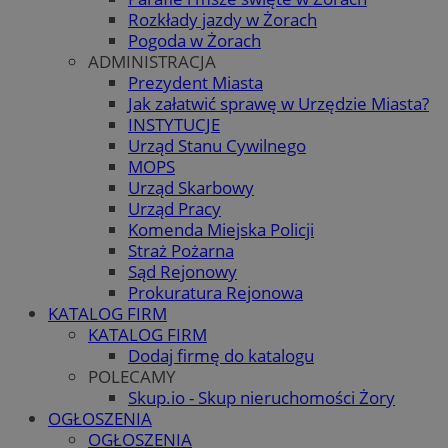
Rozkłady jazdy w Żorach
Pogoda w Żorach
ADMINISTRACJA
Prezydent Miasta
Jak załatwić sprawę w Urzędzie Miasta?
INSTYTUCJE
Urząd Stanu Cywilnego
MOPS
Urząd Skarbowy
Urząd Pracy
Komenda Miejska Policji
Straż Pożarna
Sąd Rejonowy
Prokuratura Rejonowa
KATALOG FIRM
KATALOG FIRM
Dodaj firmę do katalogu
POLECAMY
Skup.io - Skup nieruchomości Żory
OGŁOSZENIA
OGŁOSZENIA