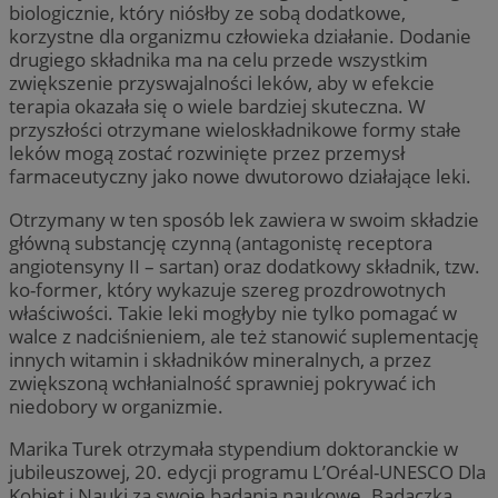
biologicznie, który niósłby ze sobą dodatkowe,
korzystne dla organizmu człowieka działanie. Dodanie
drugiego składnika ma na celu przede wszystkim
zwiększenie przyswajalności leków, aby w efekcie
terapia okazała się o wiele bardziej skuteczna. W
przyszłości otrzymane wieloskładnikowe formy stałe
leków mogą zostać rozwinięte przez przemysł
farmaceutyczny jako nowe dwutorowo działające leki.
Otrzymany w ten sposób lek zawiera w swoim składzie
główną substancję czynną (antagonistę receptora
angiotensyny II – sartan) oraz dodatkowy składnik, tzw.
ko-former, który wykazuje szereg prozdrowotnych
właściwości. Takie leki mogłyby nie tylko pomagać w
walce z nadciśnieniem, ale też stanowić suplementację
innych witamin i składników mineralnych, a przez
zwiększoną wchłanialność sprawniej pokrywać ich
niedobory w organizmie.
Marika Turek otrzymała stypendium doktoranckie w
jubileuszowej, 20. edycji programu L’Oréal-UNESCO Dla
Kobiet i Nauki za swoje badania naukowe. Badaczka