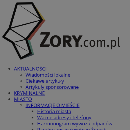
AKTUALNOŚCI
Wiadomości lokalne
Ciekawe artykuły
Artykuły sponsorowane
KRYMINALNE
MIASTO
INFORMACJE O MIEŚCIE
Historia miasta
Ważne adresy i telefony
Harmonogram wywozu odpadów
Parafie i msze święte w Żorach