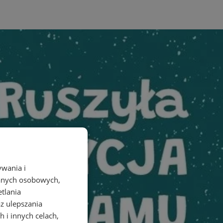
ywania i
danych osobowych,
etlania
az ulepszania
 i innych celach,