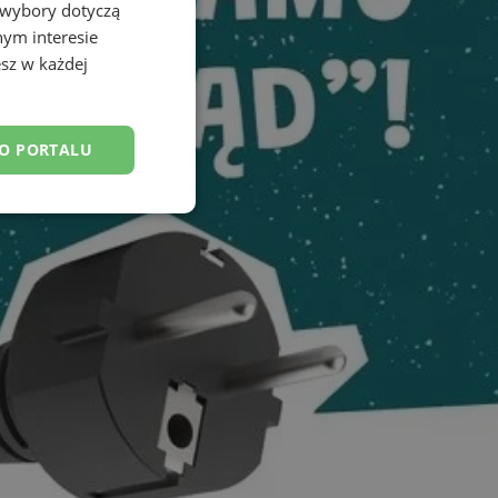
 wybory dotyczą
nym interesie
sz w każdej
DO PORTALU
esklasyfikowane
ane
owanie użytkownika i
j.