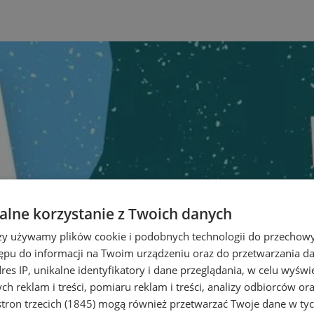
lne korzystanie z Twoich danych
rzy używamy plików cookie i podobnych technologii do przechow
ępu do informacji na Twoim urządzeniu oraz do przetwarzania 
dres IP, unikalne identyfikatory i dane przeglądania, w celu wyświ
h reklam i treści, pomiaru reklam i treści, analizy odbiorców or
tron trzecich (1845)
mogą również przetwarzać Twoje dane w tych