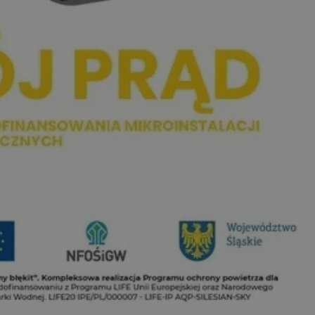
entyfikator sesji.
entyfikator sesji.
entyfikator sesji.
niania ludzi i
trony internetowej,
e ważnych raportów
ryny internetowej.
 identyfikatora
erów obsługuje
ekście
lu optymalizacji
 do przechowywania
niu do usług
e, czy użytkownik
enia lub reklamy.
nformacje o zgodzie
ncjach dotyczących
ia z witryny.
olityki prywatności
ich przestrzeganie
temu użytkownik nie