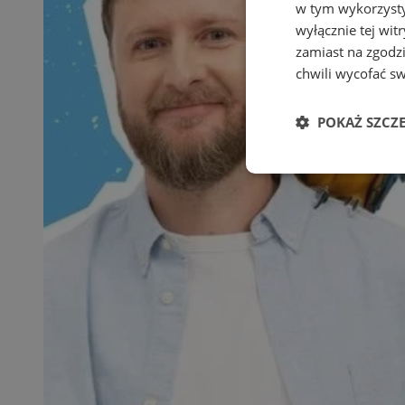
w tym wykorzysty
wyłącznie tej wi
zamiast na zgodz
chwili wycofać s
POKAŻ SZCZ
Niezbędne
Ni
Niezbędne pliki cook
zarządzanie kontem. 
Nazwa