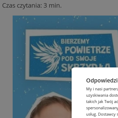
Czas czytania: 3 min.
Odpowiedzia
My i nasi partne
uzyskiwania dost
takich jak Twój a
spersonalizowanyc
usług.
Dostawcy s