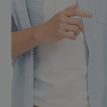
SessID
QeSessID
MvSessID
__cf_bm
suid
INGRESSCOOKIE
euds
VISITOR_PRIVACY_