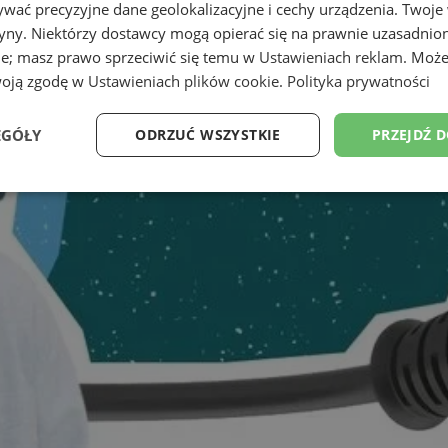
wać precyzyjne dane geolokalizacyjne i cechy urządzenia. Twoje
tryny. Niektórzy dostawcy mogą opierać się na prawnie uzasadnio
ie; masz prawo sprzeciwić się temu w
Ustawieniach reklam
. Może
woją zgodę w
Ustawieniach plików cookie
.
Polityka prywatności
EGÓŁY
ODRZUĆ WSZYSTKIE
PRZEJDŹ 
Wydajność
Targetowanie
Funkcjonalność
Ni
ezbędne
Wydajność
Targetowanie
Funkcjonalność
Niesklasyfikow
ie umożliwiają korzystanie z podstawowych funkcji strony internetowej, takich jak log
Bez niezbędnych plików cookie nie można prawidłowo korzystać ze strony internetowe
Okres
Provider
/
Domena
Opis
przechowywania