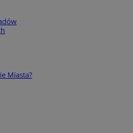
adów
ch
ie Miasta?