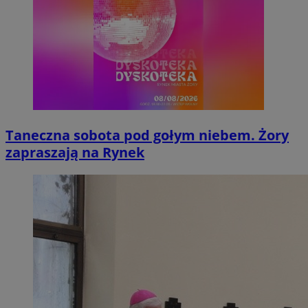
Taneczna sobota pod gołym niebem. Żory
zapraszają na Rynek