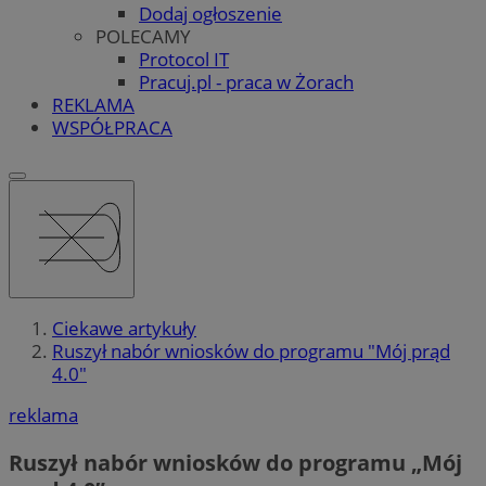
Dodaj ogłoszenie
POLECAMY
Protocol IT
Pracuj.pl - praca w Żorach
REKLAMA
WSPÓŁPRACA
Ciekawe artykuły
Ruszył nabór wniosków do programu "Mój prąd
4.0"
reklama
Ruszył nabór wniosków do programu „Mój