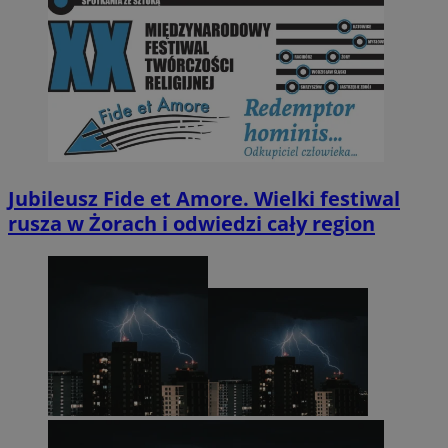
Jubileusz Fide et Amore. Wielki festiwal
rusza w Żorach i odwiedzi cały region