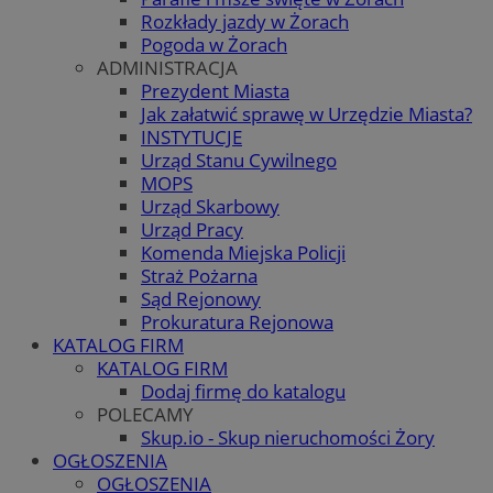
Rozkłady jazdy w Żorach
Pogoda w Żorach
ADMINISTRACJA
Prezydent Miasta
Jak załatwić sprawę w Urzędzie Miasta?
INSTYTUCJE
Urząd Stanu Cywilnego
MOPS
Urząd Skarbowy
Urząd Pracy
Komenda Miejska Policji
Straż Pożarna
Sąd Rejonowy
Prokuratura Rejonowa
KATALOG FIRM
KATALOG FIRM
Dodaj firmę do katalogu
POLECAMY
Skup.io - Skup nieruchomości Żory
OGŁOSZENIA
OGŁOSZENIA