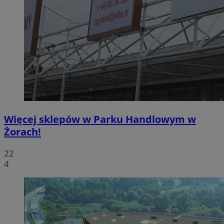
Więcej sklepów w Parku Handlowym w
Żorach!
22
4