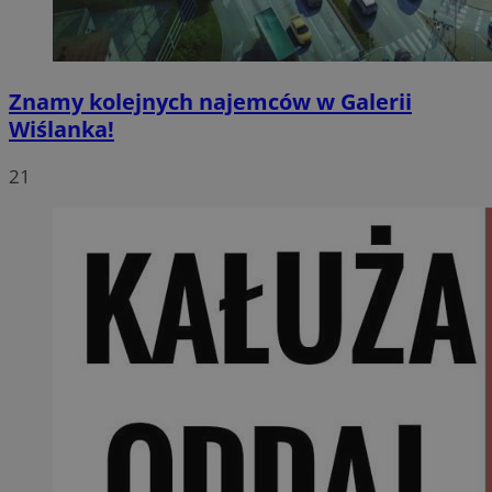
Znamy kolejnych najemców w Galerii
Wiślanka!
21