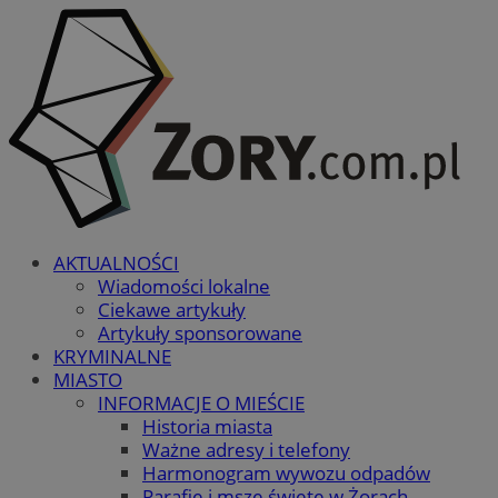
AKTUALNOŚCI
Wiadomości lokalne
Ciekawe artykuły
Artykuły sponsorowane
KRYMINALNE
MIASTO
INFORMACJE O MIEŚCIE
Historia miasta
Ważne adresy i telefony
Harmonogram wywozu odpadów
Parafie i msze święte w Żorach