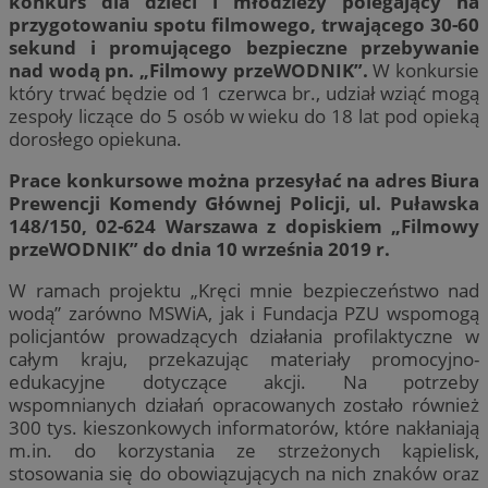
konkurs dla dzieci i młodzieży polegający na
przygotowaniu spotu filmowego, trwającego 30-60
sekund i promującego bezpieczne przebywanie
nad wodą pn. „Filmowy przeWODNIK”.
W konkursie
który trwać będzie od 1 czerwca br., udział wziąć mogą
zespoły liczące do 5 osób w wieku do 18 lat pod opieką
dorosłego opiekuna.
Prace konkursowe można przesyłać na adres Biura
Prewencji Komendy Głównej Policji, ul. Puławska
148/150, 02-624 Warszawa z dopiskiem „Filmowy
przeWODNIK” do dnia 10 września 2019 r.
W ramach projektu „Kręci mnie bezpieczeństwo nad
wodą” zarówno MSWiA, jak i Fundacja PZU wspomogą
policjantów prowadzących działania profilaktyczne w
całym kraju, przekazując materiały promocyjno-
edukacyjne dotyczące akcji. Na potrzeby
wspomnianych działań opracowanych zostało również
300 tys. kieszonkowych informatorów, które nakłaniają
m.in. do korzystania ze strzeżonych kąpielisk,
stosowania się do obowiązujących na nich znaków oraz