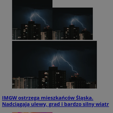
IMGW ostrzega mieszkańców Śląska.
Nadciągają ulewy, grad i bardzo silny wiatr