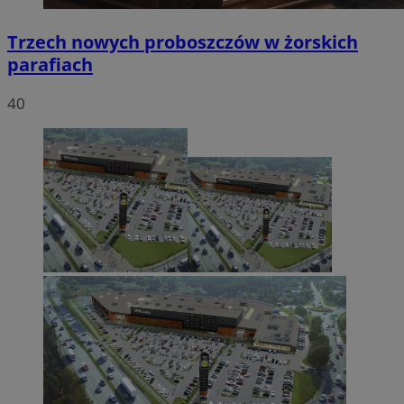
Trzech nowych proboszczów w żorskich
parafiach
40