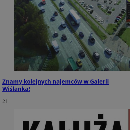
Znamy kolejnych najemców w Galerii
Wiślanka!
21