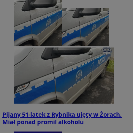
Pijany 51-latek z Rybnika ujęty w Żorach.
Miał ponad promil alkoholu