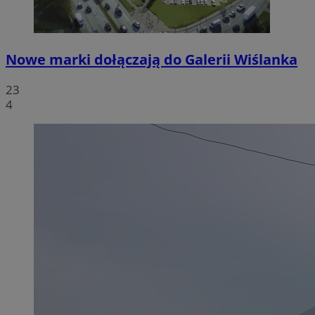
Nowe marki dołączają do Galerii Wiślanka
23
4