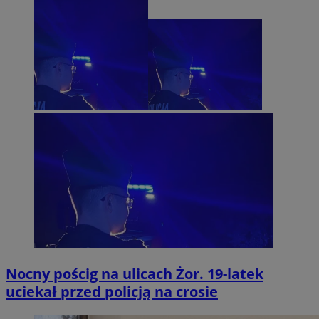
Nocny pościg na ulicach Żor. 19-latek
uciekał przed policją na crosie