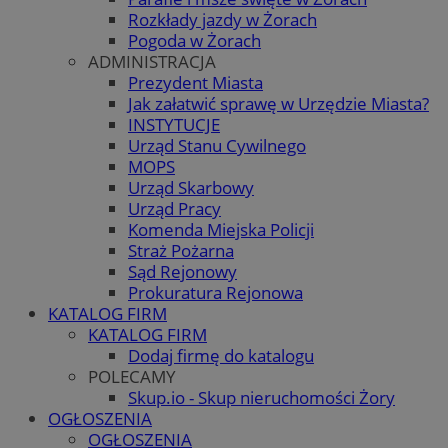
Rozkłady jazdy w Żorach
Pogoda w Żorach
ADMINISTRACJA
Prezydent Miasta
Jak załatwić sprawę w Urzędzie Miasta?
INSTYTUCJE
Urząd Stanu Cywilnego
MOPS
Urząd Skarbowy
Urząd Pracy
Komenda Miejska Policji
Straż Pożarna
Sąd Rejonowy
Prokuratura Rejonowa
KATALOG FIRM
KATALOG FIRM
Dodaj firmę do katalogu
POLECAMY
Skup.io - Skup nieruchomości Żory
OGŁOSZENIA
OGŁOSZENIA