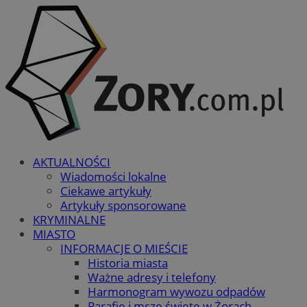
AKTUALNOŚCI
Wiadomości lokalne
Ciekawe artykuły
Artykuły sponsorowane
KRYMINALNE
MIASTO
INFORMACJE O MIEŚCIE
Historia miasta
Ważne adresy i telefony
Harmonogram wywozu odpadów
Parafie i msze święte w Żorach