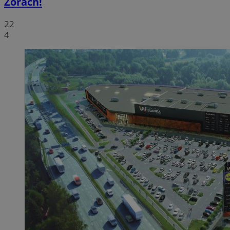
Żorach!
22
4