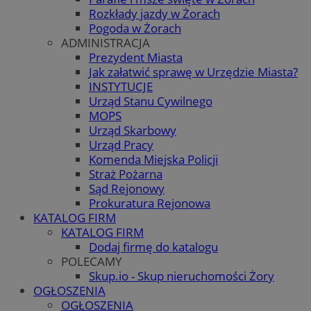
Rozkłady jazdy w Żorach
Pogoda w Żorach
ADMINISTRACJA
Prezydent Miasta
Jak załatwić sprawę w Urzędzie Miasta?
INSTYTUCJE
Urząd Stanu Cywilnego
MOPS
Urząd Skarbowy
Urząd Pracy
Komenda Miejska Policji
Straż Pożarna
Sąd Rejonowy
Prokuratura Rejonowa
KATALOG FIRM
KATALOG FIRM
Dodaj firmę do katalogu
POLECAMY
Skup.io - Skup nieruchomości Żory
OGŁOSZENIA
OGŁOSZENIA