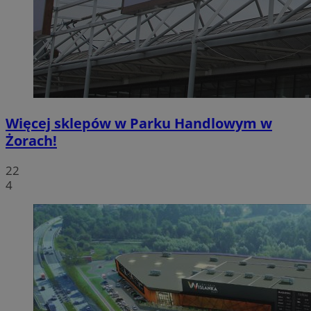
Więcej sklepów w Parku Handlowym w
Żorach!
22
4