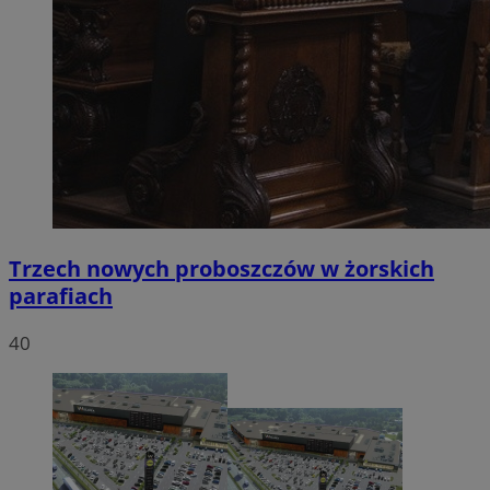
Trzech nowych proboszczów w żorskich
parafiach
40