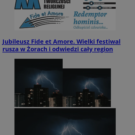
Jubileusz Fide et Amore. Wielki festiwal
rusza w Żorach i odwiedzi cały region