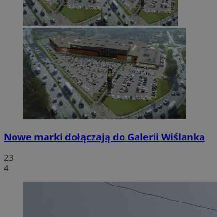
Nowe marki dołączają do Galerii Wiślanka
23
4