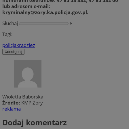
numerami telefonów: 47 85 53 332, 47 85 532 00
lub adresem e-mail:
kryminalny@zory.ka.policja.gov.pl
.
Słuchaj
⏵︎
Tagi:
policja
kradzież
Udostępnij
Wioletta Baborska
Źródło:
KMP Żory
reklama
Dodaj komentarz