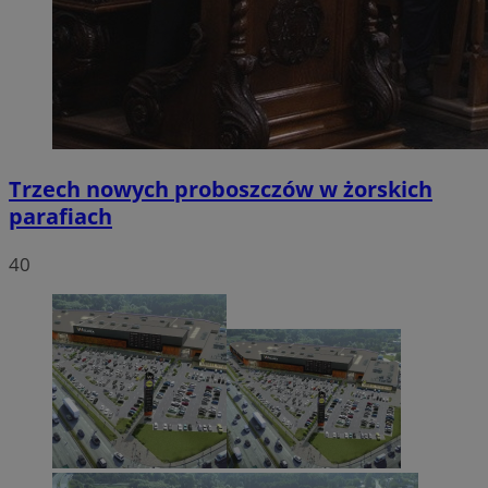
Trzech nowych proboszczów w żorskich
parafiach
40