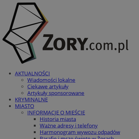
AKTUALNOŚCI
Wiadomości lokalne
Ciekawe artykuły
Artykuły sponsorowane
KRYMINALNE
MIASTO
INFORMACJE O MIEŚCIE
Historia miasta
Ważne adresy i telefony
Harmonogram wywozu odpadów
Parafie i msze święte w Żorach