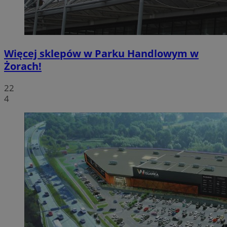
Więcej sklepów w Parku Handlowym w
Żorach!
22
4