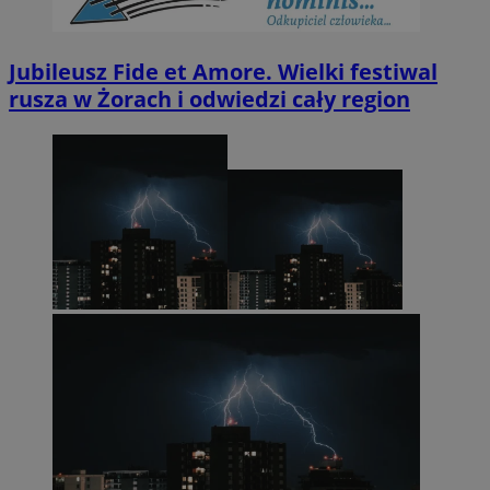
Jubileusz Fide et Amore. Wielki festiwal
rusza w Żorach i odwiedzi cały region