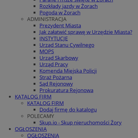
Rozkłady jazdy w Żorach
Pogoda w Żorach
ADMINISTRACJA
Prezydent Miasta
Jak załatwić sprawę w Urzędzie Miasta?
INSTYTUCJE
Urząd Stanu Cywilnego
MOPS
Urząd Skarbowy
Urząd Pracy
Komenda Miejska Policji
Straż Pożarna
Sąd Rejonowy
Prokuratura Rejonowa
KATALOG FIRM
KATALOG FIRM
Dodaj firmę do katalogu
POLECAMY
Skup.io - Skup nieruchomości Żory
OGŁOSZENIA
OGŁOSZENIA