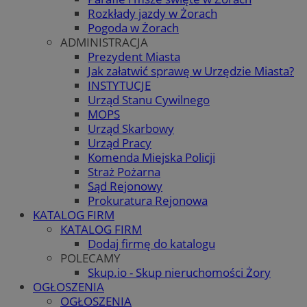
Rozkłady jazdy w Żorach
Pogoda w Żorach
ADMINISTRACJA
Prezydent Miasta
Jak załatwić sprawę w Urzędzie Miasta?
INSTYTUCJE
Urząd Stanu Cywilnego
MOPS
Urząd Skarbowy
Urząd Pracy
Komenda Miejska Policji
Straż Pożarna
Sąd Rejonowy
Prokuratura Rejonowa
KATALOG FIRM
KATALOG FIRM
Dodaj firmę do katalogu
POLECAMY
Skup.io - Skup nieruchomości Żory
OGŁOSZENIA
OGŁOSZENIA