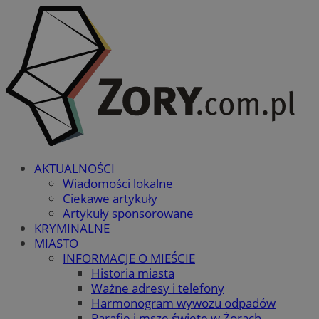
AKTUALNOŚCI
Wiadomości lokalne
Ciekawe artykuły
Artykuły sponsorowane
KRYMINALNE
MIASTO
INFORMACJE O MIEŚCIE
Historia miasta
Ważne adresy i telefony
Harmonogram wywozu odpadów
Parafie i msze święte w Żorach