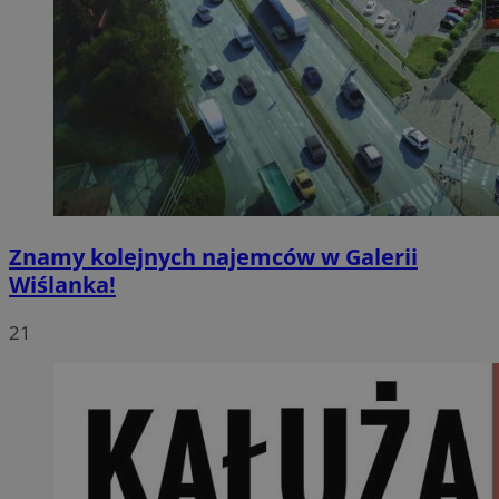
Znamy kolejnych najemców w Galerii
Wiślanka!
21