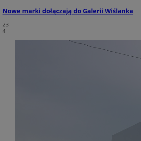
Nowe marki dołączają do Galerii Wiślanka
23
4