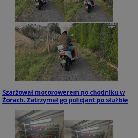
Szarżował motorowerem po chodniku w
Żorach. Zatrzymał go policjant po służbie