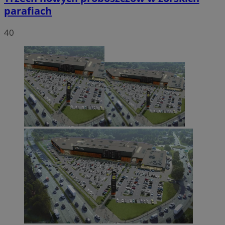
parafiach
40