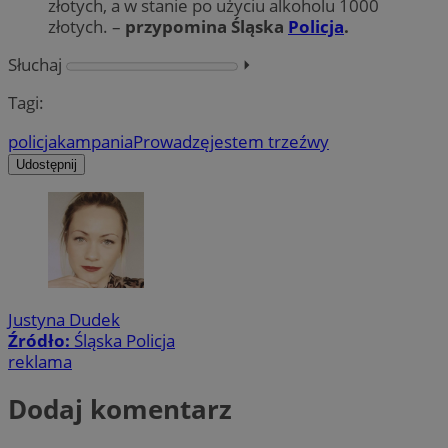
złotych, a w stanie po użyciu alkoholu 1000
złotych. –
przypomina Śląska
Policja
.
Słuchaj
⏵︎
Tagi:
policja
kampania
Prowadzę
jestem trzeźwy
Udostępnij
Justyna Dudek
Źródło:
Śląska Policja
reklama
Dodaj komentarz