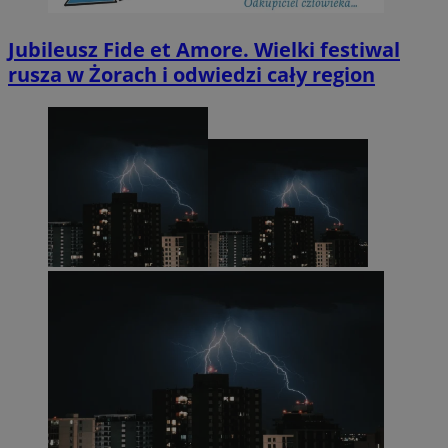
Jubileusz Fide et Amore. Wielki festiwal
rusza w Żorach i odwiedzi cały region