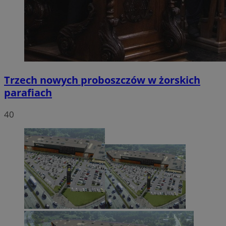
Trzech nowych proboszczów w żorskich
parafiach
40