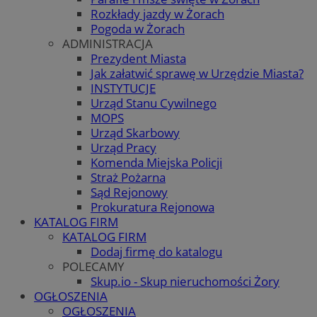
Rozkłady jazdy w Żorach
Pogoda w Żorach
ADMINISTRACJA
Prezydent Miasta
Jak załatwić sprawę w Urzędzie Miasta?
INSTYTUCJE
Urząd Stanu Cywilnego
MOPS
Urząd Skarbowy
Urząd Pracy
Komenda Miejska Policji
Straż Pożarna
Sąd Rejonowy
Prokuratura Rejonowa
KATALOG FIRM
KATALOG FIRM
Dodaj firmę do katalogu
POLECAMY
Skup.io - Skup nieruchomości Żory
OGŁOSZENIA
OGŁOSZENIA