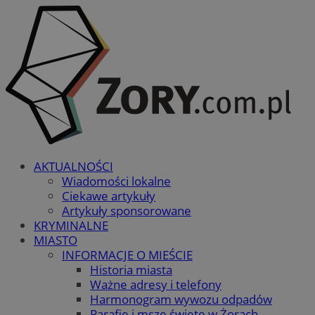
AKTUALNOŚCI
Wiadomości lokalne
Ciekawe artykuły
Artykuły sponsorowane
KRYMINALNE
MIASTO
INFORMACJE O MIEŚCIE
Historia miasta
Ważne adresy i telefony
Harmonogram wywozu odpadów
Parafie i msze święte w Żorach