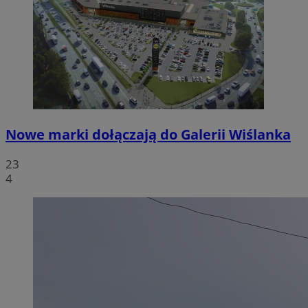
Nowe marki dołączają do Galerii Wiślanka
23
4