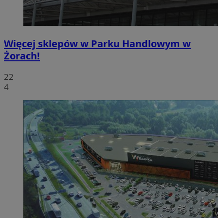
Więcej sklepów w Parku Handlowym w
Żorach!
22
4