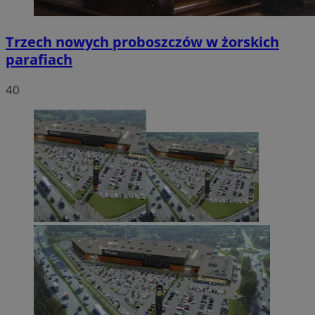
Trzech nowych proboszczów w żorskich
parafiach
40