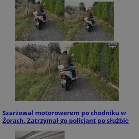
Szarżował motorowerem po chodniku w
Żorach. Zatrzymał go policjant po służbie