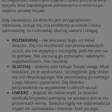
wstydu oraz zapobieganie ponownemu zranieniu po
wyjściu sprawy na jaw.
Gdy zauważysz, że dziecko jest przygnębione i
zlęknione, izoluje się, ma problemy w szkole i niską
samoocenę, to rozmawiaj, słuchaj, uwierz i reaguj.
ROZMAWIAJ
– nie lekceważ tego, co mówi
dziecko. Daj mu możliwość wyrażenia własnych
uczuć, ale nie wypytuj o szczegóły, jeśli nie jest na
to gotowe. Nie zarzucaj go pytaniami i własnymi
wątpliwościami. Nie naciskaj;
SŁUCHAJ
– dziecko potrzebuje Twojej uwagi. Musi
wiedzieć, że je wysłuchasz. Szczególnie, gdy dzieje
się coś niepokojącego. Nie pozostawiaj go samego
z jego lękami i pytaniami. Daj dziecku
przyzwolenie na wyjawienie trudnych uczuć;
UWIERZ
– dopuść do siebie myśl, że dziecko
spotkała krzywda i pamiętaj, że sprawca jest w stu
procentach winny. Dziecko nigdy nie odpowiada za
czyjeś złe zachowania i intencje. Stań po jego