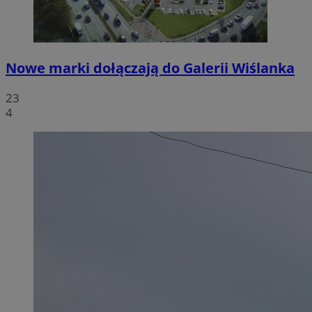
Nowe marki dołączają do Galerii Wiślanka
23
4