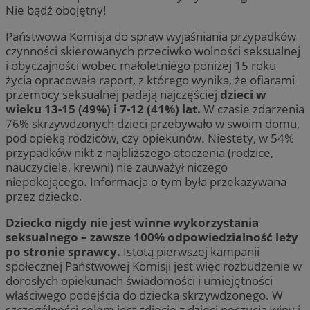
Nie bądź obojętny!
Państwowa Komisja do spraw wyjaśniania przypadków
czynności skierowanych przeciwko wolności seksualnej
i obyczajności wobec małoletniego poniżej 15 roku
życia opracowała raport, z którego wynika, że ofiarami
przemocy seksualnej padają najczęściej
dzieci w
wieku 13-15 (49%) i 7-12 (41%) lat.
W czasie zdarzenia
76% skrzywdzonych dzieci przebywało w swoim domu,
pod opieką rodziców, czy opiekunów. Niestety, w 54%
przypadków nikt z najbliższego otoczenia (rodzice,
nauczyciele, krewni) nie zauważył niczego
niepokojącego. Informacja o tym była przekazywana
przez dziecko.
Dziecko nigdy nie jest winne wykorzystania
seksualnego – zawsze 100% odpowiedzialność leży
po stronie sprawcy.
Istotą pierwszej kampanii
społecznej Państwowej Komisji jest więc rozbudzenie w
dorosłych opiekunach świadomości i umiejętności
właściwego podejścia do dziecka skrzywdzonego. W
szczególności celem jest zdjęcie z dzieci poczucia winy i