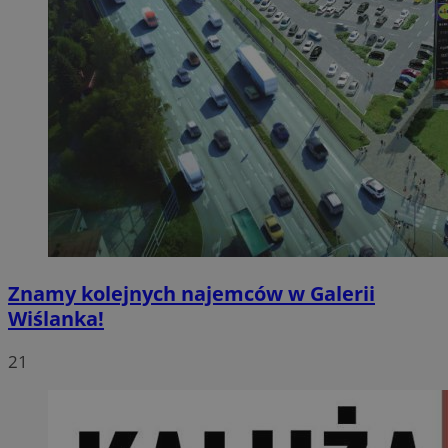
Znamy kolejnych najemców w Galerii
Wiślanka!
21