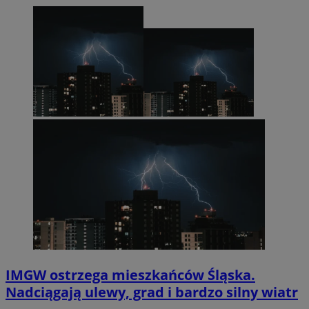
IMGW ostrzega mieszkańców Śląska.
Nadciągają ulewy, grad i bardzo silny wiatr