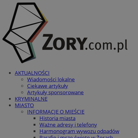
AKTUALNOŚCI
Wiadomości lokalne
Ciekawe artykuły
Artykuły sponsorowane
KRYMINALNE
MIASTO
INFORMACJE O MIEŚCIE
Historia miasta
Ważne adresy i telefony
Harmonogram wywozu odpadów
Parafie i msze święte w Żorach