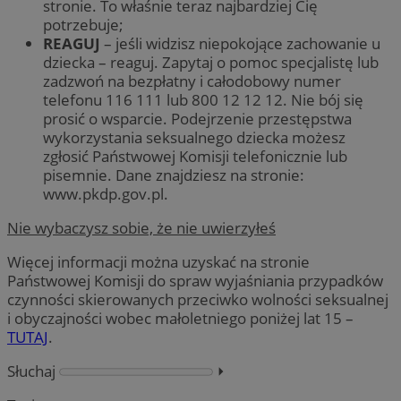
stronie. To właśnie teraz najbardziej Cię
potrzebuje;
REAGUJ
– jeśli widzisz niepokojące zachowanie u
dziecka – reaguj. Zapytaj o pomoc specjalistę lub
zadzwoń na bezpłatny i całodobowy numer
telefonu 116 111 lub 800 12 12 12. Nie bój się
prosić o wsparcie. Podejrzenie przestępstwa
wykorzystania seksualnego dziecka możesz
zgłosić Państwowej Komisji telefonicznie lub
pisemnie. Dane znajdziesz na stronie:
www.pkdp.gov.pl.
Nie wybaczysz sobie, że nie uwierzyłeś
Więcej informacji można uzyskać na stronie
Państwowej Komisji do spraw wyjaśniania przypadków
czynności skierowanych przeciwko wolności seksualnej
i obyczajności wobec małoletniego poniżej lat 15 –
TUTAJ
.
Słuchaj
⏵︎