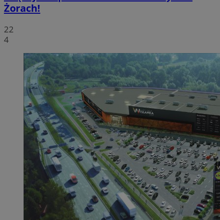
Żorach!
22
4