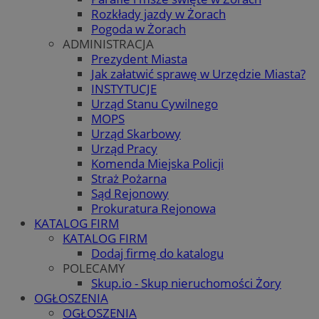
Rozkłady jazdy w Żorach
Pogoda w Żorach
ADMINISTRACJA
Prezydent Miasta
Jak załatwić sprawę w Urzędzie Miasta?
INSTYTUCJE
Urząd Stanu Cywilnego
MOPS
Urząd Skarbowy
Urząd Pracy
Komenda Miejska Policji
Straż Pożarna
Sąd Rejonowy
Prokuratura Rejonowa
KATALOG FIRM
KATALOG FIRM
Dodaj firmę do katalogu
POLECAMY
Skup.io - Skup nieruchomości Żory
OGŁOSZENIA
OGŁOSZENIA