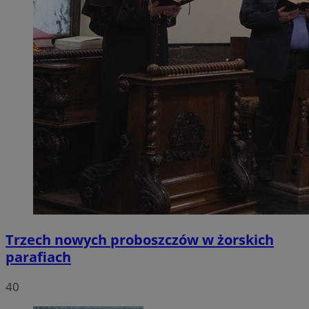
Trzech nowych proboszczów w żorskich
parafiach
40