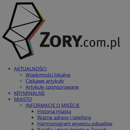
AKTUALNOŚCI
Wiadomości lokalne
Ciekawe artykuły
Artykuły sponsorowane
KRYMINALNE
MIASTO
INFORMACJE O MIEŚCIE
Historia miasta
Ważne adresy i telefony
Harmonogram wywozu odpadów
Parafie i msze święte w Żorach