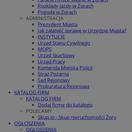
Rozkłady jazdy w Żorach
Pogoda w Żorach
ADMINISTRACJA
Prezydent Miasta
Jak załatwić sprawę w Urzędzie Miasta?
INSTYTUCJE
Urząd Stanu Cywilnego
MOPS
Urząd Skarbowy
Urząd Pracy
Komenda Miejska Policji
Straż Pożarna
Sąd Rejonowy
Prokuratura Rejonowa
KATALOG FIRM
KATALOG FIRM
Dodaj firmę do katalogu
POLECAMY
Skup.io - Skup nieruchomości Żory
OGŁOSZENIA
OGŁOSZENIA