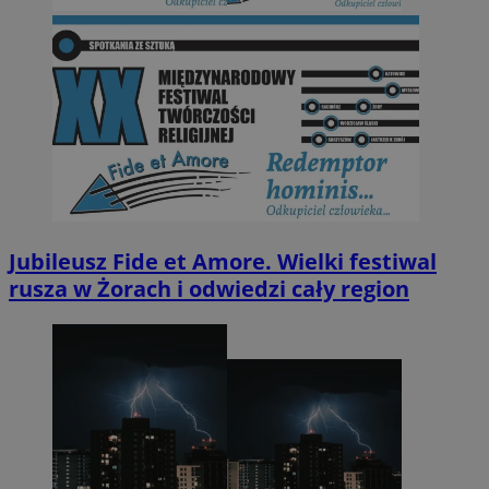
Jubileusz Fide et Amore. Wielki festiwal
rusza w Żorach i odwiedzi cały region