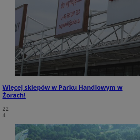
Więcej sklepów w Parku Handlowym w
Żorach!
22
4