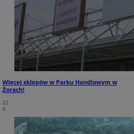
Więcej sklepów w Parku Handlowym w
Żorach!
22
4