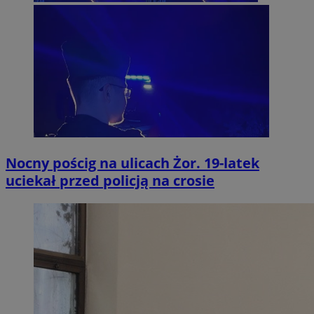
Nocny pościg na ulicach Żor. 19-latek
uciekał przed policją na crosie