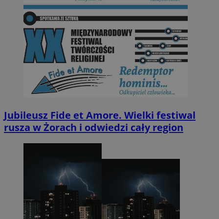
Jubileusz Fide et Amore. Wielki festiwal
rusza w Żorach i odwiedzi cały region