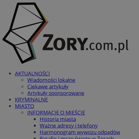
AKTUALNOŚCI
Wiadomości lokalne
Ciekawe artykuły
Artykuły sponsorowane
KRYMINALNE
MIASTO
INFORMACJE O MIEŚCIE
Historia miasta
Ważne adresy i telefony
Harmonogram wywozu odpadów
Parafie i msze święte w Żorach