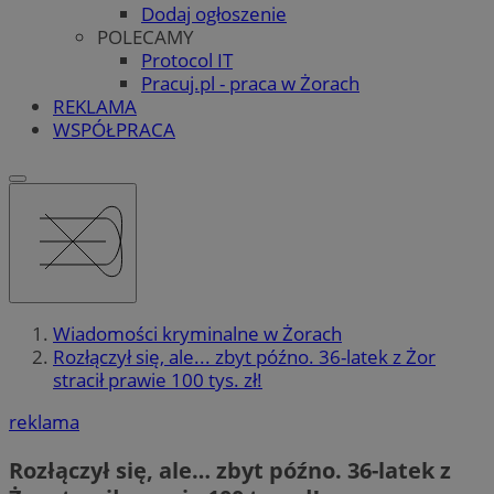
Dodaj ogłoszenie
POLECAMY
Protocol IT
Pracuj.pl - praca w Żorach
REKLAMA
WSPÓŁPRACA
Wiadomości kryminalne w Żorach
Rozłączył się, ale... zbyt późno. 36-latek z Żor
stracił prawie 100 tys. zł!
reklama
Rozłączył się, ale… zbyt późno. 36-latek z