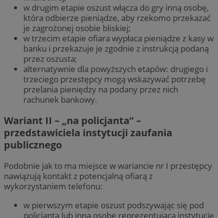
w drugim etapie oszust włącza do gry inną osobę,
która odbierze pieniądze, aby rzekomo przekazać
je zagrożonej osobie bliskiej;
w trzecim etapie ofiara wypłaca pieniądze z kasy w
banku i przekazuje je zgodnie z instrukcją podaną
przez oszusta;
alternatywnie dla powyższych etapów: drugiego i
trzeciego przestępcy mogą wskazywać potrzebę
przelania pieniędzy na podany przez nich
rachunek bankowy.
Wariant II – „na policjanta” –
przedstawiciela instytucji zaufania
publicznego
Podobnie jak to ma miejsce w wariancie nr I przestępcy
nawiązują kontakt z potencjalną ofiarą z
wykorzystaniem telefonu:
w pierwszym etapie oszust podszywając się pod
policjanta lub inną osobę reprezentującą instytucję