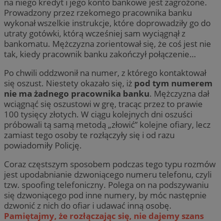
na niego kredyt i jego konto bankowe jest zagrożone.
Prowadzony przez rzekomego pracownika banku
wykonał wszelkie instrukcje, które doprowadziły go do
utraty gotówki, którą wcześniej sam wyciągnął z
bankomatu. Mężczyzna zorientował się, że coś jest nie
tak, kiedy pracownik banku zakończył połączenie…
Po chwili oddzwonił na numer, z którego kontaktował
się oszust. Niestety okazało się, iż
pod tym numerem
nie ma żadnego pracownika banku
. Mężczyzna dał
wciągnąć się oszustowi w grę, tracąc przez to prawie
100 tysięcy złotych. W ciągu kolejnych dni oszuści
próbowali tą samą metodą „złowić” kolejne ofiary, lecz
zamiast tego osoby te rozłączyły się i od razu
powiadomiły Policję.
Coraz częstszym sposobem podczas tego typu rozmów
jest upodabnianie dzwoniącego numeru telefonu, czyli
tzw. spoofing telefoniczny. Polega on na podszywaniu
się dzwoniącego pod inne numery, by móc następnie
dzwonić z nich do ofiar i udawać inną osobę.
Pamiętajmy, że rozłączając się, nie dajemy szans