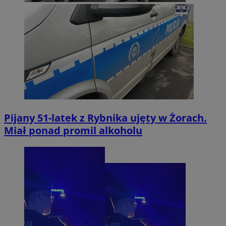
Pijany 51-latek z Rybnika ujęty w Żorach.
Miał ponad promil alkoholu