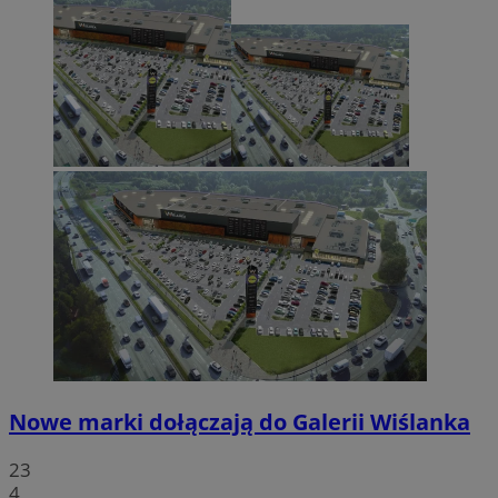
Nowe marki dołączają do Galerii Wiślanka
23
4