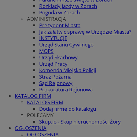
Rozkłady jazdy w Żorach
Pogoda w Żorach
ADMINISTRACJA
Prezydent Miasta
Jak załatwić sprawę w Urzędzie Miasta?
INSTYTUCJE
Urząd Stanu Cywilnego
MOPS
Urząd Skarbowy
Urząd Pracy
Komenda Miejska Policji
Straż Pożarna
Sąd Rejonowy
Prokuratura Rejonowa
KATALOG FIRM
KATALOG FIRM
Dodaj firmę do katalogu
POLECAMY
Skup.io - Skup nieruchomości Żory
OGŁOSZENIA
OGŁOSZENIA