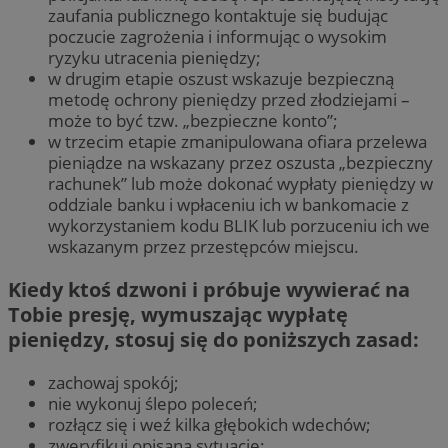
zaufania publicznego kontaktuje się budując
poczucie zagrożenia i informując o wysokim
ryzyku utracenia pieniędzy;
w drugim etapie oszust wskazuje bezpieczną
metodę ochrony pieniędzy przed złodziejami –
może to być tzw. „bezpieczne konto”;
w trzecim etapie zmanipulowana ofiara przelewa
pieniądze na wskazany przez oszusta „bezpieczny
rachunek” lub może dokonać wypłaty pieniędzy w
oddziale banku i wpłaceniu ich w bankomacie z
wykorzystaniem kodu BLIK lub porzuceniu ich we
wskazanym przez przestępców miejscu.
Kiedy ktoś dzwoni i próbuje wywierać na
Tobie presję, wymuszając wypłatę
pieniędzy, stosuj się do poniższych zasad:
zachowaj spokój;
nie wykonuj ślepo poleceń;
rozłącz się i weź kilka głębokich wdechów;
zweryfikuj opisaną sytuację: