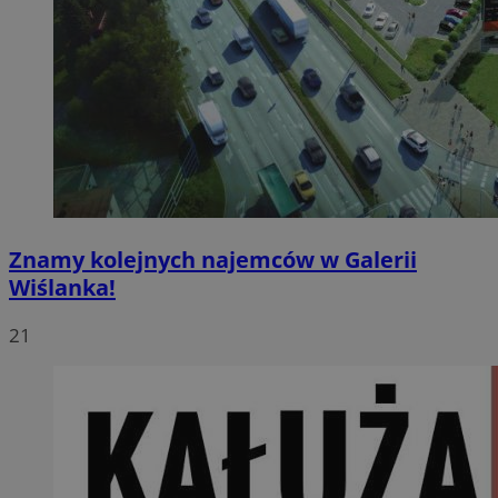
Znamy kolejnych najemców w Galerii
Wiślanka!
21