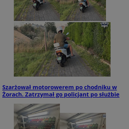
Szarżował motorowerem po chodniku w
Żorach. Zatrzymał go policjant po służbie