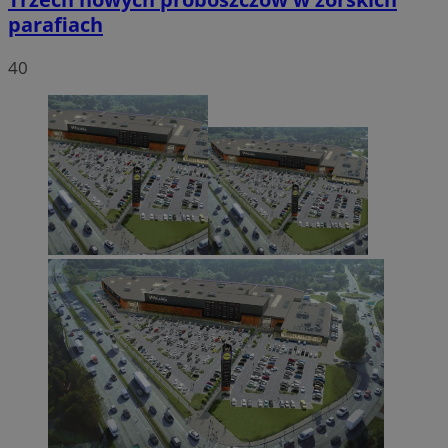
parafiach
40