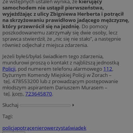
Ze wstępnych ustaleń wynika, że
kierujący
samochodem nie ustąpił pierwszeństwa,
wyjeżdżając z ulicy Zbigniewa Herberta i potrącił
na skrzyżowaniu prawidłowo jadącego mężczyznę,
który przewrócił się na jezdnię
. Do pomocy
poszkodowanemu zatrzymały się dwie osoby, lecz
sprawca stwierdził, że „nic się nie stało”, a następnie
również odjechał z miejsca zdarzenia.
Jeżeli byłeś/byłaś świadkiem tego zdarzenia,
mundurowi proszą o kontakt z najbliższą jednostką
Policji
, pod numerem telefonu alarmowego
112
,
Dyżurnym Komendy Miejskiej Policji w Żorach –
tel.
478553200 lub z prowadzącym postępowanie
młodszym aspirantem Dariuszem Murasem –
tel.
kom.
723645870
.
Słuchaj
⏵︎
Tagi:
policja
potrącenie
rowerzysta
świadek