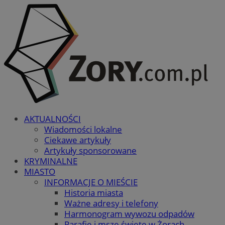
AKTUALNOŚCI
Wiadomości lokalne
Ciekawe artykuły
Artykuły sponsorowane
KRYMINALNE
MIASTO
INFORMACJE O MIEŚCIE
Historia miasta
Ważne adresy i telefony
Harmonogram wywozu odpadów
Parafie i msze święte w Żorach