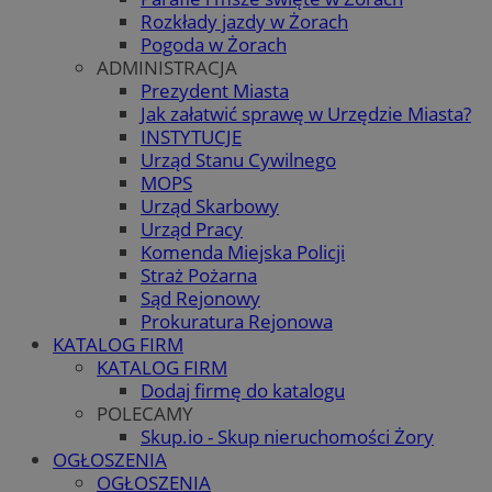
Rozkłady jazdy w Żorach
Pogoda w Żorach
ADMINISTRACJA
Prezydent Miasta
Jak załatwić sprawę w Urzędzie Miasta?
INSTYTUCJE
Urząd Stanu Cywilnego
MOPS
Urząd Skarbowy
Urząd Pracy
Komenda Miejska Policji
Straż Pożarna
Sąd Rejonowy
Prokuratura Rejonowa
KATALOG FIRM
KATALOG FIRM
Dodaj firmę do katalogu
POLECAMY
Skup.io - Skup nieruchomości Żory
OGŁOSZENIA
OGŁOSZENIA