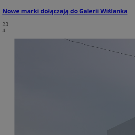
Nowe marki dołączają do Galerii Wiślanka
23
4