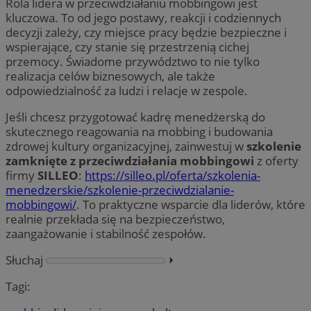
Rola lidera w przeciwdziałaniu mobbingowi jest
kluczowa. To od jego postawy, reakcji i codziennych
decyzji zależy, czy miejsce pracy będzie bezpieczne i
wspierające, czy stanie się przestrzenią cichej
przemocy. Świadome przywództwo to nie tylko
realizacja celów biznesowych, ale także
odpowiedzialność za ludzi i relacje w zespole.
Jeśli chcesz przygotować kadrę menedżerską do
skutecznego reagowania na mobbing i budowania
zdrowej kultury organizacyjnej, zainwestuj w
szkolenie
zamknięte z przeciwdziałania mobbingowi
z oferty
firmy
SILLEO
:
https://silleo.pl/oferta/szkolenia-
menedzerskie/szkolenie-przeciwdzialanie-
mobbingowi/
. To praktyczne wsparcie dla liderów, które
realnie przekłada się na bezpieczeństwo,
zaangażowanie i stabilność zespołów.
Słuchaj
⏵︎
Tagi: