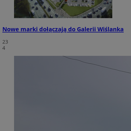
Nowe marki dołączają do Galerii Wiślanka
23
4