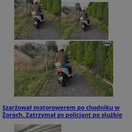
Szarżował motorowerem po chodniku w
Żorach. Zatrzymał go policjant po służbie