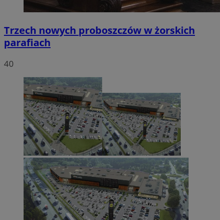
Trzech nowych proboszczów w żorskich
parafiach
40