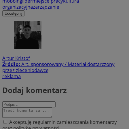
mobbing
lider
miejsce pracy
kultura
organizacyjna
zarządzanie
Udostępnij
Artur Kristof
Źródło:
Art. sponsorowany / Materiał dostarczony
przez zleceniodawcę
reklama
Dodaj komentarz
Akceptuję regulamin zamieszczania komentarzy
oraz politykę prywatności.