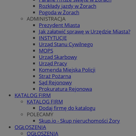
Rozkłady jazdy w Żorach
Pogoda w Żorach
ADMINISTRACJA
Prezydent Miasta
Jak załatwić sprawę w Urzędzie Miasta?
INSTYTUCJE
Urząd Stanu Cywilnego
MOPS
Urząd Skarbowy
Urząd Pracy
Komenda Miejska Policji
Straż Pożarna
Sąd Rejonowy
Prokuratura Rejonowa
KATALOG FIRM
KATALOG FIRM
Dodaj firmę do katalogu
POLECAMY
Skup.io - Skup nieruchomości Żory
OGŁOSZENIA
OGŁOSZENIA