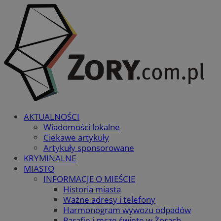
AKTUALNOŚCI
Wiadomości lokalne
Ciekawe artykuły
Artykuły sponsorowane
KRYMINALNE
MIASTO
INFORMACJE O MIEŚCIE
Historia miasta
Ważne adresy i telefony
Harmonogram wywozu odpadów
Parafie i msze święte w Żorach