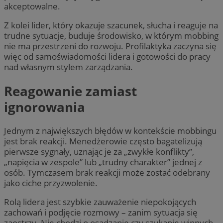
akceptowalne.
Z kolei lider, który okazuje szacunek, słucha i reaguje na
trudne sytuacje, buduje środowisko, w którym mobbing
nie ma przestrzeni do rozwoju. Profilaktyka zaczyna się
więc od samoświadomości lidera i gotowości do pracy
nad własnym stylem zarządzania.
Reagowanie zamiast
ignorowania
Jednym z największych błędów w kontekście mobbingu
jest brak reakcji. Menedżerowie często bagatelizują
pierwsze sygnały, uznając je za „zwykłe konflikty”,
„napięcia w zespole” lub „trudny charakter” jednej z
osób. Tymczasem brak reakcji może zostać odebrany
jako ciche przyzwolenie.
Rolą lidera jest szybkie zauważenie niepokojących
zachowań i podjęcie rozmowy – zanim sytuacja się
zaostrzy. Nie chodzi o osądzanie czy szukanie winnych,