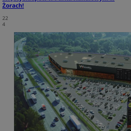
Żorach!
22
4