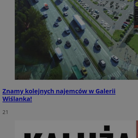
Znamy kolejnych najemców w Galerii
Wiślanka!
21