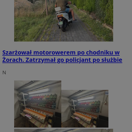
Szarżował motorowerem po chodniku w
Żorach. Zatrzymał go policjant po służbie
N