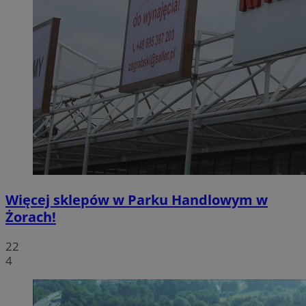
Więcej sklepów w Parku Handlowym w
Żorach!
22
4