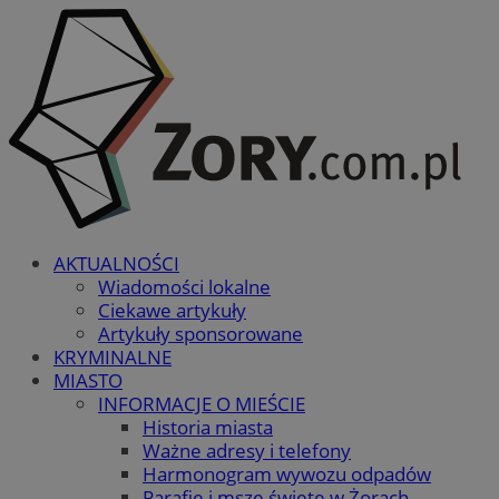
AKTUALNOŚCI
Wiadomości lokalne
Ciekawe artykuły
Artykuły sponsorowane
KRYMINALNE
MIASTO
INFORMACJE O MIEŚCIE
Historia miasta
Ważne adresy i telefony
Harmonogram wywozu odpadów
Parafie i msze święte w Żorach