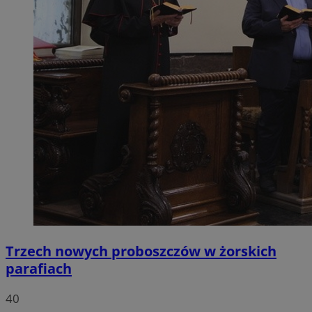
Trzech nowych proboszczów w żorskich
parafiach
40