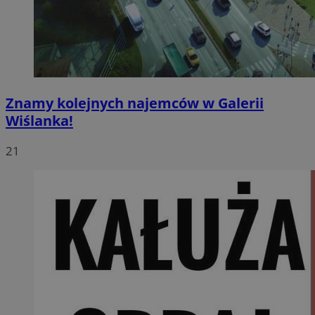
Znamy kolejnych najemców w Galerii
Wiślanka!
21