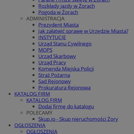
Rozkłady jazdy w Żorach
Pogoda w Żorach
ADMINISTRACJA
Prezydent Miasta
Jak załatwić sprawę w Urzędzie Miasta?
INSTYTUCJE
Urząd Stanu Cywilnego
MOPS
Urząd Skarbowy
Urząd Pracy
Komenda Miejska Policji
Straż Pożarna
Sąd Rejonowy
Prokuratura Rejonowa
KATALOG FIRM
KATALOG FIRM
Dodaj firmę do katalogu
POLECAMY
Skup.io - Skup nieruchomości Żory
OGŁOSZENIA
OGŁOSZENIA