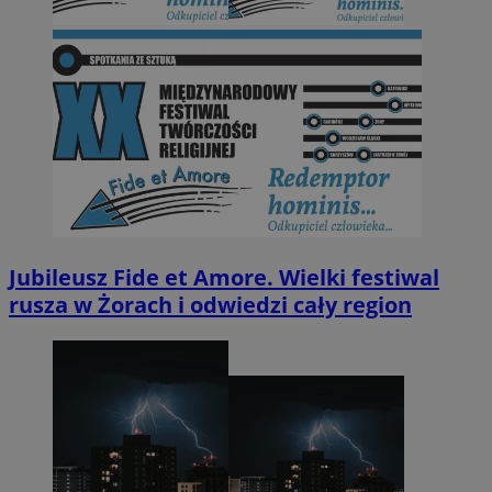
Jubileusz Fide et Amore. Wielki festiwal
rusza w Żorach i odwiedzi cały region