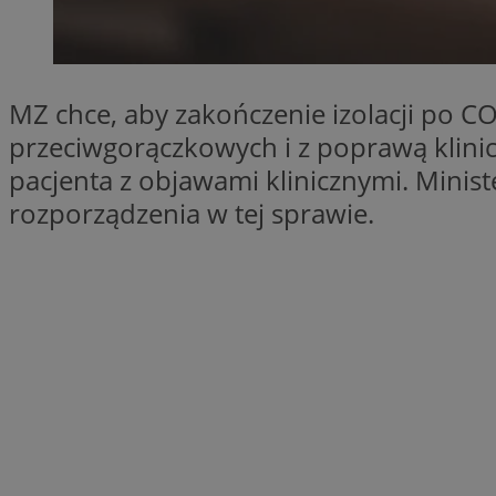
SessID
QeSessID
MvSessID
MZ chce, aby zakończenie izolacji po C
__cf_bm
przeciwgorączkowych i z poprawą klinic
pacjenta z objawami klinicznymi. Minis
suid
rozporządzenia w tej sprawie.
INGRESSCOOKIE
euds
VISITOR_PRIVACY_