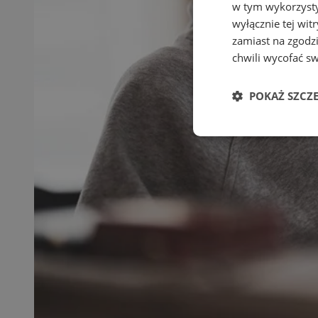
w tym wykorzysty
wyłącznie tej wi
zamiast na zgodz
chwili wycofać s
POKAŻ SZCZ
Niezbędne
Ni
Niezbędne pliki cook
zarządzanie kontem. 
Nazwa