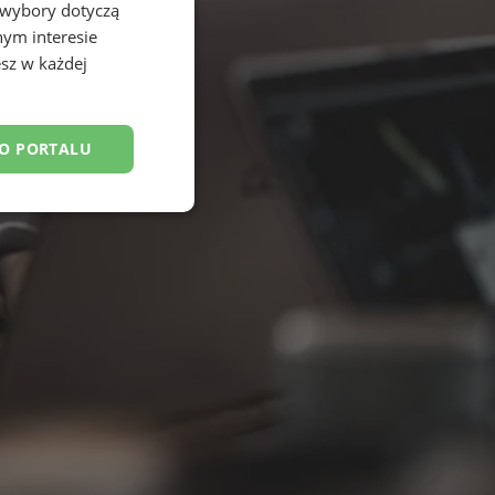
 wybory dotyczą
nym interesie
sz w każdej
DO PORTALU
esklasyfikowane
ane
owanie użytkownika i
j.