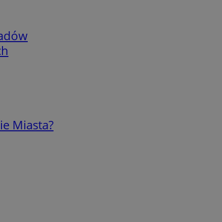
adów
ch
ie Miasta?