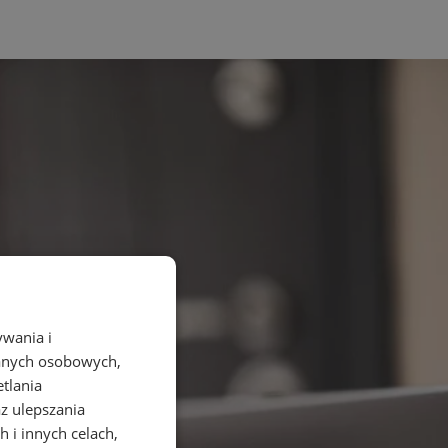
ywania i
danych osobowych,
etlania
az ulepszania
 i innych celach,