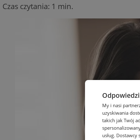
Czas czytania: 1 min.
Odpowiedzia
My i nasi partne
uzyskiwania dost
takich jak Twój a
spersonalizowanyc
usług.
Dostawcy s