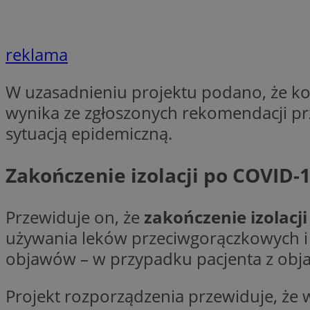
li_gc
reklama
W uzasadnieniu projektu podano, że kon
CookieScriptConse
wynika ze zgłoszonych rekomendacji pr
sytuacją epidemiczną.
Zakończenie izolacji po COVID-1
Nazwa
Nazwa
Nazwa
gid_CAESEEbgrCsX
_ga_L2744325BY
Przewiduje on, że
zakończenie izolacji
__mguid_
tt_viewer
używania leków przeciwgorączkowych i z
_ga
objawów – w przypadku pacjenta z obja
DSID
Projekt rozporządzenia przewiduje, że 
ADKUID