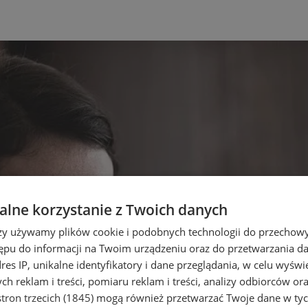
lne korzystanie z Twoich danych
rzy używamy plików cookie i podobnych technologii do przechow
ępu do informacji na Twoim urządzeniu oraz do przetwarzania 
dres IP, unikalne identyfikatory i dane przeglądania, w celu wyświ
h reklam i treści, pomiaru reklam i treści, analizy odbiorców or
tron trzecich (1845)
mogą również przetwarzać Twoje dane w tych