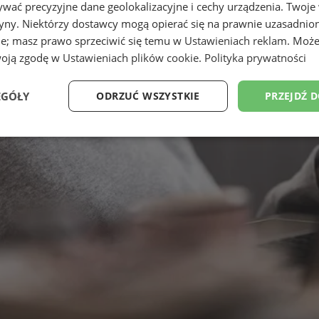
wać precyzyjne dane geolokalizacyjne i cechy urządzenia. Twoje
tryny. Niektórzy dostawcy mogą opierać się na prawnie uzasadnio
ie; masz prawo sprzeciwić się temu w
Ustawieniach reklam
. Może
woją zgodę w
Ustawieniach plików cookie
.
Polityka prywatności
EGÓŁY
ODRZUĆ WSZYSTKIE
PRZEJDŹ 
Wydajność
Targetowanie
Funkcjonalność
Ni
ezbędne
Wydajność
Targetowanie
Funkcjonalność
Niesklasyfikow
ie umożliwiają korzystanie z podstawowych funkcji strony internetowej, takich jak log
Bez niezbędnych plików cookie nie można prawidłowo korzystać ze strony internetowe
Okres
Provider
/
Domena
Opis
przechowywania