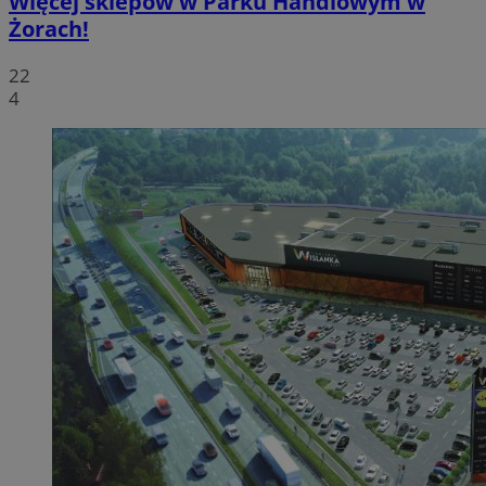
Więcej sklepów w Parku Handlowym w
Żorach!
22
4