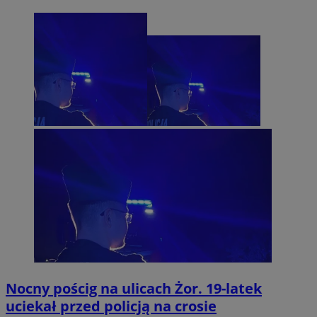
Nocny pościg na ulicach Żor. 19-latek
uciekał przed policją na crosie