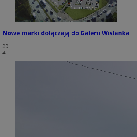
Nowe marki dołączają do Galerii Wiślanka
23
4