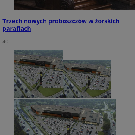
Trzech nowych proboszczów w żorskich
parafiach
40