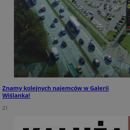
Znamy kolejnych najemców w Galerii
Wiślanka!
21