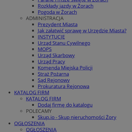
Rozkłady jazdy w Żorach
Pogoda w Żorach
ADMINISTRACJA
Prezydent Miasta
Jak załatwić sprawę w Urzędzie Miasta?
INSTYTUCJE
Urząd Stanu Cywilnego
MOPS
Urząd Skarbowy
Urząd Pracy
Komenda Miejska Policji
Straż Pożarna
Sąd Rejonowy
Prokuratura Rejonowa
KATALOG FIRM
KATALOG FIRM
Dodaj firmę do katalogu
POLECAMY
Skup.io - Skup nieruchomości Żory
OGŁOSZENIA
OGŁOSZENIA