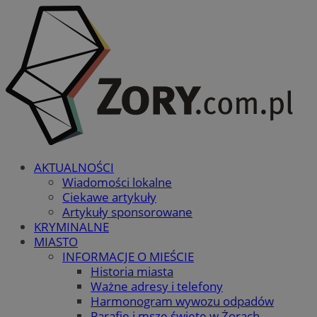
AKTUALNOŚCI
Wiadomości lokalne
Ciekawe artykuły
Artykuły sponsorowane
KRYMINALNE
MIASTO
INFORMACJE O MIEŚCIE
Historia miasta
Ważne adresy i telefony
Harmonogram wywozu odpadów
Parafie i msze święte w Żorach