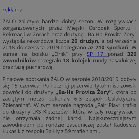
reklama
ŻALO zaliczyło bardzo dobry sezon. W rozgrywkach
zorganizowanych przez Miejski Ośrodek Sportu i
Rekreacji w Żorach oraz drużynę „Ba-Ha Provita Żory”
wystąpiła rekordowa liczba
20 drużyn
, a od września
2018 do czerwca 2019 rozegrano aż
210 spotkań
. W
sumie na boisku „Orlik” przy
SP 17
ponad
320
zawodników
rozegrało
18 kolejek
rundy zasadniczej
oraz fazę pucharową.
Finałowe spotkania ŻALO w sezonie 2018/2019 odbyły
się 15 czerwca. Po rocznej przerwie tytuł mistrzowski
powrócił do drużyny
„Ba-Ha Provita Żory”
, która po
zaciętym meczu pokonała 6:3 zespół „Galaktyczna
Zbieranina”. W tym sezonie nagroda „Fair Play” trafiła
do drużyny „KS Kleszczów”, która w cały rozgrywkach
nie otrzymała żadnej kartki. Najskuteczniejszym
zawodnikiem po rundzie zasadniczej został Radosław
Łukasik z zespołu Ba-Hy z 59 trafieniami.