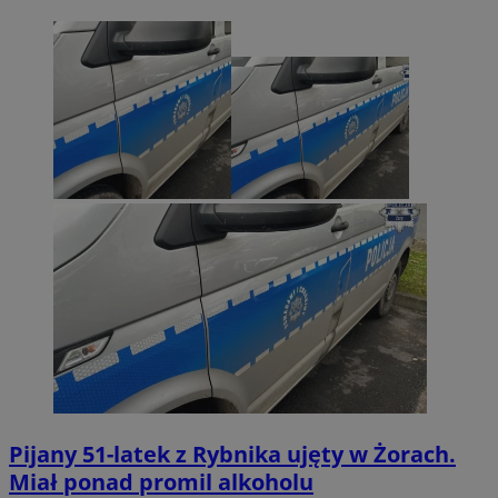
Pijany 51-latek z Rybnika ujęty w Żorach.
Miał ponad promil alkoholu