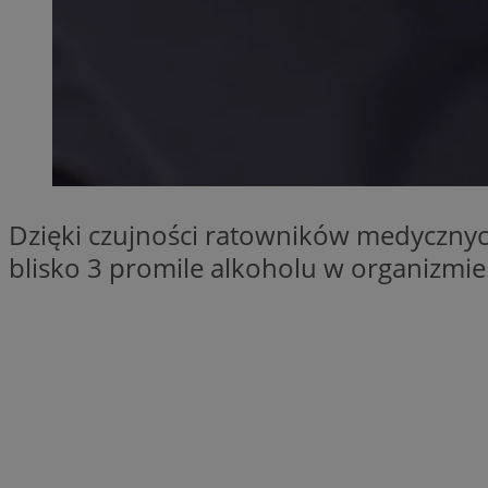
SessID
QeSessID
MvSessID
__cf_bm
suid
Dzięki czujności ratowników medycznyc
INGRESSCOOKIE
blisko 3 promile alkoholu w organizmie.
euds
VISITOR_PRIVACY_