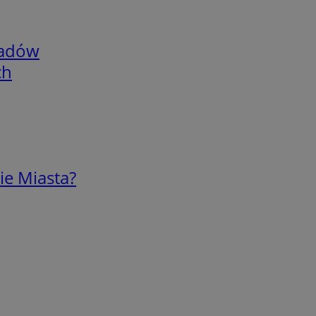
adów
ch
ie Miasta?