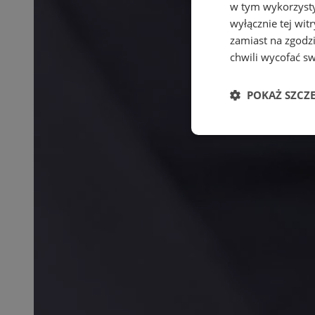
w tym wykorzysty
wyłącznie tej wi
zamiast na zgodz
chwili wycofać s
POKAŻ SZCZ
Niezbędne
Ni
Niezbędne pliki cook
zarządzanie kontem. 
Nazwa