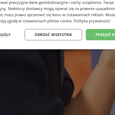
wać precyzyjne dane geolokalizacyjne i cechy urządzenia. Twoje
tryny. Niektórzy dostawcy mogą opierać się na prawnie uzasadnio
ie; masz prawo sprzeciwić się temu w
Ustawieniach reklam
. Może
woją zgodę w
Ustawieniach plików cookie
.
Polityka prywatności
EGÓŁY
ODRZUĆ WSZYSTKIE
PRZEJDŹ 
Wydajność
Targetowanie
Funkcjonalność
Ni
ezbędne
Wydajność
Targetowanie
Funkcjonalność
Niesklasyfikow
ie umożliwiają korzystanie z podstawowych funkcji strony internetowej, takich jak log
Bez niezbędnych plików cookie nie można prawidłowo korzystać ze strony internetowe
Okres
Provider
/
Domena
Opis
przechowywania