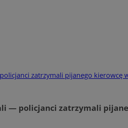
olicjanci zatrzymali pijanego kierowcę 
i — policjanci zatrzymali pijan