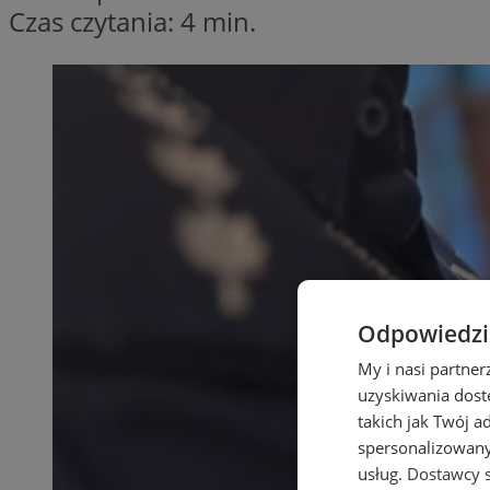
Czas czytania: 4 min.
Odpowiedzia
My i nasi partne
uzyskiwania dost
takich jak Twój a
spersonalizowanyc
usług.
Dostawcy s