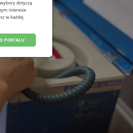
 wybory dotyczą
nym interesie
sz w każdej
DO PORTALU
esklasyfikowane
ane
owanie użytkownika i
j.