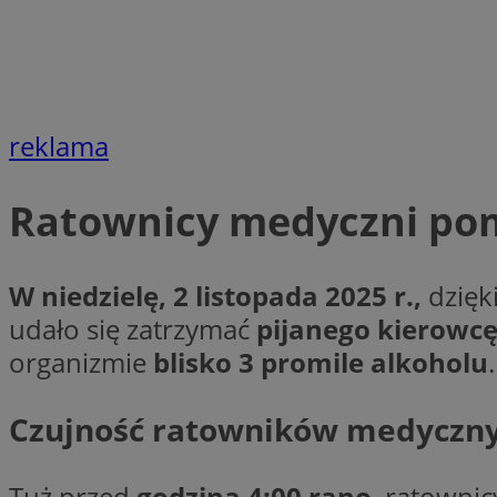
li_gc
reklama
CookieScriptConse
Ratownicy medyczni pom
Nazwa
W niedzielę, 2 listopada 2025 r.,
dzięk
Nazwa
Nazwa
udało się zatrzymać
pijanego kierowc
gid_CAESEEbgrCsX
_ga_L2744325BY
organizmie
blisko 3 promile alkoholu
__mguid_
tt_viewer
_ga
Czujność ratowników medycznyc
DSID
ADKUID
Tuż przed
godziną 4:00 rano
, ratowni