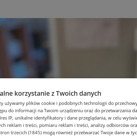
lne korzystanie z Twoich danych
rzy używamy plików cookie i podobnych technologii do przechow
ępu do informacji na Twoim urządzeniu oraz do przetwarzania 
dres IP, unikalne identyfikatory i dane przeglądania, w celu wyświ
h reklam i treści, pomiaru reklam i treści, analizy odbiorców or
tron trzecich (1845)
mogą również przetwarzać Twoje dane w tych