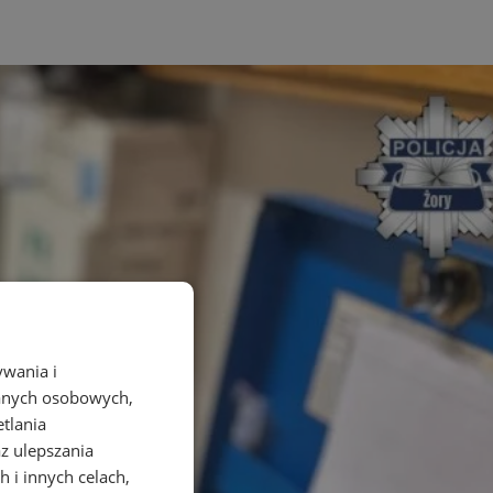
ywania i
danych osobowych,
etlania
az ulepszania
 i innych celach,