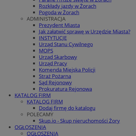
Rozkłady jazdy w Żorach
Pogoda w Żorach
ADMINISTRACJA
Prezydent Miasta
Jak załatwić sprawę w Urzędzie Miasta?
INSTYTUCJE
Urząd Stanu Cywilnego
MOPS
Urząd Skarbowy
Urząd Pracy
Komenda Miejska Policji
Straż Pożarna
Sąd Rejonowy
Prokuratura Rejonowa
KATALOG FIRM
KATALOG FIRM
Dodaj firmę do katalogu
POLECAMY
Skup.io - Skup nieruchomości Żory
OGŁOSZENIA
OGŁOSZENIA