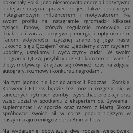
pokochały Polki. Jego niesamowita energia i pozytywne
podejście dożycia sprawiło, że jest także popularnym
instagramowym influencerem i motywatorem. Na
swoim profilu na Instagramie zgromadził kilkaset
tysiące fanów, których regularnie motywuje do
działania i zaraża pozytywną energią i optymizmem.
Fanom aktywności fizycznej znane są jego hasła:
„ukochoj się z Qczajem” oraz „jedziemy z tym rzyciem,
upocimy, ustękamy i wyćwiczymy cuda”. W swoim
programie QCZAJ przybliży uczestnikom temat ćwiczeń,
diety, motywacji. Znajdzie się również czas na zdjęcia,
autografy, rozmowy i konkurs z nagrodami.
Na tym jednak nie koniec atrakcji! Podczas I Żorskiej
Konwencji Fitness będzie też można rozgrzać się w
tanecznych rytmach zumby, wysłuchać prelekcji oraz
wziąć udział w spotkaniu z ekspertem ds. żywienia i
suplementacji w sporcie oraz razem z Martą Sikorą
spróbować swoich sił w coraz popularniejszym w
naszym kraju treningu z nurtu Animal Flow.
Na wydarzenie obowiązują dwa rodzaje wejściówek.