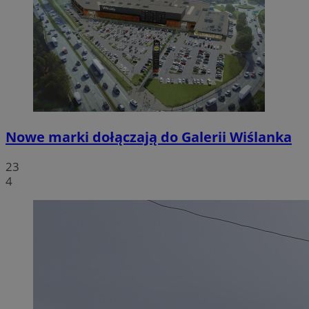
Nowe marki dołączają do Galerii Wiślanka
23
4