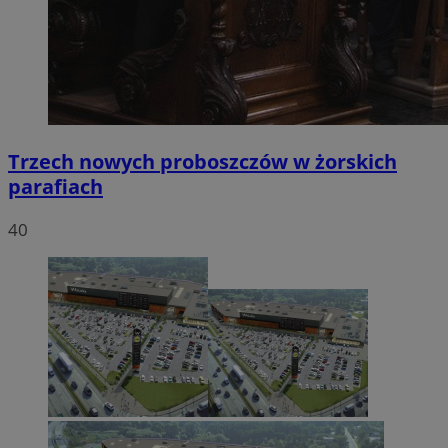
Trzech nowych proboszczów w żorskich
parafiach
40