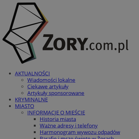
AKTUALNOŚCI
Wiadomości lokalne
Ciekawe artykuły
Artykuły sponsorowane
KRYMINALNE
MIASTO
INFORMACJE O MIEŚCIE
Historia miasta
Ważne adresy i telefony
Harmonogram wywozu odpadów
Parafie i msze święte w Żorach