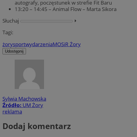
autografy, poczęstunek w strefie Fit Baru
13:20 – 14:45 – Animal Flow – Marta Sikora
Słuchaj
⏵︎
Tagi:
żory
sport
wydarzenia
MOSiR Żory
Udostępnij
Sylwia Machowska
Źródło:
UM Żory
reklama
Dodaj komentarz