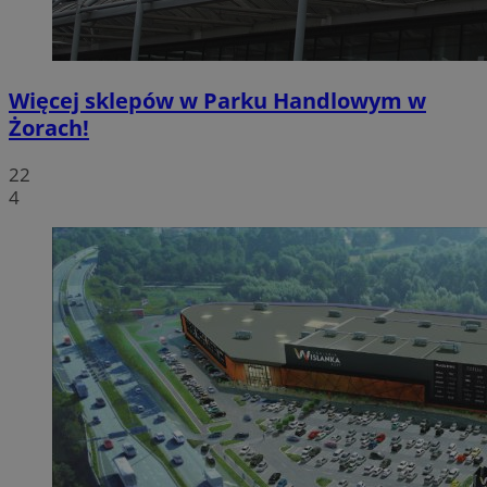
Więcej sklepów w Parku Handlowym w
Żorach!
22
4