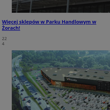
Więcej sklepów w Parku Handlowym w
Żorach!
22
4