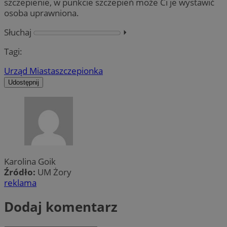
szczepienie, w punkcie szczepień może Ci je wystawić
osoba uprawniona.
Słuchaj
⏵︎
Tagi:
Urząd Miasta
szczepionka
Udostępnij
Karolina Goik
Źródło:
UM Żory
reklama
Dodaj komentarz