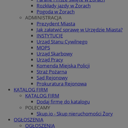
Rozkłady jazdy w Żorach
Pogoda w Żorach
ADMINISTRACJA
Prezydent Miasta
Jak załatwić sprawę w Urzędzie Miasta?
INSTYTUCJE
Urząd Stanu Cywilnego
MOPS
Urząd Skarbowy
Urząd Pracy
Komenda Miejska Policji
Straż Pożarna
Sąd Rejonowy
Prokuratura Rejonowa
KATALOG FIRM
KATALOG FIRM
Dodaj firmę do katalogu
POLECAMY
Skup.io - Skup nieruchomości Żory
OGŁOSZENIA
OGŁOSZENIA