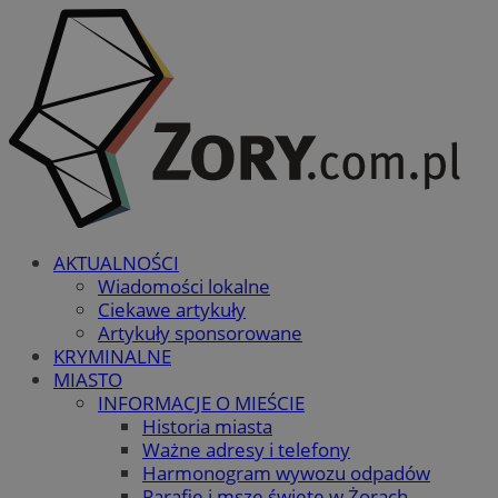
AKTUALNOŚCI
Wiadomości lokalne
Ciekawe artykuły
Artykuły sponsorowane
KRYMINALNE
MIASTO
INFORMACJE O MIEŚCIE
Historia miasta
Ważne adresy i telefony
Harmonogram wywozu odpadów
Parafie i msze święte w Żorach