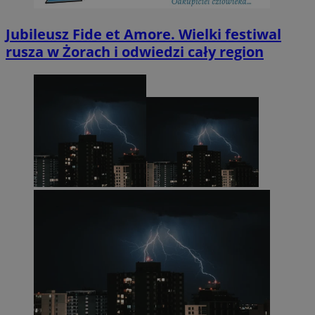
Jubileusz Fide et Amore. Wielki festiwal
rusza w Żorach i odwiedzi cały region