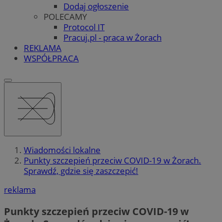
Dodaj ogłoszenie
POLECAMY
Protocol IT
Pracuj.pl - praca w Żorach
REKLAMA
WSPÓŁPRACA
Wiadomości lokalne
Punkty szczepień przeciw COVID-19 w Żorach.
Sprawdź, gdzie się zaszczepić!
reklama
Punkty szczepień przeciw COVID-19 w