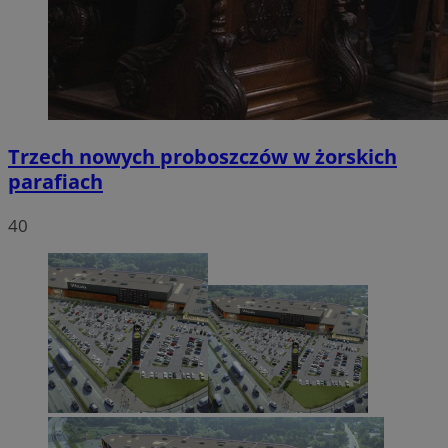
Trzech nowych proboszczów w żorskich
parafiach
40