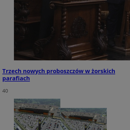
Trzech nowych proboszczów w żorskich
parafiach
40