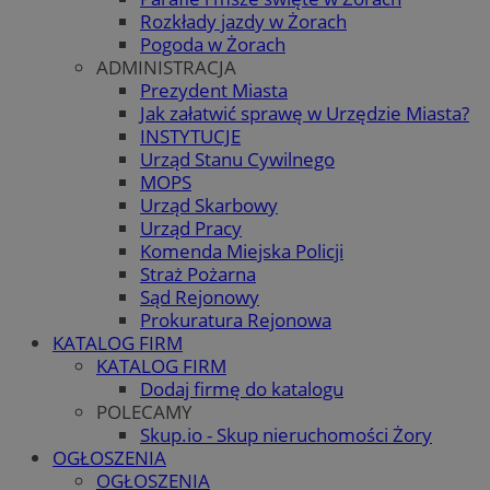
Rozkłady jazdy w Żorach
Pogoda w Żorach
ADMINISTRACJA
Prezydent Miasta
Jak załatwić sprawę w Urzędzie Miasta?
INSTYTUCJE
Urząd Stanu Cywilnego
MOPS
Urząd Skarbowy
Urząd Pracy
Komenda Miejska Policji
Straż Pożarna
Sąd Rejonowy
Prokuratura Rejonowa
KATALOG FIRM
KATALOG FIRM
Dodaj firmę do katalogu
POLECAMY
Skup.io - Skup nieruchomości Żory
OGŁOSZENIA
OGŁOSZENIA