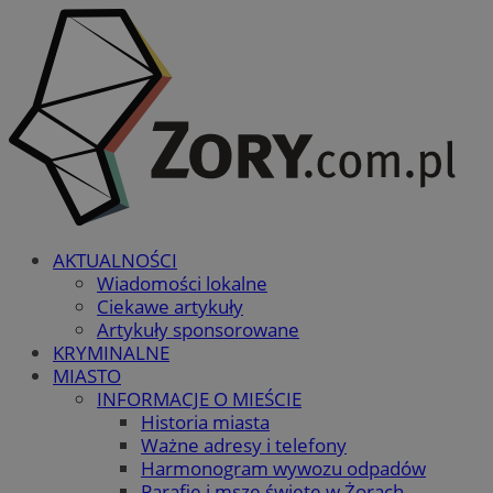
AKTUALNOŚCI
Wiadomości lokalne
Ciekawe artykuły
Artykuły sponsorowane
KRYMINALNE
MIASTO
INFORMACJE O MIEŚCIE
Historia miasta
Ważne adresy i telefony
Harmonogram wywozu odpadów
Parafie i msze święte w Żorach