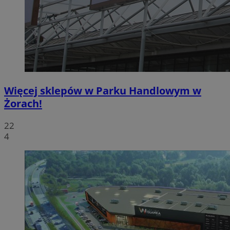
Więcej sklepów w Parku Handlowym w
Żorach!
22
4