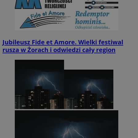
Jubileusz Fide et Amore. Wielki festiwal
rusza w Żorach i odwiedzi cały region