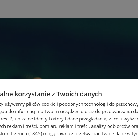
lne korzystanie z Twoich danych
rzy używamy plików cookie i podobnych technologii do przechow
ępu do informacji na Twoim urządzeniu oraz do przetwarzania 
dres IP, unikalne identyfikatory i dane przeglądania, w celu wyświ
h reklam i treści, pomiaru reklam i treści, analizy odbiorców or
tron trzecich (1845)
mogą również przetwarzać Twoje dane w tych