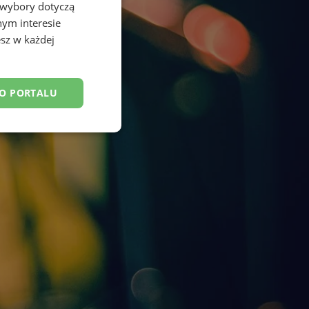
 wybory dotyczą
nym interesie
sz w każdej
DO PORTALU
esklasyfikowane
ane
owanie użytkownika i
j.