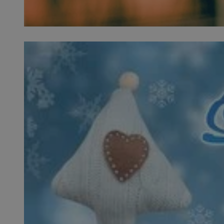
SessID
QeSessID
MvSessID
__cf_bm
suid
INGRESSCOOKIE
euds
VISITOR_PRIVACY_