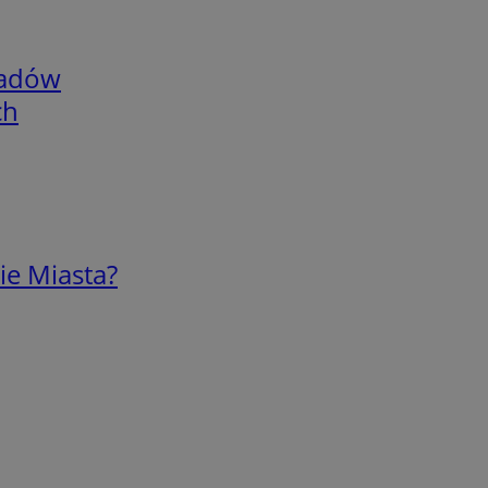
adów
ch
ie Miasta?