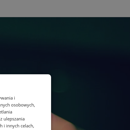
ywania i
danych osobowych,
etlania
az ulepszania
 i innych celach,