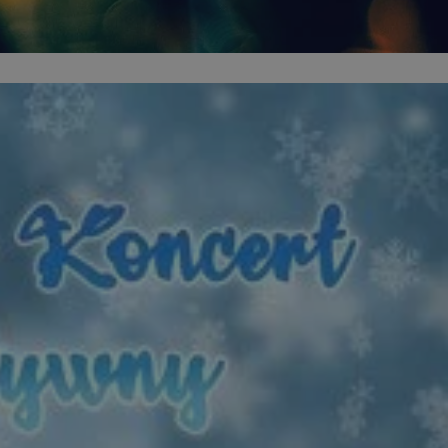
entyfikator sesji.
entyfikator sesji.
entyfikator sesji.
niania ludzi i
trony internetowej,
e ważnych raportów
ryny internetowej.
 identyfikatora
erów obsługuje
ekście
lu optymalizacji
 do przechowywania
niu do usług
e, czy użytkownik
enia lub reklamy.
nformacje o zgodzie
ncjach dotyczących
ia z witryny.
olityki prywatności
ich przestrzeganie
temu użytkownik nie