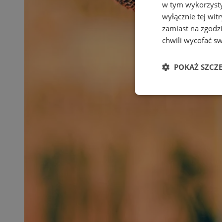
w tym wykorzysty
wyłącznie tej wi
zamiast na zgodz
chwili wycofać s
POKAŻ SZCZ
Niezbędne
Ni
Niezbędne pliki cook
zarządzanie kontem. 
Nazwa