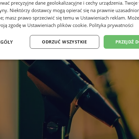
wać precyzyjne dane geolokalizacyjne i cechy urządzenia. Twoje
tryny. Niektórzy dostawcy mogą opierać się na prawnie uzasadnio
ie; masz prawo sprzeciwić się temu w
Ustawieniach reklam
. Może
woją zgodę w
Ustawieniach plików cookie
.
Polityka prywatności
EGÓŁY
ODRZUĆ WSZYSTKIE
PRZEJDŹ 
Wydajność
Targetowanie
Funkcjonalność
Ni
ezbędne
Wydajność
Targetowanie
Funkcjonalność
Niesklasyfikow
ie umożliwiają korzystanie z podstawowych funkcji strony internetowej, takich jak log
Bez niezbędnych plików cookie nie można prawidłowo korzystać ze strony internetowe
Okres
Provider
/
Domena
Opis
przechowywania