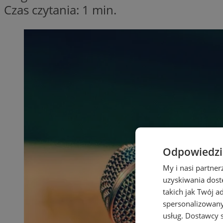
Czas czytania: 1 min.
Odpowiedzia
My i nasi partne
uzyskiwania dost
takich jak Twój a
spersonalizowanyc
usług.
Dostawcy s